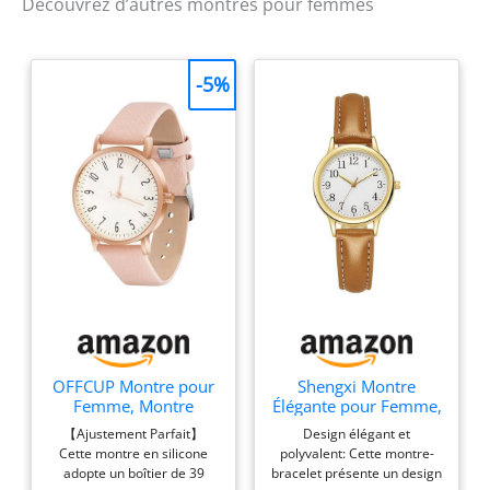
Étanchéité jusqu’à 50 m :
Découvrez d’autres montres pour femmes
peut être portée pendant
la nage en eaux peu
profondes
-5%
OFFCUP Montre pour
Shengxi Montre
Femme, Montre
Élégante pour Femme,
Femmes Bracelet en
Montres-Bracelets
【Ajustement Parfait】
Design élégant et
Cuir, Montre
avec Bracelet en Cuir
Cette montre en silicone
polyvalent: Cette montre-
Analogique Quartz
pour Femmes, Montre
adopte un boîtier de 39
bracelet présente un design
avec Cadran et Blanc 3
à Quartz Analogique