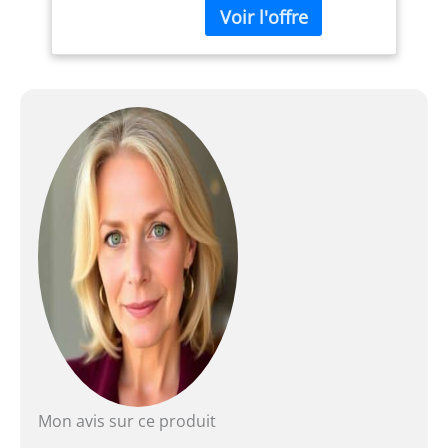
Boîtier rond en acier
inoxydable, cadran doré
Bracelet en acier
inoxydable multicolore
Étanchéité jusqu’à 50 m :
peut être portée pendant
la nage en eaux peu
profondes
Mon avis sur ce produit