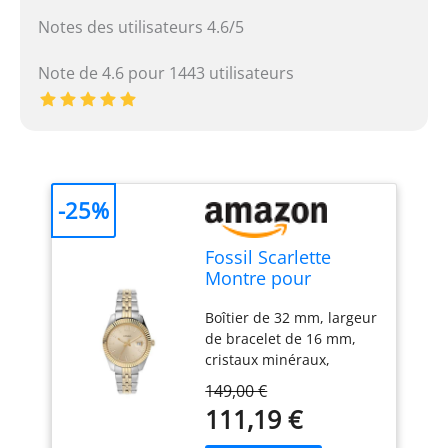
Notes des utilisateurs 4.6/5
Note de 4.6 pour 1443 utilisateurs
-25%
Fossil Scarlette
Montre pour
femmes,
Boîtier de 32 mm, largeur
mouvement à
de bracelet de 16 mm,
quartz, bracelet en
cristaux minéraux,
acier inoxydable ou
mouvement à quartz
en cuir
149,00 €
avec affichage
111,19 €
analogique à trois
aiguilles et date, importé