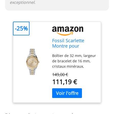
exceptionnel.
-25%
Fossil Scarlette
Montre pour
femmes,
Boîtier de 32 mm, largeur
mouvement à
de bracelet de 16 mm,
quartz, bracelet en
cristaux minéraux,
acier inoxydable ou
mouvement à quartz
en cuir
149,00 €
avec affichage
111,19 €
analogique à trois
aiguilles et date, importé
Boîtier rond en acier
inoxydable, cadran doré
Bracelet en acier
inoxydable multicolore