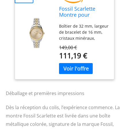
Fossil Scarlette
Montre pour
femmes,
Boîtier de 32 mm, largeur
mouvement à
de bracelet de 16 mm,
quartz, bracelet en
cristaux minéraux,
acier inoxydable ou
mouvement à quartz
en cuir
149,00 €
avec affichage
111,19 €
analogique à trois
aiguilles et date, importé
Boîtier rond en acier
inoxydable, cadran doré
Bracelet en acier
inoxydable multicolore
Étanchéité jusqu’à 50 m :
Déballage et premières impressions
peut être portée pendant
la nage en eaux peu
Dès la réception du colis, l’expérience commence. La
profondes
montre Fossil Scarlette est livrée dans une boîte
métallique colorée, signature de la marque Fossil,