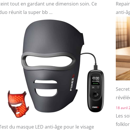
teint tout en gardant une dimension soin. Ce
Repair
duo réunit la super bb ...
anti-â
Secret
révélé
18 avril
Les so
folklo
Test du masque LED anti-âge pour le visage