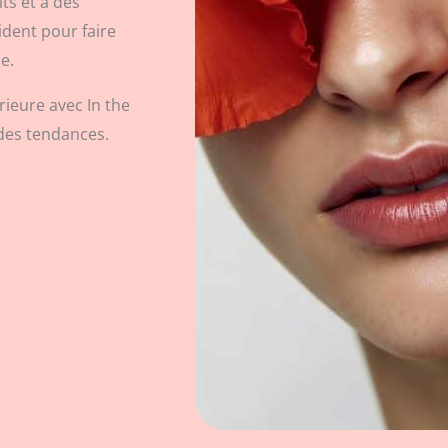
ts et à des
dent pour faire
e.
ieure avec In the
 des tendances.