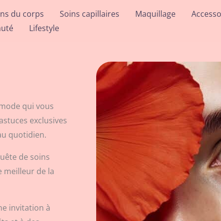
ins du corps
Soins capillaires
Maquillage
Accesso
auté
Lifestyle
a mode qui vous
astuces exclusives
au quotidien.
uête de soins
e meilleur de la
e invitation à