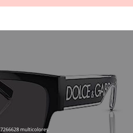
 s7266628 multicolores