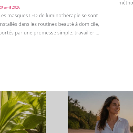
méthod
20 avril 2026
Les masques LED de luminothérapie se sont
installés dans les routines beauté à domicile,
portés par une promesse simple: travailler ...