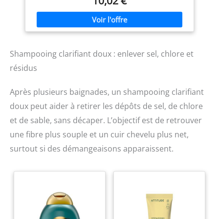
10,02 €
D'UTILISATION: Le soin
cheveux Equave de Revlon
Professional est facile à
appliquer. Secouez et
mélangez les 2 phases du
soin démêlant cheveux
Shampooing clarifiant doux : enlever sel, chlore et
Revlon. Utilisez-le sur
cheveux secs avant de vous
résidus
exposer au soleil.
Renouvelez plusieurs fois
lors de l’exposition au soleil.
Après plusieurs baignades, un shampooing clarifiant
Ce soin des cheveux est
doux peut aider à retirer les dépôts de sel, de chlore
sans rinçage. RÉSULTATS
ATTENDUS: Le démêlant
et de sable, sans décaper. L’objectif est de retrouver
cheveux Bi-Phase de Revlon
une fibre plus souple et un cuir chevelu plus net,
Professional Protection
Solaire agit comme un
surtout si des démangeaisons apparaissent.
primer pour vos cheveux.
Ce soin des cheveux
revitalise et hydrate la fibre
capillaire, contrôle des
frisottis. Il rend les cheveux
soyeux tout en offrant une
protection thermique
jusqu'à 220°. Ainsi, ce soin