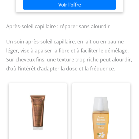
sur cheveux mouillés et
CONCOMBRE FRAIS :
massez le cuir chevelu
Rafraîchissez votre routine
pendant une minute pour
avec ce shampooing
exfolier et nettoyer. Rincez
clarifiant pour cheveux
Après-soleil capillaire : réparer sans alourdir
abondamment, puis
gras, au parfum de pomme
appliquez l’après-
croquante, de concombre
shampooing OGX
et d’une subtile touche
Un soin après-soleil capillaire, en lait ou en baume
ProGrowth
d’Earl Grey, pour une
expérience propre et
léger, vise à apaiser la fibre et à faciliter le démêlage.
vivifiante. CERTIFIÉ VÉGANE
Sur cheveux fins, une texture trop riche peut alourdir,
ET SAIN : Ce shampooing
clarifiant pour cheveux gras
d’où l’intérêt d’adapter la dose et la fréquence.
est végan et testé
dermatologiquement. Notre
gamme Super leaves offre
des produits pour tous les
types de cheveux, incluant
des shampooings clarifiants
pour cheveux bouclés, pour
hommes, et bien plus
encore.