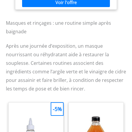
Purifier, il optimise la protection contre les radicaux
L'EMBALLAGE : 1x Masque
libres et encapsule les métaux nocifs présents dans
SheaMoisture Intensive
l'eau pour maintenir l'éclat de la couleur. ROUTINE
Hydration, pour cheveux
POUR LES CHEVEUX : Associez ce shampoing à l'après-
bouclés, crépus et abîmés,
Masques et rinçages : une routine simple après
shampoing et au masque pour une réparation encore
cheveux doux et régénérés,
plus intense.
hydratation intense, avec
baignade
Miel de Manuka, Huile de
Mafura et Beurre de Karité,
355 ml
Après une journée d’exposition, un masque
nourrissant ou réhydratant aide à restaurer la
souplesse. Certaines routines associent des
ingrédients comme l’argile verte et le vinaigre de cidre
pour assainir et faire briller, à condition de respecter
les temps de pose et de bien rincer.
-5%