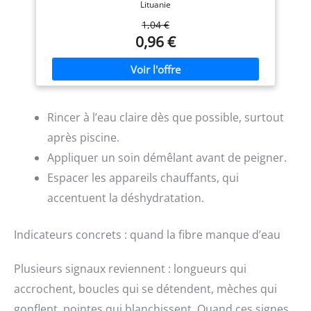
des cheveux.
Préserve
Lituanie
la brillance et l'intensité de
1,04 €
la couleur : contrairement
0,96 €
aux shampooings
traditionnels, cet après-
shampoing est un nettoyant
doux particulièrement
adapté aux cheveux colorés
et restaure le pH naturel du
cuir chevelu. Idéal pour
Rincer à l’eau claire dès que possible, surtout
rafraîchir le cuir chevelu
après piscine.
entre les lavages :
revitalisez votre cuir
Appliquer un soin démêlant avant de peigner.
chevelu avec cet après-
Espacer les appareils chauffants, qui
shampoing à l'eau de riz au
vinaigre de cidre de pomme
accentuent la déshydratation.
qui nettoie en douceur et
garde les cheveux frais et
sains.
Indicateurs concrets : quand la fibre manque d’eau
Plusieurs signaux reviennent : longueurs qui
accrochent, boucles qui se détendent, mèches qui
gonflent, pointes qui blanchissent. Quand ces signes