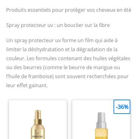
la plage, la randonnée, le
Produits essentiels pour protéger vos cheveux en été
jardinage, les achats ou les
festivals. Disponible dans
plusieurs couleurs pour
Spray protecteur uv : un bouclier sur la fibre
s'adapter facilement à
votre style estival
personnel.
Un spray protecteur uv forme un film qui aide à
limiter la déshydratation et la dégradation de la
couleur. Les formules contenant des huiles végétales
ou des beurres (comme le beurre de mangue ou
l’huile de framboise) sont souvent recherchées pour
leur effet gainant.
-36%