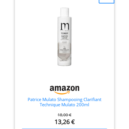
élimine l’excès de sébum et
FORMULE D’ORIGINE
les impuretés pouvant
NATURELLE : Formulé avec
ralentir la croissance des
97 % d’ingrédients d’origine
cheveux. Il aide à maintenir
naturelle¹, dont le cresson
un cuir chevelu sain tout en
et le cresson indien, ce
renforçant la fibre capillaire
shampooing aide à
INGRÉDIENTS CLÉS :
revitaliser et à renforcer les
Développée avec des
cheveux de la racine
trichologues, cette formule
jusqu’aux pointes. Sans
contient 1,5 % d’acide
silicones ni SLES, pour un
mandélique pour exfolier
lavage plus propre et plus
en douceur et des peptides
doux. IDÉAL POUR LES
pour renforcer les cheveux
CHEVEUX GRAS : Enrichi
NETTOIE EN DOUCEUR :
d’extrait de feuilles de
Formulé avec des agents
citron pour rafraîchir les
lavants sans sulfates, ce
cheveux et d’extrait de
shampooing clarifiant
feuilles de thé blanc pour
nettoie sans éliminer
restaurer leur souplesse.
excessivement les huiles
Idéal comme shampooing
Patrice Mulato Shampooing Clarifiant
naturelles. Le flacon est
pour femmes ou pour
Technique Mulato 200ml
fabriqué avec au moins 75
hommes, il s’agence
% de plastique recyclé, pour
parfaitement avec notre
18,00 €
un choix plus durable
revitalisant Clarifiant pour
13,26 €
MODE D’EMPLOI :
un rituel complet. PARFUM
Appliquez généreusement
EARL GREY ET