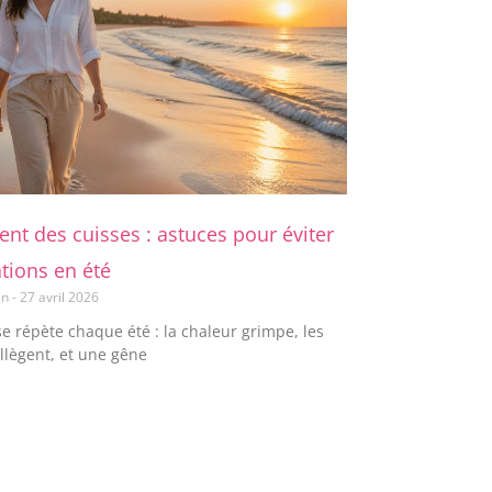
ent des cuisses : astuces pour éviter
tations en été
en
27 avril 2026
e répète chaque été : la chaleur grimpe, les
llègent, et une gêne