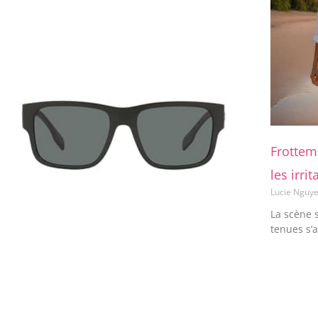
Frottem
les irri
Lucie Nguy
La scène s
tenues s’a