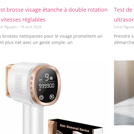
st brosse visage étanche à double rotation
Test de
 vitesses réglables
ultraso
cie Nguyen
18 avril 2026
Lucie Nguy
s brosses nettoyantes pour le visage promettent un
Prendre s
int plus net avec un geste simple: un
démarche