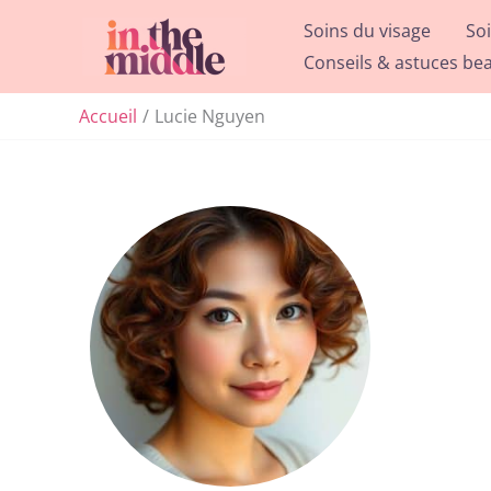
Aller
Soins du visage
So
au
Conseils & astuces be
contenu
Accueil
Lucie Nguyen