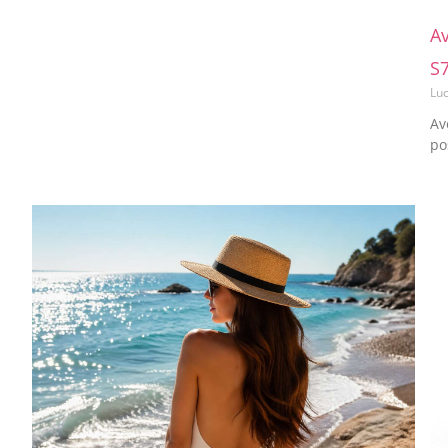
Av
S
Lu
Av
po