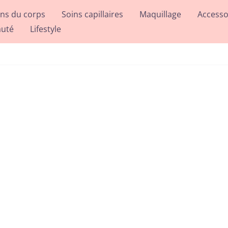
ins du corps
Soins capillaires
Maquillage
Accesso
auté
Lifestyle