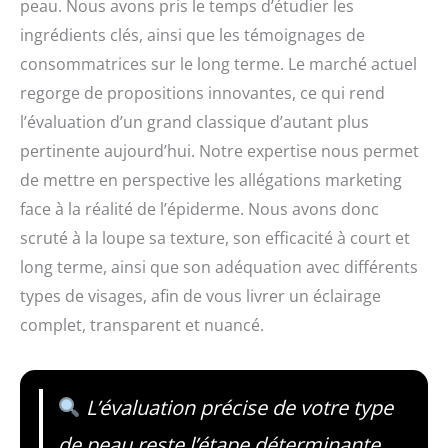
peau. Nous avons pris le temps d’étudier les
ingrédients clés, ainsi que les témoignages de
consommatrices sur le long terme. Le marché actuel
regorge de propositions innovantes, ce qui rend
l’évaluation d’un grand classique d’autant plus
pertinente aujourd’hui. Notre expertise nous permet
de mettre en perspective les allégations marketing
face à la réalité de l’épiderme. Nous avons donc
scruté à la loupe sa texture, son efficacité à court et
long terme, ainsi que son adéquation avec différents
types de visages, afin de vous livrer un éclairage
complet, transparent et nuancé.
L’évaluation précise de votre type
de peau reste l’étape déterminante