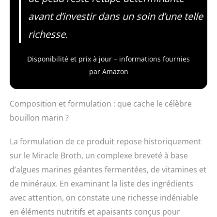
avant d’investir dans un soin d’une telle
richesse.
Disponibilité et prix à jour – informations fournies
par Amazon
Composition et formulation : que cache le célèbre
bouillon marin ?
La formulation de ce produit repose historiquement
sur le Miracle Broth, un complexe breveté à base
d’algues marines géantes fermentées, de vitamines et
de minéraux. En examinant la liste des ingrédients
avec attention, on constate une richesse indéniable
en éléments nutritifs et apaisants conçus pour