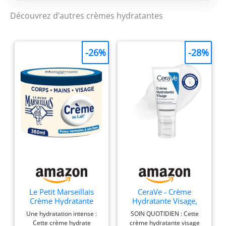
Découvrez d’autres crèmes hydratantes
-26%
-28%
Le Petit Marseillais
CeraVe - Crème
Crème Hydratante
Hydratante Visage,
Multi-Usage Lait, pot
Peaux Normales à
Une hydratation intense :
SOIN QUOTIDIEN : Cette
de 360 mL
Sèches, Hydratation
Cette crème hydrate
crème hydratante visage