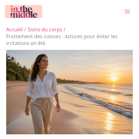
Aller
Rechercher
au
contenu
Accueil
Soins du corps
Frottement des cuisses : astuces pour éviter les
irritations en été