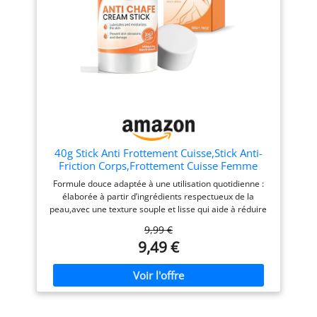
facilement dans votre sac
ou votre poche FACILE
D'UTILISATION : Appliquez
simplement sur vos pieds,
chaque fois que vous voulez
éviter les frottements
excessifs. Ne pas utiliser
sur des ampoules déjà
formées ou des plaies
ouvertes.
40g Stick Anti Frottement Cuisse,Stick Anti-
Friction Corps,Frottement Cuisse Femme
Creme,Prévient les frottements pour les
Formule douce adaptée à une utilisation quotidienne :
cuisses,les épaules et les pieds au
élaborée à partir d’ingrédients respectueux de la
quotidien,Protection Durable
peau,avec une texture souple et lisse qui aide à réduire
les inconforts liés aux frottements,idéale pour les zones
9,99 €
sensibles comme l’intérieur des cuisses,les chevilles et
9,49 €
les aisselles. Format compact et facile à transporter :
emballage léger de 40 g,pratique à glisser dans un sac
ou à emporter partout – toujours prêt à agir contre les
frottements,que vous soyez en déplacement,en activité
physique ou en voyage. Texture fraîche et non grasse :
forme rapidement une couche protectrice après