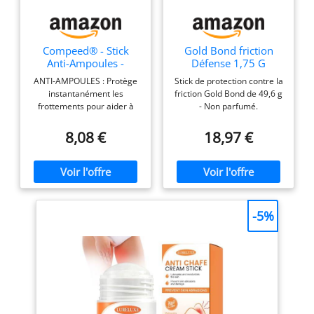
Compeed® - Stick
Gold Bond friction
Anti-Ampoules -
Défense 1,75 G
Protège des
ANTI-AMPOULES : Protège
Stick de protection contre la
Frottements
instantanément les
friction Gold Bond de 49,6 g
frottements pour aider à
- Non parfumé.
prévenir la formation
d’ampoules et les
8,08 €
18,97 €
irritations. APPLICABLE SUR
TOUTES LES PARTIES DU
CORPS: le stick anti-
ampoule permet une
application sur les pieds et
toutes les autres parties du
-5%
corps que vous souhaitez
protéger des frottements
excessifs. NE TÂCHE PAS :
Une application facile pour
une protection invisible
PRATIQUE ET FACILE A
EMPORTER : Un stick
compact qui se glisse