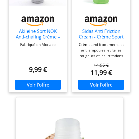
Akileine Sprt NOK
Sidas Anti Friction
Anti-chafing Crème –
Cream - Crème Sport
70,9 gram/75ml
Anti-Frottements - Anti
Fabriqué en Monaco
Crème anti frottements et
Ampoules 75ml
anti ampoules, évite les
rougeurs et les irritations
des pieds, les frottements
14,95 €
des cuisses ou et les
9,99 €
11,99 €
échauffements. Hydrate et
assouplit la peau en
profondeur, action
filmogène immédiate pour
une protection maximale
(film protecteur). 99%
d'ingrédients naturels :
Collagène marin, Beurre de
karité, Huile essentielle de
camomille, Huile essentielle
d'orange douce, Vitamine E
Efficace sur toutes les