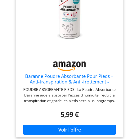
HAUTE QUALITÉ – +99 %
talc, végane.
d’ingrédients d’origine
naturelle, sans talc, végane,
fabriquée en Grèce.
Baranne Poudre Absorbante Pour Pieds –
Anti-transpiration & Anti-frottement -
Neutralise les odeurs – Réduit la transpiration
POUDRE ABSORBANTE PIEDS : La Poudre Absorbante
- Actif Prébiotique - Sans Sels d'Aluminium -
Baranne aide à absorber l’excès d’humidité, réduit la
Fabriqué en France - 50g
transpiration et garde les pieds secs plus longtemps.
Idéale pour un usage quotidien, elle améliore
durablement le confort des pieds. ANTI-ODEURS ET
5,99 €
FRAÎCHEUR : Grâce à son action absorbante, cette
poudre pour les pieds limite l’apparition des mauvaises
odeurs liées à l’humidité et procure une sensation de
fraîcheur durable. Parfaite pour des pieds nets, secs et