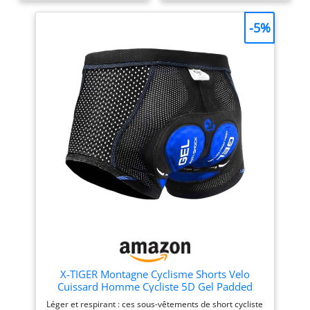
porter même pendant les
porter même pendant les
chaudes journées d'été. 5D
chaudes journées d'été. 5D
-5%
Padded : les shorts de
Padded : les shorts de
cyclisme pour hommes ont
cyclisme pour hommes ont
un design rembourré 5D. Le
un design rembourré 5D. Le
coussin de haute qualité
coussin de haute qualité
assure une expérience de
assure une expérience de
conduite plus confortable.
conduite plus confortable.
Le design humanisé : le
Le design humanisé : le
short de cyclisme est
short de cyclisme est
fabriqué dans un matériau
fabriqué dans un matériau
extrêmement durable, de
extrêmement durable, de
haute qualité et hautement
haute qualité et hautement
élastique, peut être porté
élastique, peut être porté
sous votre pantalon, short
sous votre pantalon, short
ou pantalon de VTT préféré.
ou pantalon de VTT préféré.
Convient pour une variété
Convient pour une variété
de sports cyclistes : les
de sports cyclistes : les
sous-vêtements de
sous-vêtements de
cyclisme rembourrés pour
cyclisme rembourrés pour
hommes conviennent non
hommes conviennent non
seulement au cyclisme,
seulement au cyclisme,
X-TIGER Montagne Cyclisme Shorts Velo
mais également au
mais également au
Cuissard Homme Cycliste 5D Gel Padded
cyclisme sur route, au VTT,
cyclisme sur route, au VTT,
Léger et respirant : ces sous-vêtements de short cycliste
à la moto, à l'équitation et à
à la moto, à l'équitation et à