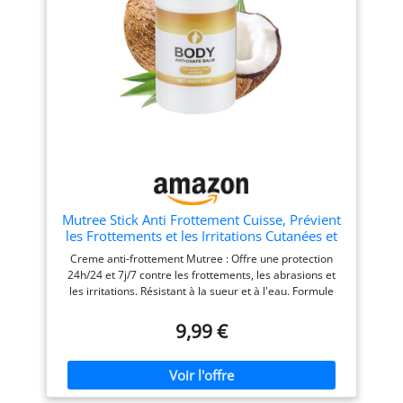
zones de la peau soumises
aux frottements : pieds,
cuisses, aisselles...
Mutree Stick Anti Frottement Cuisse, Prévient
les Frottements et les Irritations Cutanées et
les Ampoules, pour les Cuisses, les épaules,
Creme anti-frottement Mutree : Offre une protection
La Poitrine et les Pied
24h/24 et 7j/7 contre les frottements, les abrasions et
les irritations. Résistant à la sueur et à l'eau. Formule
respectueuse de la peau : Notre stick anti-frottement est
composé d'huile de noix de coco biologique et
9,99 €
d'ingrédients naturels comme l'aloe vera pour apaiser,
hydrater et protéger la peau sujette aux frottements.
Particulièrement adapté aux peaux sensibles.
Soulagement de tout le corps : à utiliser sur les zones où