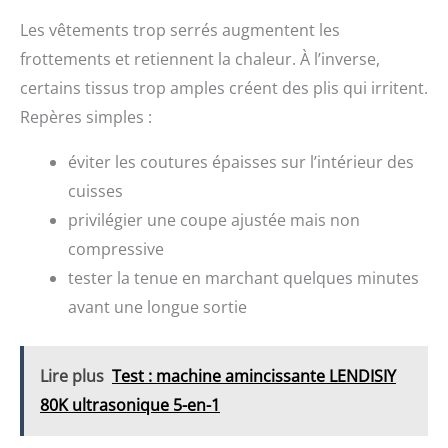
s’engager dans des activités de haute intensité
particulier pour votre
Les vêtements trop serrés augmentent les
Imperméable et durable : La fonction d’étanchéité
première paire, pour
spécialement conçue garantit qu’il reste ferme même
obtenir la coupe parfaite
frottements et retiennent la chaleur. À l’inverse,
dans des environnements sportifs ou humides, ce qui le
pour vous. Veuillez
certains tissus trop amples créent des plis qui irritent.
rend adapté à diverses activités de plein air. Utilisation
rechercher le tableau des
occasionnelle : Qu’il s’agisse de fitness, de course, de
tailles dans la zone de
Repères simples :
station debout pendant de longues périodes ou de
description.
porter des vêtements moulants au quotidien, ce patch
éviter les coutures épaisses sur l’intérieur des
anti-abrasion offre la protection nécessaire.
cuisses
privilégier une coupe ajustée mais non
compressive
tester la tenue en marchant quelques minutes
avant une longue sortie
Lire plus
Test : machine amincissante LENDISIY
80K ultrasonique 5-en-1