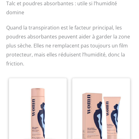
Talc et poudres absorbantes : utile si l’humidité
application,laisse une sensation sèche sur la peau et ne
tache pas les vêtements,pour plus de confort au
domine
quotidien. Utilisation simple et hygiénique : format stick
avec système tournant – pas besoin de toucher
directement le produit avec les mains,ce qui assure
Quand la transpiration est le facteur principal, les
propreté et praticité. Polyvalent : protection efficace lors
poudres absorbantes peuvent aider à garder la zone
de longues marches,d’entraînements sportifs ou du port
de chaussures neuves et de vêtements ajustés – offre
plus sèche. Elles ne remplacent pas toujours un film
une agréable sensation de liberté tout en laissant la
peau respirer.
protecteur, mais elles réduisent l’humidité, donc la
friction.