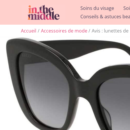
Aller
Soins du visage
So
au
Conseils & astuces be
contenu
Accueil
Accessoires de mode
Avis : lunettes d