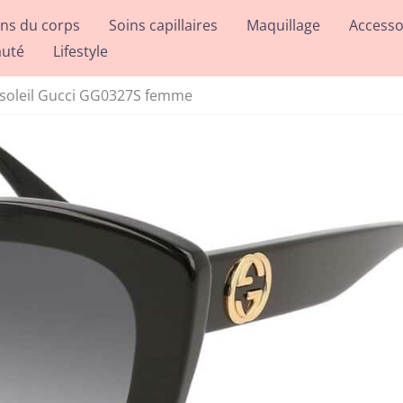
ins du corps
Soins capillaires
Maquillage
Accesso
auté
Lifestyle
e soleil Gucci GG0327S femme