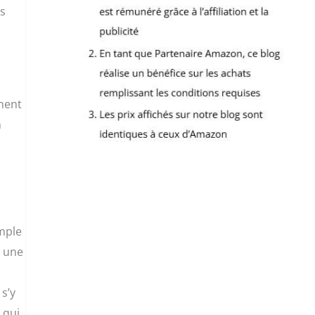
es
ement
n
imple
à une
s’y
 qui