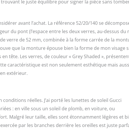
t, trouvant le juste équilibre pour signer la pièce sans tombe
nsidérer avant l’achat. La référence 52/20/140 se décompos
rgeur du pont (l’espace entre les deux verres, au-dessus du 
 de verre de 52 mm, combinée à la forme carrée de la mont
e trouve que la monture épouse bien la forme de mon visage 
s en tête. Les verres, de couleur « Grey Shaded », présenten
Cette caractéristique est non seulement esthétique mais auss
en extérieur.
n conditions réelles. J’ai porté les lunettes de soleil Gucci
ées : en ville sous un soleil de plomb, en voiture, ou
ort. Malgré leur taille, elles sont étonnamment légères et b
n exercée par les branches derrière les oreilles est juste parf