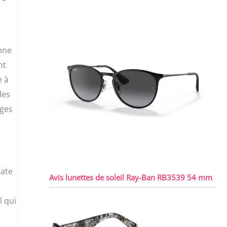
onne
nt
e à
les
ages
tate
Avis lunettes de soleil Ray-Ban RB3539 54 mm
l qui