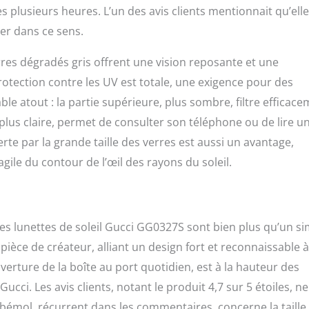
plusieurs heures. L’un des avis clients mentionnait qu’ell
der dans ce sens.
res dégradés gris offrent une vision reposante et une
protection contre les UV est totale, une exigence pour des
able atout : la partie supérieure, plus sombre, filtre efficac
, plus claire, permet de consulter son téléphone ou de lire u
rte par la grande taille des verres est aussi un avantage,
ile du contour de l’œil des rayons du soleil.
 Les lunettes de soleil Gucci GG0327S sont bien plus qu’un s
 pièce de créateur, alliant un design fort et reconnaissable 
uverture de la boîte au port quotidien, est à la hauteur des
i. Les avis clients, notant le produit 4,7 sur 5 étoiles, ne 
 bémol, récurrent dans les commentaires, concerne la taille,