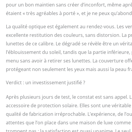
pour un bon maintien sans créer d’inconfort, même après 
étaient « très agréables à porté », et je ne peux qu’abon
La qualité optique est également au rendez-vous. Les ver
excellente restitution des couleurs, sans distorsion. La 
lunettes de ce calibre. Le dégradé se révèle être un vérit
l’éblouissement du soleil, tandis que la partie inférieure
menu sans avoir à retirer ses lunettes. La couverture offe
protégeant non seulement les yeux mais aussi la peau frag
Verdict : un investissement justifié ?
Après plusieurs jours de test, le constat est sans appel.
accessoire de protection solaire. Elles sont une véritable
qualité de fabrication irréprochable. L’expérience, de l’o
attentes que l’on place dans une maison de luxe comme Gucc
trompent pas : la satisfaction est quasi unanime. Le seul