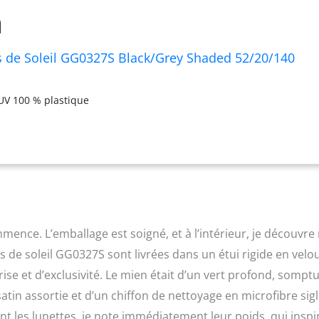
s de Soleil GG0327S Black/Grey Shaded 52/20/140
UV 100 % plastique
mence. L’emballage est soigné, et à l’intérieur, je découvre
s de soleil GG0327S sont livrées dans un étui rigide en velou
ise et d’exclusivité. Le mien était d’un vert profond, sompt
tin assortie et d’un chiffon de nettoyage en microfibre sigl
 les lunettes, je note immédiatement leur poids, qui inspi