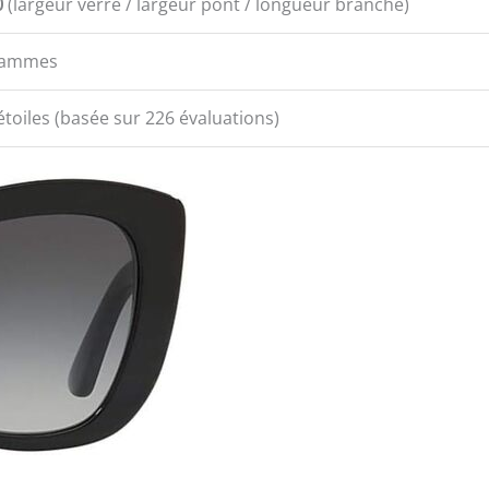
0
(largeur verre / largeur pont / longueur branche)
rammes
 étoiles (basée sur 226 évaluations)