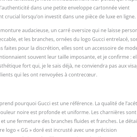
 d’authenticité dans une petite enveloppe cartonnée vient
 crucial lorsqu’on investit dans une pièce de luxe en ligne.
ne monture audacieuse, un carré oversize qui ne laisse pers
mpeccable, et les branches, ornées du logo Gucci entrelacé, so
 faites pour la discrétion, elles sont un accessoire de mod
ntionnaient souvent leur taille imposante, et je confirme : el
sthétique fort qui, je le sais déjà, ne conviendra pas aux vis
lients qui les ont renvoyées à contrecœur.
end pourquoi Gucci est une référence. La qualité de l’acé
sa couleur noire est profonde et uniforme. Les charnières sont
e et une fermeture des branches fluides et franches. Le détai
èbre logo « GG » doré est incrusté avec une précision