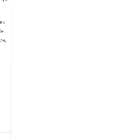
des
de
ze,