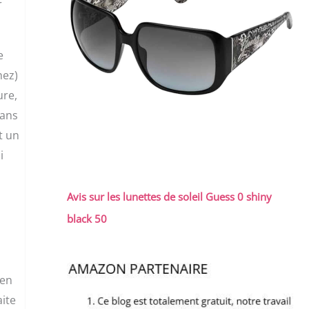
r
e
nez)
ure,
sans
t un
i
Avis sur les lunettes de soleil Guess 0 shiny
black 50
ien
aite