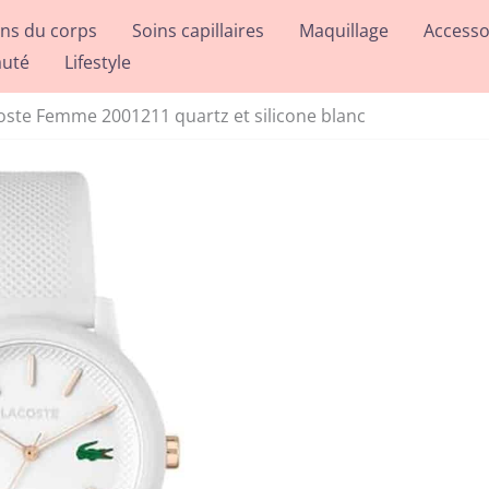
ins du corps
Soins capillaires
Maquillage
Accesso
auté
Lifestyle
coste Femme 2001211 quartz et silicone blanc