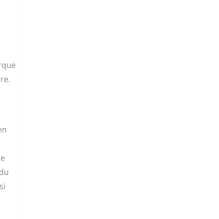
arque
re.
en
de
 du
si