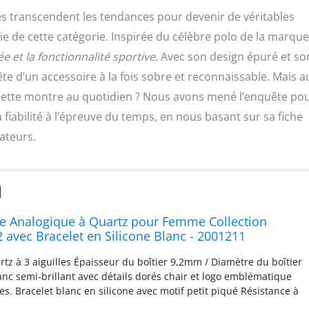
les transcendent les tendances pour devenir de véritables
e de cette catégorie. Inspirée du célèbre polo de la marque,
e et la fonctionnalité sportive
. Avec son design épuré et so
ête d’un accessoire à la fois sobre et reconnaissable. Mais a
 cette montre au quotidien ? Nous avons mené l’enquête po
 fiabilité à l’épreuve du temps, en nous basant sur sa fiche
ateurs.
e Analogique à Quartz pour Femme Collection
 avec Bracelet en Silicone Blanc - 2001211
z à 3 aiguilles Épaisseur du boîtier 9,2mm / Diamètre du boîtier
c semi-brillant avec détails dorés chair et logo emblématique
s. Bracelet blanc en silicone avec motif petit piqué Résistance à
être portée sous la douche ou lors de la nage, mais pas lors de