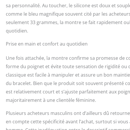
sa personnalité. Au toucher, le silicone est doux et sou
comme le bleu magnifique souvent cité par les acheteurs,
seulement 33 grammes, la montre se fait rapidement oub
quotidien.
Prise en main et confort au quotidien
Une fois attachée, la montre confirme sa promesse de con
forme du poignet et évite toute sensation de rigidité ou 
classique est facile à manipuler et assure un bon maintien
du bracelet. Bien que le produit soit souvent présenté co
est relativement court et s’ajuste parfaitement aux poigne
majoritairement à une clientèle féminine.
Plusieurs acheteurs masculins ont d’ailleurs dû retourner
en compte cette spécificité avant l’achat, surtout si vou
homme. Cette inadéquation entre le descriptif commercial 