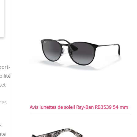
port-
ilité
cet
res
Avis lunettes de soleil Ray-Ban RB3539 54 mm
«
ute