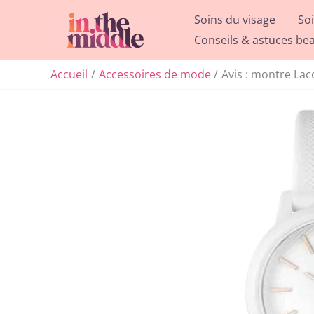
Aller
Soins du visage
So
au
Conseils & astuces be
contenu
Accueil
Accessoires de mode
Avis : montre La