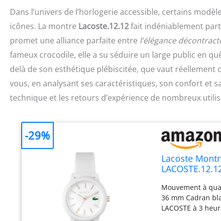
Dans l’univers de l’horlogerie accessible, certains modè
icônes. La montre
Lacoste.12.12
fait indéniablement parti
promet une alliance parfaite entre
l’élégance décontracté
fameux crocodile, elle a su séduire un large public en qu
delà de son esthétique plébiscitée, que vaut réellement
vous, en analysant ses caractéristiques, son confort et sa
technique et les retours d’expérience de nombreux utilis
-29%
Lacoste Montr
LACOSTE.12.12
Mouvement à quart
36 mm Cadran blan
LACOSTE à 3 heure
l'eau 5 ATM Peut 