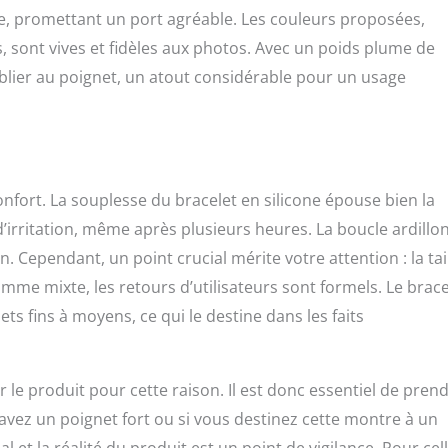
ple, promettant un port agréable. Les couleurs proposées,
 sont vives et fidèles aux photos. Avec un poids plume de
lier au poignet, un atout considérable pour un usage
fort. La souplesse du bracelet en silicone épouse bien la
d’irritation, même après plusieurs heures. La boucle ardillo
. Cependant, un point crucial mérite votre attention : la tai
mme mixte, les retours d’utilisateurs sont formels. Le brace
ts fins à moyens, ce qui le destine dans les faits
 le produit pour cette raison. Il est donc essentiel de pren
s avez un poignet fort ou si vous destinez cette montre à un
et la réalité du produit est un point de vigilance. Pour cel