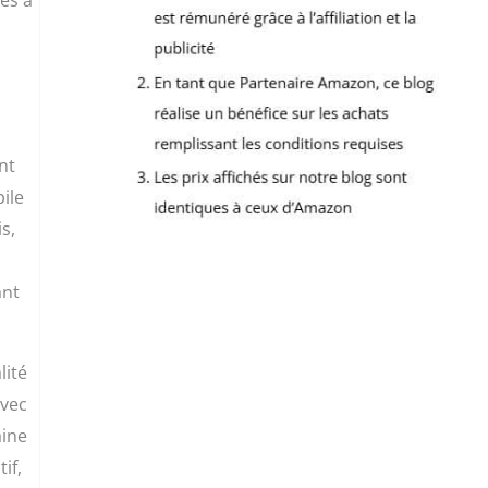
nt
pile
s,
ant
lité
avec
aine
if,