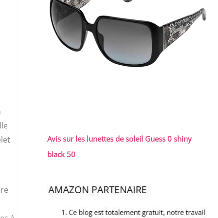
n
lle
Avis sur les lunettes de soleil Guess 0 shiny
let
black 50
dre
les à