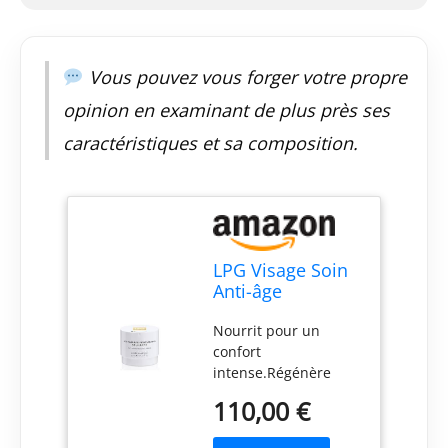
Vous pouvez vous forger votre propre
opinion en examinant de plus près ses
caractéristiques et sa composition.
LPG Visage Soin
Anti-âge
Régénération
Nourrit pour un
Cellulaire 50ml
confort
intense.Régénère
pour une fermeté
110,00 €
optimale.Affine le
grain de