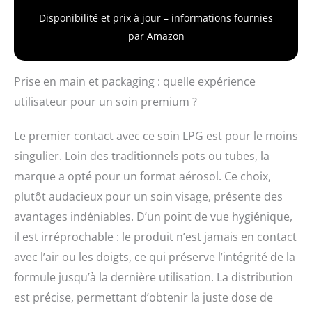
Disponibilité et prix à jour – informations fournies
par Amazon
Prise en main et packaging : quelle expérience
utilisateur pour un soin premium ?
Le premier contact avec ce soin LPG est pour le moins
singulier. Loin des traditionnels pots ou tubes, la
marque a opté pour un format aérosol. Ce choix,
plutôt audacieux pour un soin visage, présente des
avantages indéniables. D’un point de vue hygiénique,
il est irréprochable : le produit n’est jamais en contact
avec l’air ou les doigts, ce qui préserve l’intégrité de la
formule jusqu’à la dernière utilisation. La distribution
est précise, permettant d’obtenir la juste dose de