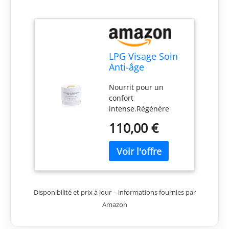
LPG Visage Soin
Anti-âge
Régénération
Nourrit pour un
Cellulaire 50ml
confort
intense.Régénère
pour une fermeté
110,00 €
optimale.Affine le
grain de
peau.Puissant anti-
rides.
Disponibilité et prix à jour – informations fournies par
Amazon