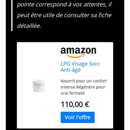
pointe correspond à vos attentes, il
peut être utile de consulter sa fiche
détaillée.
LPG Visage Soin
Anti-âge
Régénération
Nourrit pour un confort
Cellulaire 50ml
intense.Régénère pour
une fermeté
optimale.Affine le grain
110,00 €
de peau.Puissant anti-
rides.