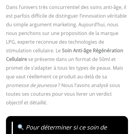
Dans l’univers très concurrentiel des soins anti-âge, il
est parfois difficile de distinguer l’innovation véritable
du simple argument marketing. Aujourd’hui, nous
nous penchons sur une proposition de la marque
LPG, experte reconnue des technologies de
stimulation cellulaire. Le
Soin Anti-âge Régénération
Cellulaire
se présente dans un format de 50ml et
promet de s’adapter à tous les types de peaux. Mais
que vaut réellement ce produit au-delà de sa
promesse de jeunesse
? Nous l’avons analysé sous
toutes ses coutures pour vous livrer un verdict
objectif et détaillé.
Pour déterminer si ce soin de