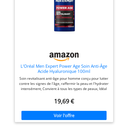
la crème par mouvements
l'hydratation et en
circulaires sur le visage et
améliorant la texture de la
le cou Formules enrichies
peau, offrant un effet
en : Acide hyaluronique
jeunesse prolongé.
pour hydrater et repulper,
PROTEGE : Les Peptides et
Pro-Rétinol pour lisser les
le Panthénol renforcent la
rides (crème) ou 3 types de
fonction de la barrière
Peptides (sérum) pour
cutanée et réparent la
lisser les rides, Vitamine C
peau, tout en réduisant les
pour unifier le teint Contenu
irritations avec l'Extrait de
: 1x Sérum correcteur anti-
Centella Asiatica pour un
âge triple action, 50ml, et
confort optimal. FORMULE
1x Soin anti-âge de jour
SANS DANGER : Formulée
L'Oréal Men Expert Power Age Soin Anti-Âge
triple action, 50ml, L'Oréal
sans parabènes,
Acide Hyaluronique 100ml
Paris Revitalift Laser
formaldéhyde, colorants
Soin revitalisant anti-âge pour homme conçu pour lutter
artificiels ni parfums
contre les signes de l'âge, raffermir la peau et l'hydrater
artificiels, cette ampoule
intensément, Convient à tous les types de peaux, Idéal
est idéale pour les peaux
pour les peaux sèches et matures Résultats : Rides
sensibles, offrant un soin
réduites, Peau hydratée, Peau affermie, Calme le feu du
19,69 €
sûr et efficace.
rasoir Application : Appliquer le matin et/ou soir sur
peau nettoyée, sur l'ensemble du visage et du cou
Formule composée de deux types d'Acide Hyaluronique
pour agir à la surface et en profondeur de la peau,
Texture invisible, légère, non collante et non grasse, Ne