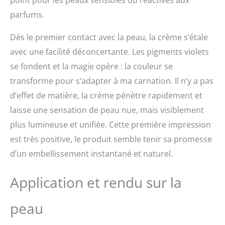
pigments violets éclatent
et se fondent à votre
parfums.
carnation pour un effet
sur mesure Engagement
Dès le premier contact avec la peau, la crème s’étale
Erborian : produits,
avec une facilité déconcertante. Les pigments violets
ingrédients et matières
premières sans essais
se fondent et la magie opère : la couleur se
sur animaux ; formules
transforme pour s’adapter à ma carnation. Il n’y a pas
développées selon la
d’effet de matière, la crème pénètre rapidement et
cosmétique coréenne
laisse une sensation de peau nue, mais visiblement
plus lumineuse et unifiée. Cette première impression
est très positive, le produit semble tenir sa promesse
d’un embellissement instantané et naturel.
Application et rendu sur la
peau