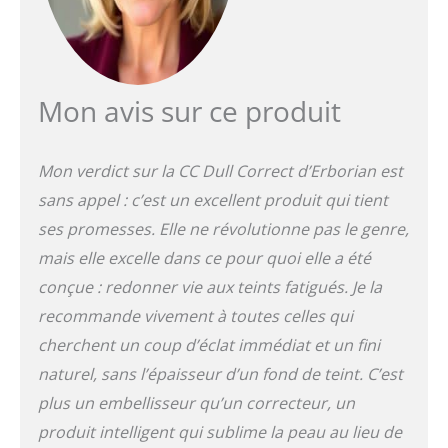
rendu lisse Tenue longue
durée : texture légère qui
ne marque pas les
ridules et se fond à la
carnation ; résiste aux
Mon avis sur ce produit
frottements et à
l'humidité toute la
journée ; fini invisible
Mon verdict sur la
CC Dull Correct
d’
Erborian
est
sans effet masque ni
transfert sur les
sans appel : c’est un excellent produit qui tient
vêtements Astuce beauté
ses promesses. Elle ne révolutionne pas le genre,
: s'utilise en soin de jour
ou en base avant le fond
mais elle excelle dans ce pour quoi elle a été
de teint ; appliquer en
conçue : redonner vie aux teints fatigués. Je la
couche fine sur le visage
recommande vivement à toutes celles qui
en évitant les yeux ; les
pigments violets éclatent
cherchent un coup d’éclat immédiat et un fini
et se fondent à votre
naturel, sans l’épaisseur d’un fond de teint. C’est
carnation pour un effet
plus un embellisseur qu’un correcteur, un
sur mesure Engagement
Erborian : produits,
produit intelligent qui sublime la peau au lieu de
ingrédients et matières