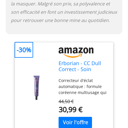
la masquer. Malgré son prix, sa polyvalence et
premières sans essais
sur animaux ; formules
son efficacité en font un investissement judicieux
développées selon la
pour retrouver une bonne mine au quotidien.
cosmétique coréenne
-30%
Erborian - CC Dull
Correct - Soin
Perfecteur
Correcteur d'éclat
Automatique de
automatique : formule
Teint - à Base de
coréenne multiusage qui
Centella Asiatica -
sublime l'apparence de
Booster d’Eclat
44,50 €
la peau ; micro-perles
Illuminateur, Peau
30,99 €
réflectrices de lumière et
Unifiée - Crème
pigments violets
Visage - Produit
correcteurs ; teint
Coréen - 45ml