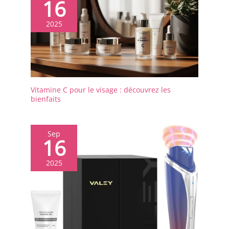
16
2025
Vitamine C pour le visage : découvrez les
bienfaits
Sep
16
2025