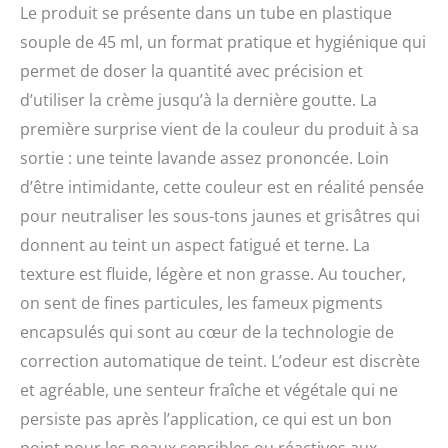
apportent un fini
Le produit se présente dans un tube en plastique
lumineux ; les pigments
souple de 45 ml, un format pratique et hygiénique qui
encapsulés unifient le
permet de doser la quantité avec précision et
teint et floutent les
imperfections pour un
d’utiliser la crème jusqu’à la dernière goutte. La
rendu lisse Tenue longue
première surprise vient de la couleur du produit à sa
durée : texture légère qui
ne marque pas les
sortie : une teinte lavande assez prononcée. Loin
ridules et se fond à la
d’être intimidante, cette couleur est en réalité pensée
carnation ; résiste aux
pour neutraliser les sous-tons jaunes et grisâtres qui
frottements et à
l'humidité toute la
donnent au teint un aspect fatigué et terne. La
journée ; fini invisible
texture est fluide, légère et non grasse. Au toucher,
sans effet masque ni
transfert sur les
on sent de fines particules, les fameux pigments
vêtements Astuce beauté
encapsulés qui sont au cœur de la technologie de
: s'utilise en soin de jour
correction automatique de teint. L’odeur est discrète
ou en base avant le fond
de teint ; appliquer en
et agréable, une senteur fraîche et végétale qui ne
couche fine sur le visage
persiste pas après l’application, ce qui est un bon
en évitant les yeux ; les
point pour les peaux sensibles ou réactives aux