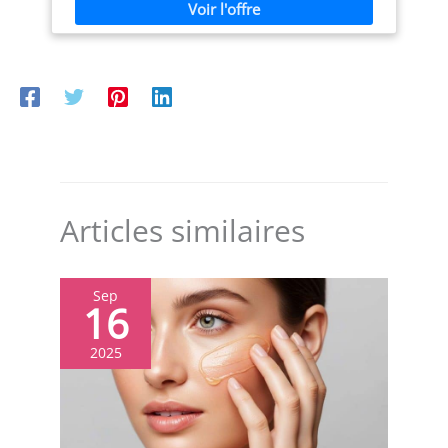
base d'acides aminés, d'acides gras, de céramides, de
l'urée et de l'acide hyaluronique pour hydrater et
protéger la peau. RÉSULTATS IMMÉDIATS ET DURABLES
: Une utilisation régulière permet une hydratation
immédiate et une amélioration à long terme de la
barrière cutanée. MODE D'EMPLOI : Appliquer au besoin
sur le visage comme dernière étape de votre routine de
soins de la peau. Effectuer un test épicutané avant
utilisation et éviter d'appliquer le produit sur une peau
éraflée.
Articles similaires
Sep
16
2025