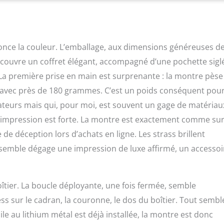
once la couleur. L’emballage, aux dimensions généreuses d
découvre un coffret élégant, accompagné d’une pochette sigl
. La première prise en main est surprenante : la montre pèse
 avec près de 180 grammes. C’est un poids conséquent pou
sateurs mais qui, pour moi, est souvent un gage de matériau
e impression est forte. La montre est exactement comme sur
e déception lors d’achats en ligne. Les strass brillent
’ensemble dégage une impression de luxe affirmé, un accessoi
oîtier. La boucle déployante, une fois fermée, semble
uess sur le cadran, la couronne, le dos du boîtier. Tout sembl
le au lithium métal est déjà installée, la montre est donc