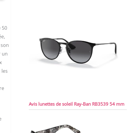
e 50
ée,
 son
r un
x
 les
re
Avis lunettes de soleil Ray-Ban RB3539 54 mm
e