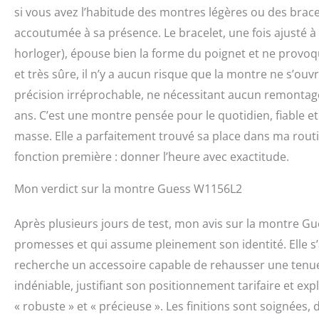
si vous avez l’habitude des montres légères ou des brace
accoutumée à sa présence. Le bracelet, une fois ajusté à 
horloger), épouse bien la forme du poignet et ne provoqu
et très sûre, il n’y a aucun risque que la montre ne s’o
précision irréprochable, ne nécessitant aucun remontag
ans. C’est une montre pensée pour le quotidien, fiable et 
masse. Elle a parfaitement trouvé sa place dans ma routin
fonction première : donner l’heure avec exactitude.
Mon verdict sur la montre Guess W1156L2
Après plusieurs jours de test, mon avis sur la montre Gue
promesses et qui assume pleinement son identité. Elle s’
recherche un accessoire capable de rehausser une tenue e
indéniable, justifiant son positionnement tarifaire et e
« robuste » et « précieuse ». Les finitions sont soignées, de