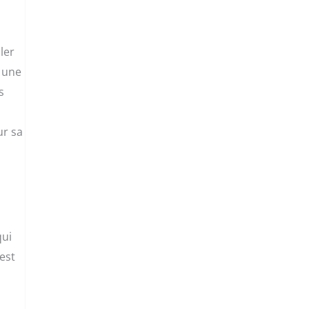
ler
e une
s
ur sa
qui
est
s