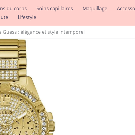
ins du corps
Soins capillaires
Maquillage
Accesso
auté
Lifestyle
e Guess : élégance et style intemporel