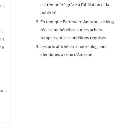
 du
t,
ran
ne
nies