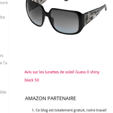
heure
ête
es
e l’a
Avis sur les lunettes de soleil Guess 0 shiny
black 50
ible