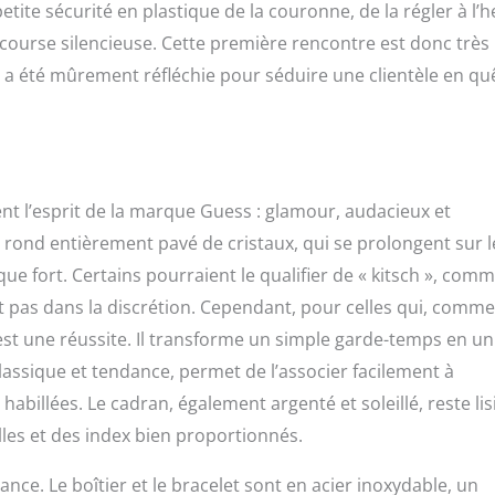
a petite sécurité en plastique de la couronne, de la régler à l’
course silencieuse. Cette première rencontre est donc très
n a été mûrement réfléchie pour séduire une clientèle en qu
t l’esprit de la marque Guess : glamour, audacieux et
 rond entièrement pavé de cristaux, qui se prolongent sur l
ue fort. Certains pourraient le qualifier de « kitsch », comm
fait pas dans la discrétion. Cependant, pour celles qui, comme
est une réussite. Il transforme un simple garde-temps en un
classique et tendance, permet de l’associer facilement à
habillées. Le cadran, également argenté et soleillé, reste lis
illes et des index bien proportionnés.
nce. Le boîtier et le bracelet sont en acier inoxydable, un