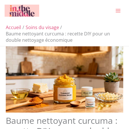
Aller
Rechercher
au
contenu
Accueil
Soins du visage
Baume nettoyant curcuma : recette DIY pour un
double nettoyage économique
Baume nettoyant curcuma :