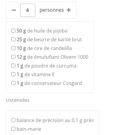
personnes
50
g
de huile de jojoba
25
g
de beurre de karité brut
10
g
de cire de candelilla
12
g
de émulsifiant Olivem 1000
1
g
de poudre de curcuma
1
g
de vitamine E
1
g
de conservateur Cosgard
Ustensiles
balance de précision au 0,1 g près
bain-marie