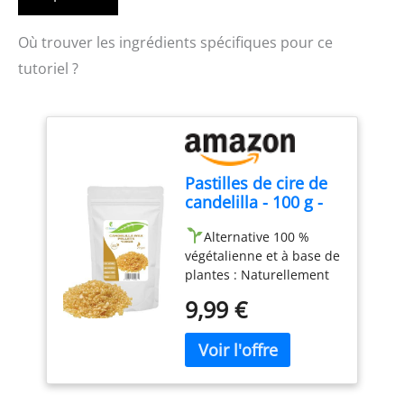
Où trouver les ingrédients spécifiques pour ce
tutoriel ?
Pastilles de cire de
candelilla - 100 g -
Vegan | Substitut
Alternative 100 %
naturel de cire
végétalienne et à base de
d'abeille pour
plantes : Naturellement
cosmétiques
dérivé deEuphorbe
maison, baumes à
9,99 €
cerifera L'arbuste, la cire
lèvres, lotions et
de candelilla, est le
bougies |
substitut parfait, sans
Épaississant et
cruauté et végétalien, de
émulsifiant 100%
la cire d'abeille, offrant
pur et végétal