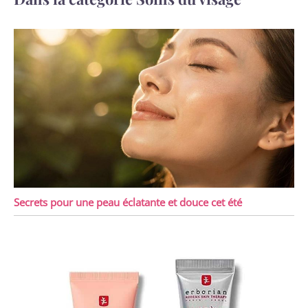
NUMÉRIQUE : forte de
plus de 20 ans
d’expérience dans la
fabrication de balance de
cuisine precision
numériques, notre usine
spécialisée est certifiée
ISO et responsable
socialement. Toutes les
balance de cuisine
Électronique Vitafit sont
fièrement conçues et
fabriquées par nos soins.
Vitafit : inspirée par la
Secrets pour une peau éclatante et douce cet été
vie, pour une vie
meilleure.