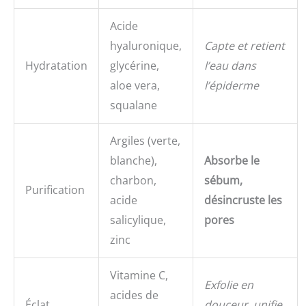
Acide
hyaluronique,
Capte et retient
Hydratation
glycérine,
l’eau dans
aloe vera,
l’épiderme
squalane
Argiles (verte,
blanche),
Absorbe le
charbon,
sébum,
Purification
acide
désincruste les
salicylique,
pores
zinc
Vitamine C,
Exfolie en
acides de
Éclat
douceur, unifie