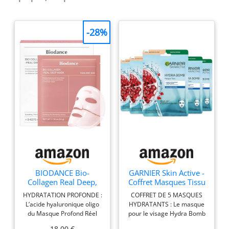
-28%
BIODANCE Bio-
GARNIER Skin Active -
Collagen Real Deep,
Coffret Masques Tissu
Masque Visage
Hydra Bomb -
HYDRATATION PROFONDE :
COFFRET DE 5 MASQUES
Hydrogel au
Hydratant &
L’acide hyaluronique oligo
HYDRATANTS : Le masque
Collagène, Masque de
Repulpant - À Base De
du Masque Profond Réel
pour le visage Hydra Bomb
Nuit Hydratant, Soin
Grenade & Acide
Bio-Collagène Biodance
Garnier, à la grenade et à
des Pores et de
Hyaluronique - Vegan
18,00 €