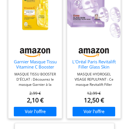
Garnier Masque Tissu
L'Oréal Paris Revitalift
Vitamine C Booster
Filler Glass Skin
Éclat Hydratant &
Masque Hydrogel Lot
MASQUE TISSU BOOSTER
MASQUE HYDROGEL
Lissant en 15min
de 3
D'ÉCLAT : Découvrez le
VISAGE REPULPANT : Ce
masque Garnier à la
masque Revitalift Filler
vitamine C*, l'allié ultime
Glass Skin offre une
2,99 €
12,99 €
pour une peau repulpée et
hydratation intense à action
2,10 €
12,50 €
lumineuse. Conçu pour les
rapide pour un éclat frais et
peaux ternes, au teint
lumineux. RÉSULTAT GLASS
irrégulier, il redonne de
SKIN : En seulement 90
l'éclat au visage. UN TEINT
minutes, la peau paraît
LUMINEUX ET RADIEUX :
rebondie, douce et plus
Après 15 minutes de pause,
lisse, pour un éclat frais et