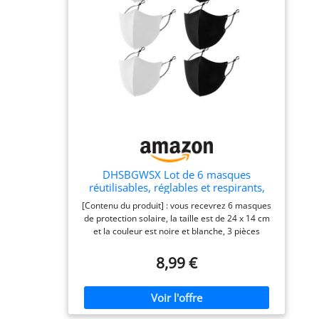
DHSBGWSX Lot de 6 masques
réutilisables, réglables et respirants,
housses anti-poussière d'extérieur pour
[Contenu du produit] : vous recevrez 6 masques
hommes et femmes
de protection solaire, la taille est de 24 x 14 cm
et la couleur est noire et blanche, 3 pièces
chacun. Convient pour une utilisation en
extérieur par les hommes et les femmes, résiste
8,99 €
efficacement à la poussière et au soleil, offrant
une protection complète. [Matériau du produit] :
le masque est fabriqué en matériau mélangé,
doux, confortable et bien respirant, ce qui le rend