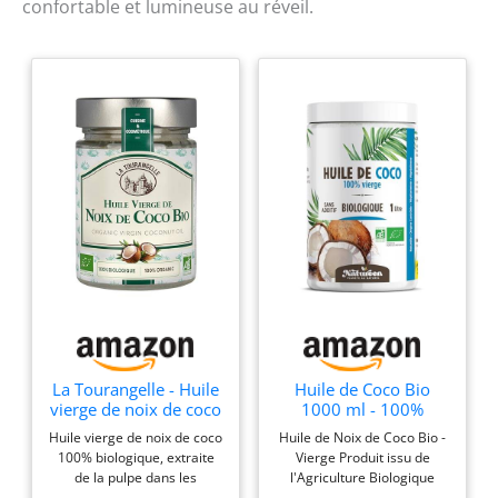
confortable et lumineuse au réveil.
La Tourangelle - Huile
Huile de Coco Bio
vierge de noix de coco
1000 ml - 100%
- 100% Biologique -
Vierge - Planète au
Huile vierge de noix de coco
Huile de Noix de Coco Bio -
Première pression à
Naturel - Première
100% biologique, extraite
Vierge Produit issu de
froid - Cuisine et
pression à froid -
de la pulpe dans les
l'Agriculture Biologique
cosmétique - 314ml
100% Biologique -
premiers jours suivants la