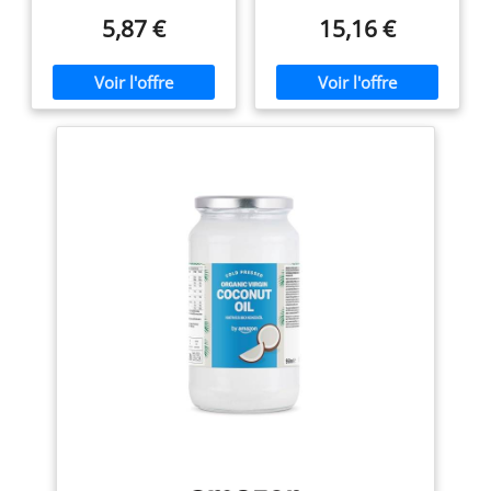
Cuisine et cosmétique
récolte. Notre huile vierge
5,87 €
15,16 €
de noix de coco biologique
provient des Philippines et
est extraite selon des
méthodes traditionnelles
pour conserver toutes ses
propriétés nutritionnelles et
gustatives. L'huile vierge de
noix de coco s'utilise dans
la cuisine de tous les jours :
en remplacement du
beurre pour les pâtisseries,
pour les cuissons de
viandes & légumes ou
encore les woks et plats
exotiques. L'huile vierge de
noix de coco est idéale pour
une utilisation en
cosmétique, riche en acides
gras elle protège et hydrate
la peau et les cheveux en
profondeur. Elle s'utilise
également en masque, soin
du visage, massage du