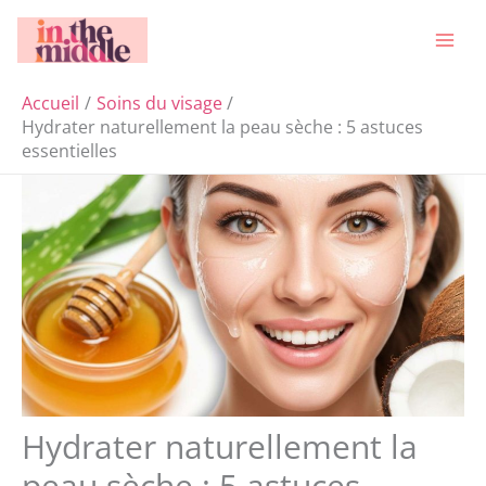
Aller
Rechercher
au
contenu
Accueil
Soins du visage
Hydrater naturellement la peau sèche : 5 astuces
essentielles
Hydrater naturellement la
peau sèche : 5 astuces