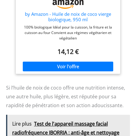
corps. Utilisation : A froid en
assaisonnement, en
cuisson douce (four,
by Amazon - Huile de noix de coco vierge
mijoté), en cuisson
biologique, 950 ml
moyenne et forte (poêle,
100% biologique Idéal pour la cuisson, la friture et la
friture), en cosmétique.
cuisson au four Convient aux régimes végétarien et
végétalien
14,12 €
Si l’huile de noix de coco offre une nutrition intense,
une autre huile, plus légère, est réputée pour sa
rapidité de pénétration et son action adoucissante.
Lire plus
Test de l'appareil massage facial
radiofréquence IBORRIA : anti-âge et nettoyage