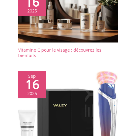
16
2025
Vitamine C pour le visage : découvrez les
bienfaits
Sep
16
2025