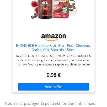
exclusivement des Huiles
Végétales vierges, c'est-à-
dire issue de la première
pression à froid. Seules ces
Huiles sont de qualité
thérapeutique car elles ont
conservé tous leurs
composés (acides gras
essentiels, vitamines,
antioxydants...) PRANARÔM,
LA SCIENCE DES HUILES
BIONOBLE Huile de Ricin Bio - Pour Cheveux,
ESSENTIELLES : Pranarôm
Barbe, Cils, Sourcils - 50ml
allie son expertise
ACCÉLÈRE LA POUSSE DES CHEVEUX, CILS ET SOURCILS
scientifique des Huiles
- Riche en acides gras et en vitamine E, notre huile de
Essentielles à son amour
ricin bio favorise une pousse rapide, visible et saine des
des plantes afin de
cheveux, cils et sourcils. Idéale comme huile de ricin
proposer des solutions
pour cheveux et en huile de ricin cils et sourcils. BARBE
9,98 €
ciblées pour maintenir
PLUS FOURNIE ET ONGLES FORTIFIÉS - Idéale comme
toute la famille en bonne
huile de ricin barbe, elle nourrit en profondeur les
santé au quotidien.
bulbes capillaires, stimule la pousse et adoucit
durablement. Appliquée sur les ongles, elle renforce,
prévient la casse et nourrit les cuticules pour des mains
nettes et soignées. HUILE RICIN CHEVEUX, CILS ET
Nourrir et protéger la peau est fondamental, mais
ONGLES MULTI-USAGES - Notre huile ricin bio s’adapte