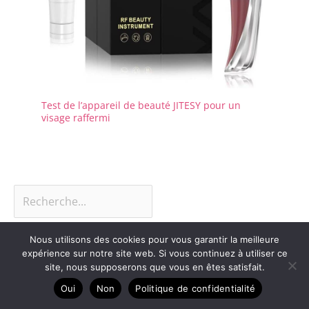
Test de l’appareil de beauté JITESY pour un
visage raffermi
Nous utilisons des cookies pour vous garantir la meilleure
Dans la catégorie Conseils et astuces
expérience sur notre site web. Si vous continuez à utiliser ce
site, nous supposerons que vous en êtes satisfait.
beauté
Oui
Non
Politique de confidentialité