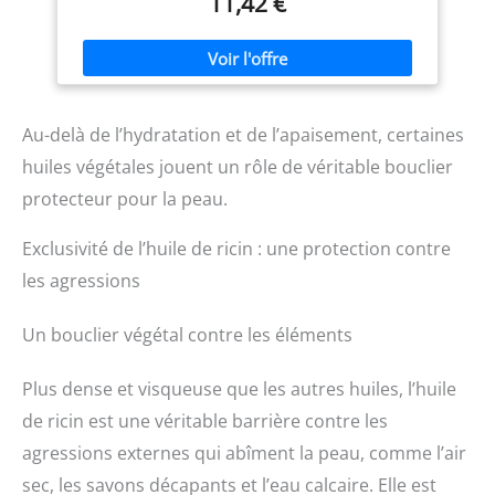
11,42 €
massez la peau délicatement en faisant des ronds
appliquez sur le cuir
antioxydants...) PRANARÔM,
Cheveux : un masque capillaire qui apportera confort et
chevelu et laissez reposer
LA SCIENCE DES HUILES
douceur à votre chevelure
TESTÉE CLINIQUEMENT :
ESSENTIELLES : Pranarôm
Une formule testée
allie son expertise
cliniquement pour la plus
scientifique des Huiles
grande sécurité des
Essentielles à son amour
Au-delà de l’hydratation et de l’apaisement, certaines
nouveau-nés. Cette huile
des plantes afin de
d'amande douce allie
proposer des solutions
huiles végétales jouent un rôle de véritable bouclier
douceur et plaisir, la peau
ciblées pour maintenir
de votre bébé sera apaisée.
toute la famille en bonne
protecteur pour la peau.
FABRIQUÉ EN FRANCE :
santé au quotidien.
L'huile d'amande douce est
Exclusivité de l’huile de ricin : une protection contre
fabriquée en France,
favorisant l'emploi local et
les agressions
assurant une grande
qualité de produit. Très
Un bouclier végétal contre les éléments
pratique à transporter,
l'huile Biolane est proposée
en format 75ml. NOUVEAU
Plus dense et visqueuse que les autres huiles, l’huile
PACKAGING : Il est possible
de recevoir de façon
de ricin est une véritable barrière contre les
aléatoire l'ancien packaging
agressions externes qui abîment la peau, comme l’air
format spray (dans la limite
des stocks disponibles)
sec, les savons décapants et l’eau calcaire. Elle est