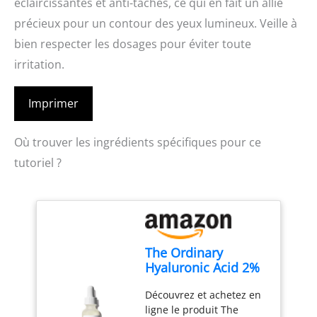
éclaircissantes et anti-tâches, ce qui en fait un allié
précieux pour un contour des yeux lumineux. Veille à
bien respecter les dosages pour éviter toute
irritation.
Imprimer
Où trouver les ingrédients spécifiques pour ce
tutoriel ?
The Ordinary
Hyaluronic Acid 2%
+ B5 (with
Découvrez et achetez en
Ceramides), Multi-
ligne le produit The
Depth Hydration