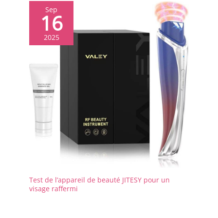
laboratoire ou comme
Sep
distributeur de
16
médicaments pour vos
animaux de compagnie,
2025
etc.
Test de l’appareil de beauté JITESY pour un
visage raffermi