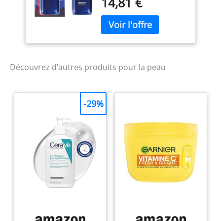
14,81 €
profondes, Adapté à tous
les types de peaux
Résultats : Peau
immédiatement
réhydratée, souple et
plus lisse, Peau raffermie
et d'apparence plus
Découvrez d’autres produits pour la peau
jeune et plus éclatante
en 1 mois, Rides
profondes visiblement
-29%
réduites en 4 mois
Application : Appliquer 3-
4 gouttes sur peau
nettoyée et sèche le soir
avant le soin quotidien,
Utiliser un soin SPF 20
min. le lendemain matin,
Espacer les applications
les premières semaines
(2 fois la 1ère semaine,
puis un soir sur deux),