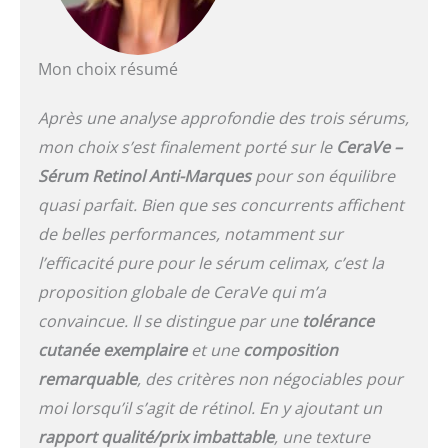
les premières semaines
(2 fois la 1ère semaine,
puis un soir sur deux),
Éviter le contour des yeux
Mon choix résumé
Formule puissante
contenant 0,2% de rétinol
Après une analyse approfondie des trois sérums,
pur aux propriétés anti-
mon choix s’est finalement porté sur le
CeraVe –
oxydantes et enrichie en
glycérine aux bienfaits
Sérum Retinol Anti-Marques
pour son équilibre
hydratants, émollients et
quasi parfait. Bien que ses concurrents affichent
protecteurs Contenu : 1x
Sérum de nuit au rétinol
de belles performances, notamment sur
pur L'Oréal Paris
l’efficacité pure pour le sérum celimax, c’est la
Revitalift Laser, 30 ml
proposition globale de CeraVe qui m’a
convaincue. Il se distingue par une
tolérance
cutanée exemplaire
et une
composition
remarquable
, des critères non négociables pour
moi lorsqu’il s’agit de rétinol. En y ajoutant un
rapport qualité/prix imbattable
, une texture