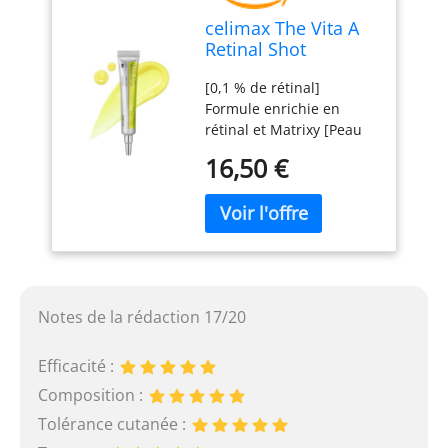
celimax The Vita A
Retinal Shot
Tightening Booster
[0,1 % de rétinal]
Formule enrichie en
rétinal et Matrixy [Peau
plus lisse] Aide à
16,50 €
améliorer l'apparence de
la texture de la peau
[Texture légère]
Application confortable
au quotidien [Routine de
nuit] Utilisation
recommandée le soir
Notes de la rédaction 17/20
[Utilisation progressive]
Un soir sur deux pour les
premières applications
Efficacité :
[Protection quotidienne]
Composition :
Utiliser un écran solaire
Tolérance cutanée :
le lendemain