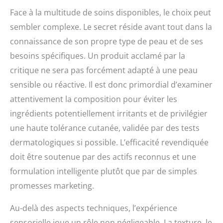
D'APPLICATION : Matin et soir, appliquez l'eau
les épaules. Disponible en
Face à la multitude de soins disponibles, le choix peut
nettoyante Garnier sur un coton, de préférence
236 ml et 473 ml grand
réutilisable, puis nettoyez l'ensemble de votre visage,
format. Convient aux
sembler complexe. Le secret réside avant tout dans la
dont les lèvres et les yeux. Pas besoin de rincer.
adolescents et adultes.
connaissance de son propre type de peau et de ses
EMBELLISSEZ VOTRE PEAU AVEC GARNIER SKIN ACTIVE :
Adapté à toute la famille.
Révélez une peau fraîche et saine grâce à Skin Active,
Sans parfum.
besoins spécifiques. Un produit acclamé par la
une gamme dédiée aux soins du visage, formulée avec
des ingrédients naturels, pour embellir toutes les peaux.
critique ne sera pas forcément adapté à une peau
sensible ou réactive. Il est donc primordial d’examiner
attentivement la composition pour éviter les
ingrédients potentiellement irritants et de privilégier
une haute tolérance cutanée, validée par des tests
dermatologiques si possible. L’efficacité revendiquée
doit être soutenue par des actifs reconnus et une
formulation intelligente plutôt que par de simples
promesses marketing.
Au-delà des aspects techniques, l’expérience
sensorielle joue un rôle non négligeable. La texture, le