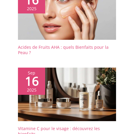
2025
Acides de Fruits AHA : quels Bienfaits pour la
Peau ?
Sep
16
2025
Vitamine C pour le visage : découvrez les
bienfaits