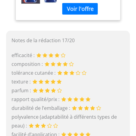
les types de peaux
Résultats : Peau
immédiatement
réhydratée, souple et
plus lisse, Peau raffermie
et d'apparence plus
Notes de la rédaction 17/20
jeune et plus éclatante
en 1 mois, Rides
profondes visiblement
efficacité :
réduites en 4 mois
composition :
Application : Appliquer 3-
tolérance cutanée :
4 gouttes sur peau
nettoyée et sèche le soir
texture :
avant le soin quotidien,
parfum :
Utiliser un soin SPF 20
min. le lendemain matin,
rapport qualité/prix :
Espacer les applications
durabilité de l’emballage :
les premières semaines
polyvalence (adaptabilité à différents types de
(2 fois la 1ère semaine,
puis un soir sur deux),
peau) :
Éviter le contour des yeux
facilité d’application :