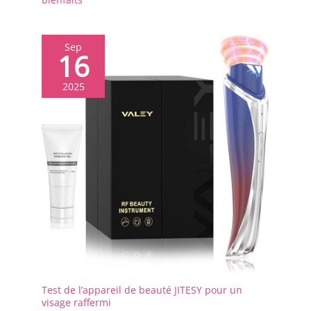
Sep
16
2025
Test de l’appareil de beauté JITESY pour un
visage raffermi