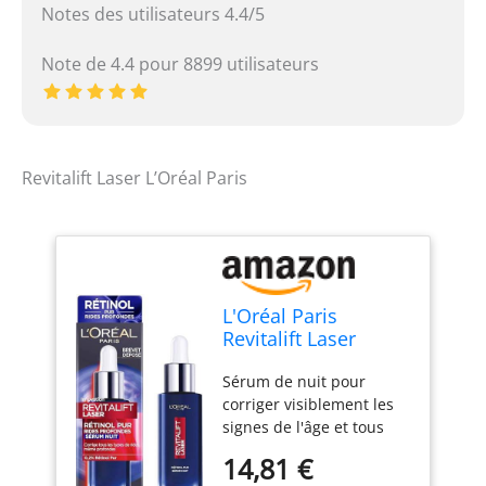
Notes des utilisateurs 4.4/5
Note de 4.4 pour 8899 utilisateurs
Revitalift Laser L’Oréal Paris
L'Oréal Paris
Revitalift Laser
Sérum Nuit Rétinol
Sérum de nuit pour
Anti-Rides 30ml
corriger visiblement les
signes de l'âge et tous
types de rides mêmes
14,81 €
profondes, Adapté à tous