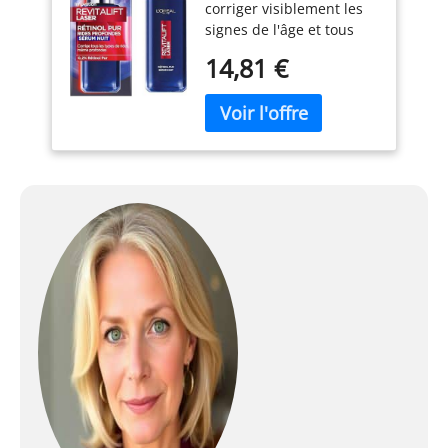
corriger visiblement les
signes de l'âge et tous
types de rides mêmes
14,81 €
profondes, Adapté à tous
les types de peaux
Résultats : Peau
immédiatement
réhydratée, souple et
plus lisse, Peau raffermie
et d'apparence plus
jeune et plus éclatante
en 1 mois, Rides
profondes visiblement
réduites en 4 mois
Application : Appliquer 3-
4 gouttes sur peau
nettoyée et sèche le soir
avant le soin quotidien,
Utiliser un soin SPF 20
min. le lendemain matin,
Espacer les applications