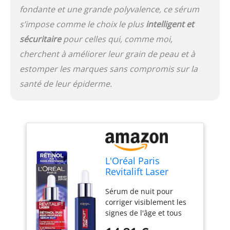
fondante et une grande polyvalence, ce sérum
s’impose comme le choix le plus
intelligent et
sécuritaire
pour celles qui, comme moi,
cherchent à améliorer leur grain de peau et à
estomper les marques sans compromis sur la
santé de leur épiderme.
L'Oréal Paris
Revitalift Laser
Sérum Nuit Rétinol
Sérum de nuit pour
Anti-Rides 30ml
corriger visiblement les
signes de l'âge et tous
types de rides mêmes