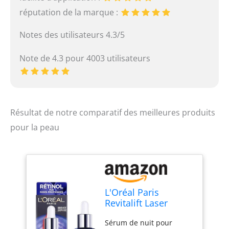
Formule puissante
contenant 0,2% de rétinol
réputation de la marque :
pur aux propriétés anti-
oxydantes et enrichie en
Notes des utilisateurs 4.3/5
glycérine aux bienfaits
hydratants, émollients et
Note de 4.3 pour 4003 utilisateurs
protecteurs Contenu : 1x
Sérum de nuit au rétinol
pur L'Oréal Paris
Revitalift Laser, 30 ml
Résultat de notre comparatif des meilleures produits
pour la peau
L'Oréal Paris
Revitalift Laser
Sérum Nuit Rétinol
Sérum de nuit pour
Anti-Rides 30ml