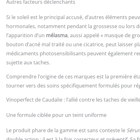
Autres facteurs déclenchants
Si le soleil est le principal accusé, d’autres éléments p
hormonales, notamment pendant la grossesse ou lors de 
l’apparition d’un
mélasma
, aussi appelé « masque de g
bouton d’acné mal traité ou une cicatrice, peut laisser 
médicaments photosensibilisants peuvent également rendr
sujette aux taches.
Comprendre l’origine de ces marques est la première étap
tourner vers des soins spécifiquement formulés pour rég
Vinoperfect de Caudalie : l’allié contre les taches de vieill
Une formule ciblée pour un teint uniforme
Le produit phare de la gamme est sans conteste le
Sérum
double action : il est à la fois correcteur et préventif. 