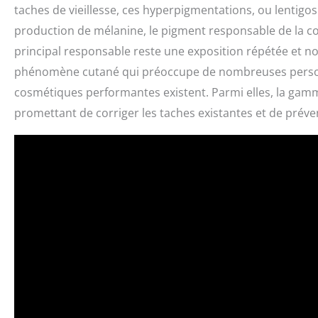
taches de vieillesse, ces hyperpigmentations, ou lentigos 
production de mélanine, le pigment responsable de la colo
principal responsable reste une exposition répétée et non
phénomène cutané qui préoccupe de nombreuses personne
cosmétiques performantes existent. Parmi elles, la gam
promettant de corriger les taches existantes et de préven