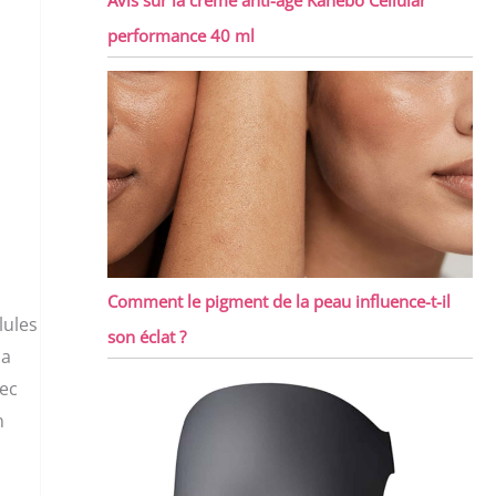
performance 40 ml
Comment le pigment de la peau influence-t-il
lules
son éclat ?
la
vec
n