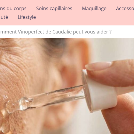
ins du corps
Soins capillaires
Maquillage
Accesso
auté
Lifestyle
comment Vinoperfect de Caudalie peut vous aider ?