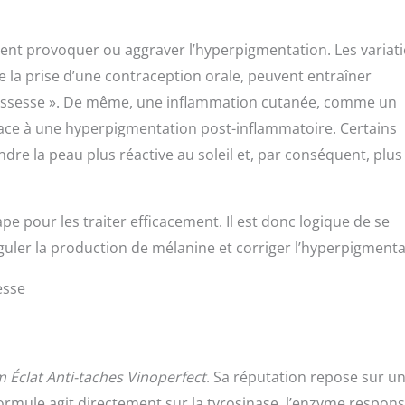
euvent provoquer ou aggraver l’hyperpigmentation. Les variat
la prise d’une contraception orale, peuvent entraîner
rossesse ». De même, une inflammation cutanée, comme un
place à une hyperpigmentation post-inflammatoire. Certains
e la peau plus réactive au soleil et, par conséquent, plus
e pour les traiter efficacement. Il est donc logique de se
uler la production de mélanine et corriger l’hyperpigmenta
esse
 Éclat Anti-taches Vinoperfect
. Sa réputation repose sur u
Sa formule agit directement sur la tyrosinase, l’enzyme respon