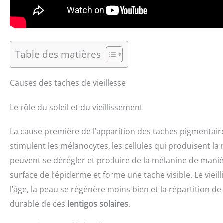
Table des matières
Causes des taches de vieillesse
Le rôle du soleil et du vieillissement
La cause première de l’apparition des taches pigmentair
stimulent les mélanocytes, les cellules qui produisent la
peuvent se dérégler et produire de la mélanine de manièr
surface de l’épiderme et forme une tache visible. Le viei
l’âge, la peau se régénère moins bien et la répartition de
durable de ces
lentigos solaires
.