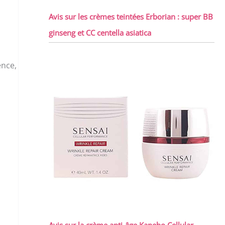
Avis sur les crèmes teintées Erborian : super BB
ginseng et CC centella asiatica
ence,
Avis sur la crème anti-âge Kanebo Cellular