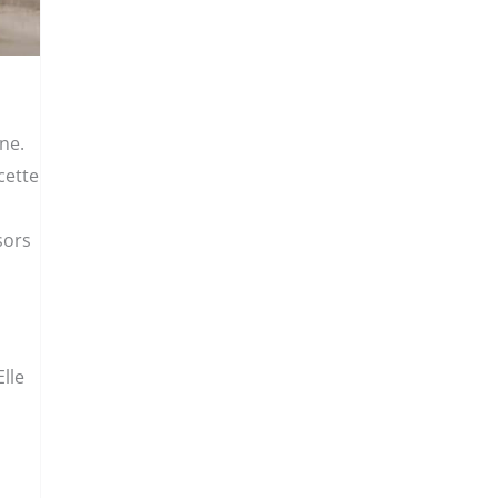
gne.
cette
sors
Elle