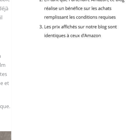
déjà
il
a
ilm
utes
e et
rque.