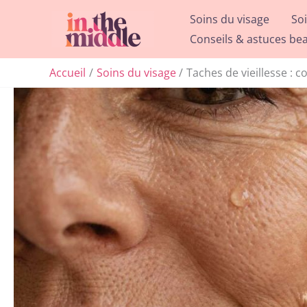
Aller
Soins du visage
So
au
Conseils & astuces be
contenu
Accueil
Soins du visage
Taches de vieillesse : 