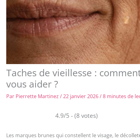
Taches de vieillesse : commen
vous aider ?
Par
Pierrette Martinez
/
22 janvier 2026
/
8 minutes de le
4.9/5 - (8 votes)
Les marques brunes qui constellent le visage, le décollet