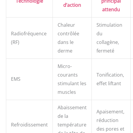
Technologie
principal
d’action
attendu
Chaleur
Stimulation
Radiofréquence
contrôlée
du
(RF)
dans le
collagène,
derme
fermeté
Micro-
courants
Tonification,
EMS
stimulant les
effet liftant
muscles
Abaissement
Apaisement,
de la
réduction
Refroidissement
température
des pores et