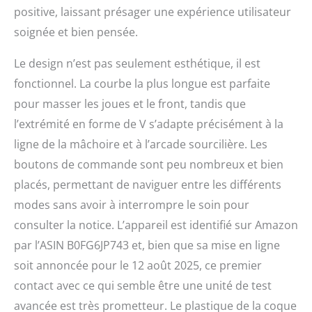
est complété par une
positive, laissant présager une expérience utilisateur
fonction de chaleur et de
soignée et bien pensée.
refroidissement : chaleur
apaisante pour une
utilisation détendue ou
Le design n’est pas seulement esthétique, il est
refroidissement doux
fonctionnel. La courbe la plus longue est parfaite
pour une expérience de
pour masser les joues et le front, tandis que
soin rafraîchissante.
Doux, sûr et sans danger
l’extrémité en forme de V s’adapte précisément à la
pour les peaux sensibles
ligne de la mâchoire et à l’arcade sourcilière. Les
: avec contrôle intelligent
boutons de commande sont peu nombreux et bien
de la température (38-42
°C de
placés, permettant de naviguer entre les différents
chaleur/refroidissement
modes sans avoir à interrompre le soin pour
jusqu'à environ 15 °C) et
des intensités
consulter la notice. L’appareil est identifié sur Amazon
sélectionnables
par l’ASIN B0FG6JP743 et, bien que sa mise en ligne
individuellement,
soit annoncée pour le 12 août 2025, ce premier
l'appareil est idéal pour
les soins quotidiens de la
contact avec ce qui semble être une unité de test
peau, même pour les
avancée est très prometteur. Le plastique de la coque
peaux sensibles.