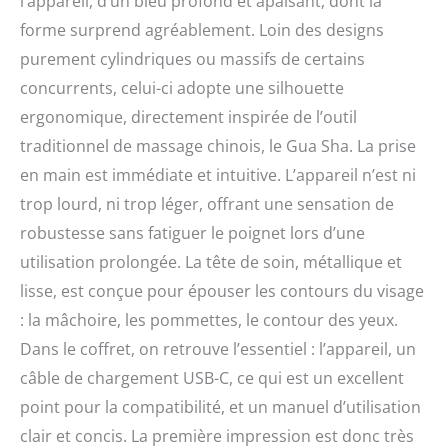
l’appareil, d’un bleu profond et apaisant, dont la
refroidissement en un
forme surprend agréablement. Loin des designs
seul appareil. Ainsi, vous
obtenez de nombreuses
purement cylindriques ou massifs de certains
possibilités de soins
concurrents, celui-ci adopte une silhouette
quotidiens de la peau –
ergonomique, directement inspirée de l’outil
dans le confort de votre
propre maison.
traditionnel de massage chinois, le Gua Sha. La prise
Technologie EMS pour
en main est immédiate et intuitive. L’appareil n’est ni
des soins du visage
relaxants : les impulsions
trop lourd, ni trop léger, offrant une sensation de
micro-courants de 90 kHz
robustesse sans fatiguer le poignet lors d’une
offrent une stimulation
utilisation prolongée. La tête de soin, métallique et
douce qui favorise le
bien-être et complète
lisse, est conçue pour épouser les contours du visage
harmonieusement les
: la mâchoire, les pommettes, le contour des yeux.
soins du visage pour une
Dans le coffret, on retrouve l’essentiel : l’appareil, un
sensation de fraîcheur
sur la peau. Massage
câble de chargement USB-C, ce qui est un excellent
Gua Sha et soin de la
point pour la compatibilité, et un manuel d’utilisation
température : le design
ergonomique Gua Sha
clair et concis. La première impression est donc très