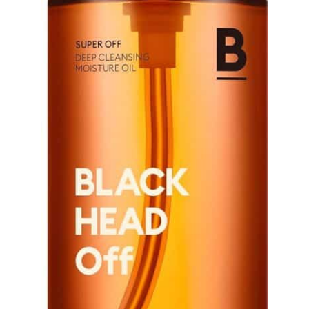
d’éruptions, d’inflammations ou de démangeaisons, ne
fréquence et d’une sonde
pas utiliser.La technologie à température constante
RF multipolaire, qui
n’est active que dans les modes BT, ST et RP – cela ne
combinent RF, chaleur,
perturbe pas le fonctionnement normal de la
lumière rouge et EMS. La
radiofréquence.--Remarque : Veuillez lire attentivement
matrice RF en triangle d’or
le manuel avant utilisation et suivre les instructions.
stimule l’activité du
【Cadeau Raffiné】Cet appareil visage radiofréquence
collagène par couches,
au design rappelant un rouge à lèvres tient
améliore l’élasticité
confortablement en main – très apprécié des femmes à
cutanée, réduit les fines
partir de 20 ans. L’élégant emballage contient un câble
lignes et la peau relâchée
Type-C, une pochette de rangement, un chiffon de
du visage (zone oculaire,
nettoyage et un guide de démarrage rapide. Tout ce
rides nasolabiales, cou,
qu’il faut pour vos soins beauté à domicile. Un cadeau
front) et affine les contours
idéal pour de nombreuses occasions festives.
faciaux. La chaleur douce et
la microstimulation
accélèrent la circulation
sanguine, réduisent les
gonflements et améliorent
globalement l’état de la
peau. Expérience de soin
douce et cadeau pratique
Qewher l’appareil de
radiofréquence fonctionne
doucement et il est
recommandé de l’utiliser 2