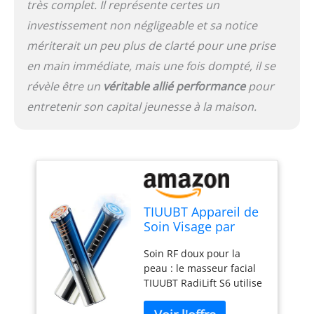
très complet. Il représente certes un
refroidissement : chaleur
apaisante pour une
investissement non négligeable et sa notice
utilisation détendue ou
mériterait un peu plus de clarté pour une prise
refroidissement doux
en main immédiate, mais une fois dompté, il se
pour une expérience de
soin rafraîchissante.
révèle être un
véritable allié performance
pour
Doux, sûr et sans danger
entretenir son capital jeunesse à la maison.
pour les peaux sensibles
: avec contrôle intelligent
de la température (38-42
°C de
chaleur/refroidissement
jusqu'à environ 15 °C) et
des intensités
TIUUBT Appareil de
sélectionnables
Soin Visage par
individuellement,
Radiofréquence
l'appareil est idéal pour
Soin RF doux pour la
avec Fonction de
les soins quotidiens de la
peau : le masseur facial
Refroidissement,
peau, même pour les
TIUUBT RadiLift S6 utilise
EMS et Massage
peaux sensibles.
une énergie douce aux
Facial, Appareil
radiofréquences pour