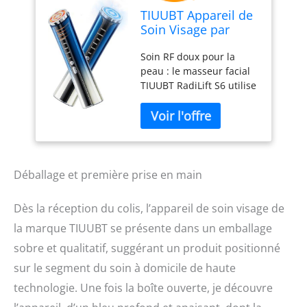
TIUUBT Appareil de
Soin Visage par
Radiofréquence
Soin RF doux pour la
avec Fonction de
peau : le masseur facial
Refroidissement,
TIUUBT RadiLift S6 utilise
EMS et Massage
une énergie douce aux
Facial, Appareil
radiofréquences pour
Beauté Visage avec
enrichir la routine de
Design Gua Sha
soins de la peau. La
pour Routine
chaleur uniforme
Quotidienne (Bleu)
favorise une agréable
Déballage et première prise en main
sensation de soin et
donne au teint une
Dès la réception du colis, l’appareil de soin visage de
apparence détendue.
la marque TIUUBT se présente dans un emballage
Appareil de soin
multifonction pour la
sobre et qualitatif, suggérant un produit positionné
maison : RadiLift S6
sur le segment du soin à domicile de haute
combine la fréquence
radio, les EMS, le Gua
technologie. Une fois la boîte ouverte, je découvre
Sha, la chaleur et le