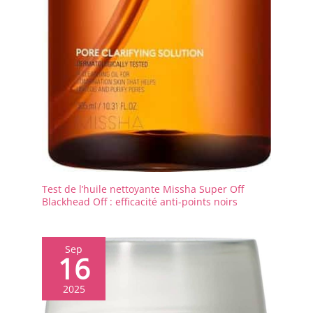
à 3 fois par semaine, 15 à
20 minutes à chaque fois. Il
peut être associé à du gel
ou à de l’huile essentielle
pour améliorer l’expérience
de soin. Pour la première
utilisation, nous
recommandons de
commencer par un niveau
d’intensité bas et de vous
adapter progressivement.
De légères rayures ou
rougeurs cutanées après
utilisation sont des
réactions normales. Ce
Test de l’huile nettoyante Missha Super Off
dispositif multifonction est
Blackhead Off : efficacité anti-points noirs
adapté à l’usage
domestique, aux salons de
beauté et aux spas – un
Sep
cadeau soigné pour amis,
16
famille ou soi-même, avec
un bon service client
24h/24.
2025