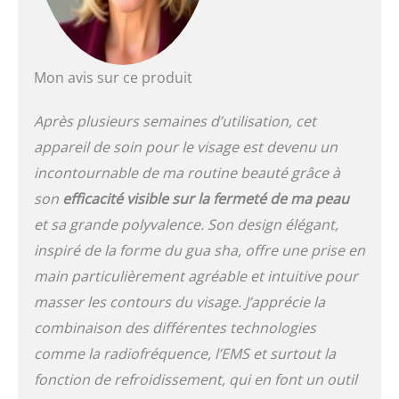
obtenez de nombreuses
possibilités de soins
quotidiens de la peau –
dans le confort de votre
Mon avis sur ce produit
propre maison.
Technologie EMS pour
Après plusieurs semaines d’utilisation, cet
des soins du visage
relaxants : les impulsions
appareil de soin pour le visage est devenu un
micro-courants de 90 kHz
incontournable de ma routine beauté grâce à
offrent une stimulation
son
efficacité visible sur la fermeté de ma peau
douce qui favorise le
bien-être et complète
et sa grande polyvalence. Son design élégant,
harmonieusement les
inspiré de la forme du gua sha, offre une prise en
soins du visage pour une
main particulièrement agréable et intuitive pour
sensation de fraîcheur
sur la peau. Massage
masser les contours du visage. J’apprécie la
Gua Sha et soin de la
combinaison des différentes technologies
température : le design
ergonomique Gua Sha
comme la radiofréquence, l’EMS et surtout la
est complété par une
fonction de refroidissement, qui en font un outil
fonction de chaleur et de