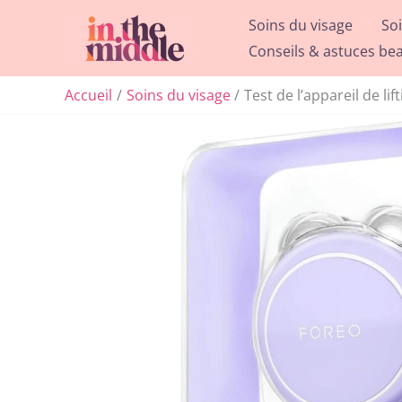
Aller
Soins du visage
So
au
Conseils & astuces be
contenu
Accueil
Soins du visage
Test de l’appareil de lif