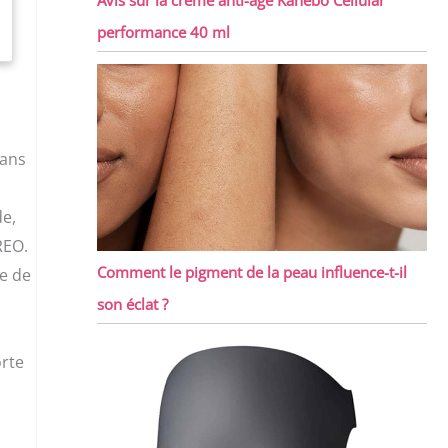
performance 40 ml
dans
de,
REO.
Comment le pigment de la peau influence-t-il
te de
,
son éclat ?
orte