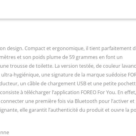
ion des soins et une peau visiblement plus jeune SYSTÈME ANTI-
ure la résistance de la peau à l'électricité, en ajustant
l'intensité des micro-courants pour maintenir une pour une
confort maximum 3 INTENSITÉS DE MICRO-COURANTS Une
ure avec un appareil visage anti ride lifting, plus efficace que
 un soin personnalisé et de qualité supérieure
 son design. Compact et ergonomique, il tient parfaitement 
limètres et son poids plume de 59 grammes en font un
ne trousse de toilette. La version testée, de couleur lavan
e ultra-hygiénique, une signature de la marque suédoise FO
onducteur, un câble de chargement USB et une petite pochet
consiste à télécharger l’application FOREO For You. En effet
 le connecter une première fois via Bluetooth pour l’activer et
nante, elle garantit l’authenticité du produit et ouvre la p
ienne