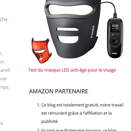
che.
t,
on.
areil
Test du masque LED anti-âge pour le visage
ncer
emps
es