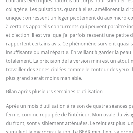
courants électriques naturels du corps pour stimuler les 
collagène. Les pulsations, quant à elles, améliorent la cir
unique : on ressent un léger picotement dû aux micro-co
à certains appareils concurrents qui peuvent paraître i
et d’action. Il est vrai que j’ai parfois ressenti une peti
rapportent certains avis. Ce phénomène survient quasi 
insuffisante ou mal répartie. En veillant à garder la pea
totalement. La précision de la version mini est un atout
travailler des zones ciblées comme le contour des yeux, l
plus grand serait moins maniable.
Bilan après plusieurs semaines d’utilisation
Après un mois d’utilisation à raison de quatre séances pa
ferme, comme repulpée de l’intérieur. Mon ovale du vis
du front, sont visiblement atténuées. Le teint est plus l
stimulent la microcirculation. Le BEAR mini tient sa promes