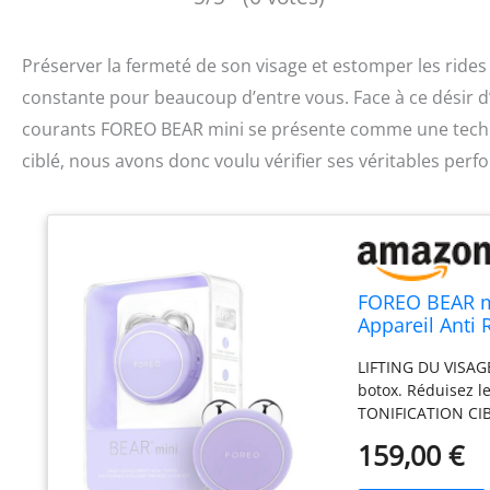
Préserver la fermeté de son visage et estomper les ride
constante pour beaucoup d’entre vous. Face à ce désir d’u
courants FOREO BEAR mini se présente comme une technolog
ciblé, nous avons donc voulu vérifier ses véritables per
FOREO BEAR min
Appareil Anti R
Appareil Mass
LIFTING DU VISAGE 
botox. Réduisez l
TONIFICATION CIBL
avec 2 sphères mi
159,00 €
redéfinissant la 
le visage lissent 