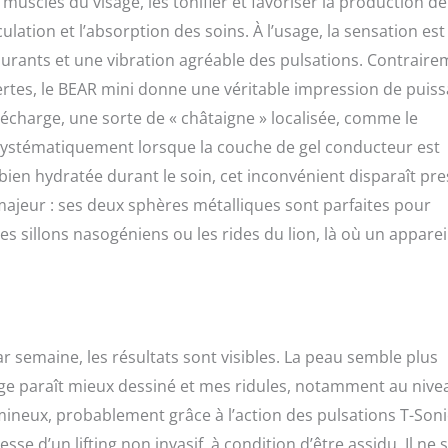
muscles du visage, les tonifier et favoriser la production de
culation et l’absorption des soins. À l’usage, la sensation est
urants et une vibration agréable des pulsations. Contraire
nertes, le BEAR mini donne une véritable impression de puis
te décharge, une sorte de « châtaigne » localisée, comme le
systématiquement lorsque la couche de gel conducteur est
u bien hydratée durant le soin, cet inconvénient disparaît pr
 majeur : ses deux sphères métalliques sont parfaites pour
es sillons nasogéniens ou les rides du lion, là où un apparei
r semaine, les résultats sont visibles. La peau semble plus
age paraît mieux dessiné et mes ridules, notamment au nive
umineux, probablement grâce à l’action des pulsations T-Soni
se d’un lifting non invasif, à condition d’être assidu. Il ne s