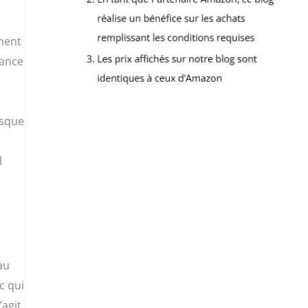
ment
sance
esque
l
au
c qui
’agit