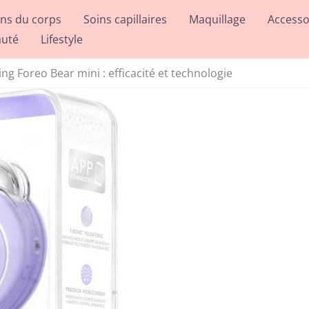
ins du corps
Soins capillaires
Maquillage
Accesso
auté
Lifestyle
ting Foreo Bear mini : efficacité et technologie