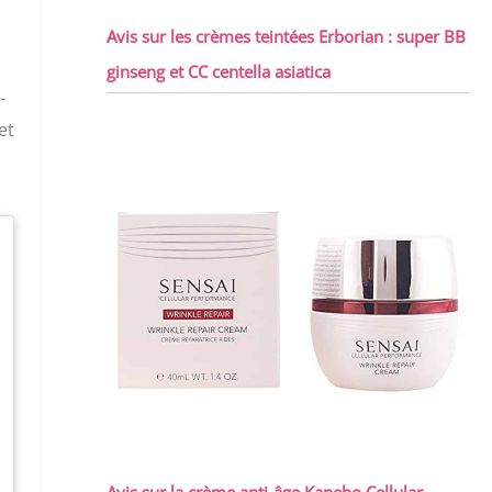
Avis sur les crèmes teintées Erborian : super BB
ginseng et CC centella asiatica
-
et
Avis sur la crème anti-âge Kanebo Cellular