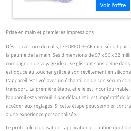
meilleure absorpt
CHOC Scanne et mes
automatiquement 
sécurité et un 
expérience sur mes
Prise en main et premières impressions
toute crème, pour
Dès l’ouverture du colis, le FOREO BEAR mini séduit par
la paume de la main. Ses dimensions de 57 x 56 x 32 mil
compagnon de voyage idéal, se glissant sans peine dans u
est douce au toucher grâce à son revêtement en silicon
L’appareil est livré avec un échantillon de son sérum c
transport. La première étape, et elle est incontournable, 
l’appareil est verrouillé par défaut et il est impératif de
accéder aux réglages. Si cette étape peut sembler contraig
à une expérience personnalisée.
Le protocole d’utilisation : application et routine quotid