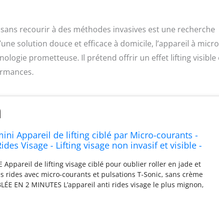
s sans recourir à des méthodes invasives est une recherche
ne solution douce et efficace à domicile, l’appareil à micro
ie prometteuse. Il prétend offrir un effet lifting visible 
formances.
i Appareil de lifting ciblé par Micro-courants -
ides Visage - Lifting visage non invasif et visible -
age Visage - Lavander
Appareil de lifting visage ciblé pour oublier roller en jade et
es rides avec micro-courants et pulsations T-Sonic, sans crème
ÉE EN 2 MINUTES L’appareil anti rides visage le plus mignon,
cro-courants pour massage visage, liftant les zones relâchées et
mâchoire PULSATIONS T-SONIC Les appareils de tonification pour
les rides, relaxent les muscles et boostent le flux sanguin pour une