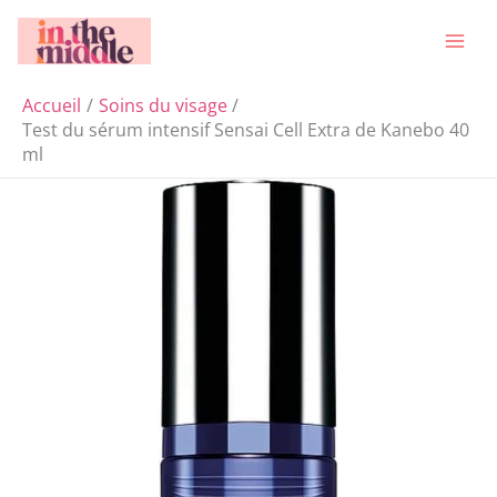
Aller
Rechercher
au
contenu
Accueil
Soins du visage
Test du sérum intensif Sensai Cell Extra de Kanebo 40
ml