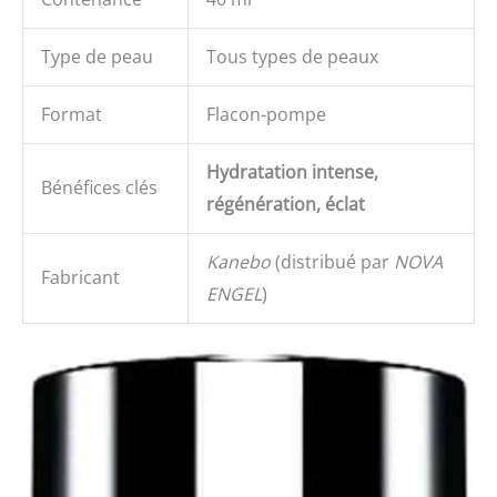
Type de peau
Tous types de peaux
Format
Flacon-pompe
Hydratation intense,
Bénéfices clés
régénération, éclat
Kanebo
(distribué par
NOVA
Fabricant
ENGEL
)