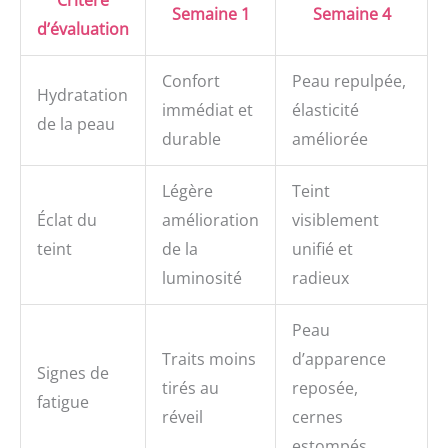
Critère
Semaine 1
Semaine 4
d’évaluation
Confort
Peau repulpée,
Hydratation
immédiat et
élasticité
de la peau
durable
améliorée
Légère
Teint
Éclat du
amélioration
visiblement
teint
de la
unifié et
luminosité
radieux
Peau
Traits moins
d’apparence
Signes de
tirés au
reposée,
fatigue
réveil
cernes
estompés