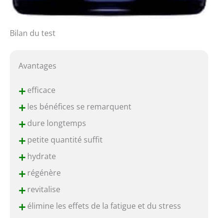
Bilan du test
Avantages
+
efficace
+
les bénéfices se remarquent
+
dure longtemps
+
petite quantité suffit
+
hydrate
+
régénère
+
revitalise
+
élimine les effets de la fatigue et du stress