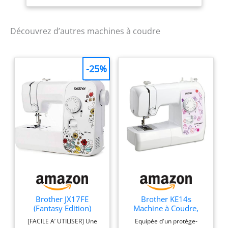
Découvrez d’autres machines à coudre
-25%
Brother JX17FE
Brother KE14s
(Fantasy Edition)
Machine à Coudre,
Machine à Coudre
Acier Inoxydable,
[FACILE A’ UTILISER] Une
Equipée d'un protège-
électrique pour
Blanc/Rose, 40 x 15 x