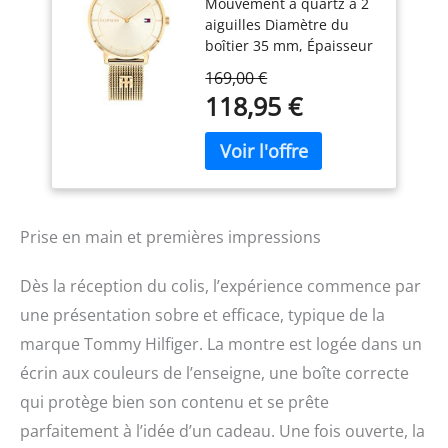
Mouvement à quartz à 2
Femme avec
aiguilles Diamètre du
Bracelet Milanais en
boîtier 35 mm, Épaisseur
Acier Inoxydable de
du boîtier 6,2mm Cadran
Couleur Dorée -
169,00 €
Sunray colors
1782286
118,95 €
champagne clair Bracelet
en acier inoxydable avec
placage ionique (IP) or
jaune Résistance à l'eau
3 ATM Les éclaboussures
d'eau ou la pluie ne leur
causeront aucun
Prise en main et premières impressions
dommage tant que le
boîtier, la couronne et la
Dès la réception du colis, l’expérience commence par
glace restent intacts.
une présentation sobre et efficace, typique de la
marque Tommy Hilfiger. La montre est logée dans un
écrin aux couleurs de l’enseigne, une boîte correcte
qui protège bien son contenu et se prête
parfaitement à l’idée d’un cadeau. Une fois ouverte, la