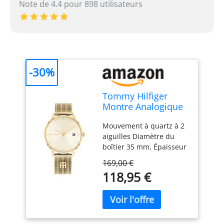
Note de 4.4 pour 898 utilisateurs
-30%
Tommy Hilfiger
Montre Analogique
à Quartz pour
Mouvement à quartz à 2
Femme avec
aiguilles Diamètre du
Bracelet Milanais en
boîtier 35 mm, Épaisseur
Acier Inoxydable de
du boîtier 6,2mm Cadran
Couleur Dorée -
169,00 €
Sunray colors
1782286
118,95 €
champagne clair Bracelet
en acier inoxydable avec
placage ionique (IP) or
jaune Résistance à l'eau
3 ATM Les éclaboussures