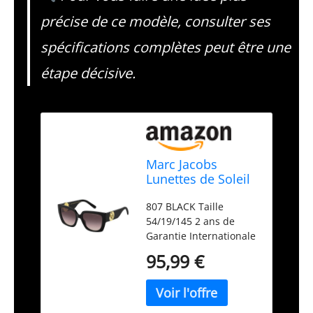
précise de ce modèle, consulter ses
spécifications complètes peut être une
étape décisive.
Marc Jacobs
Lunettes de Soleil
MARC 687/S 807
807 BLACK Taille
BLACK 54/19/145
54/19/145 2 ans de
Femme
Garantie Internationale
95,99 €