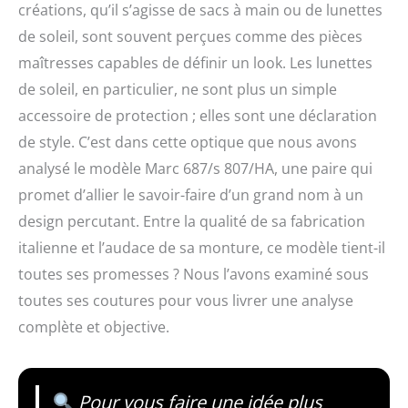
créations, qu’il s’agisse de sacs à main ou de lunettes
de soleil, sont souvent perçues comme des pièces
maîtresses capables de définir un look. Les lunettes
de soleil, en particulier, ne sont plus un simple
accessoire de protection ; elles sont une déclaration
de style. C’est dans cette optique que nous avons
analysé le modèle Marc 687/s 807/HA, une paire qui
promet d’allier le savoir-faire d’un grand nom à un
design percutant. Entre la qualité de sa fabrication
italienne et l’audace de sa monture, ce modèle tient-il
toutes ses promesses ? Nous l’avons examiné sous
toutes ses coutures pour vous livrer une analyse
complète et objective.
Pour vous faire une idée plus