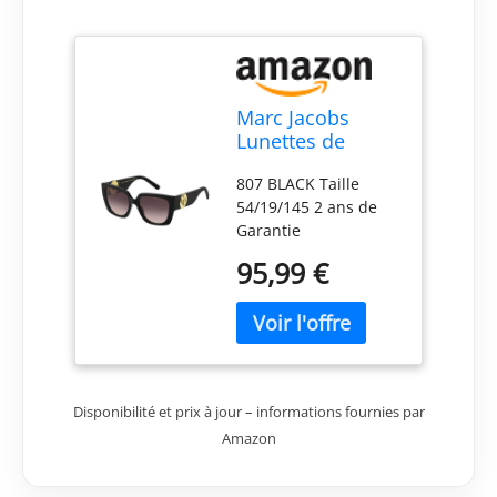
Marc Jacobs
Lunettes de
Soleil MARC
807 BLACK Taille
687/S 807 BLACK
54/19/145 2 ans de
54/19/145
Garantie
Femme
Internationale
95,99 €
Disponibilité et prix à jour – informations fournies par
Amazon