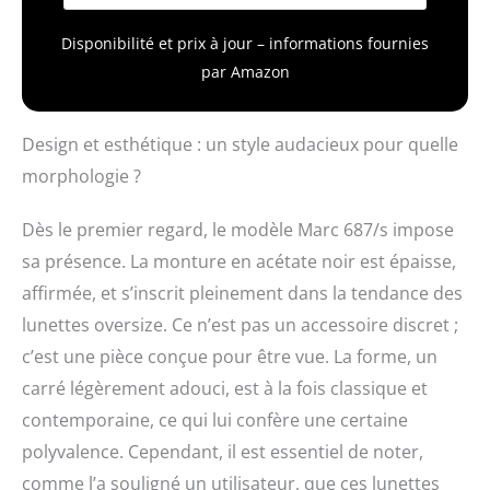
Disponibilité et prix à jour – informations fournies
par Amazon
Design et esthétique : un style audacieux pour quelle
morphologie ?
Dès le premier regard, le modèle Marc 687/s impose
sa présence. La monture en acétate noir est épaisse,
affirmée, et s’inscrit pleinement dans la tendance des
lunettes oversize. Ce n’est pas un accessoire discret ;
c’est une pièce conçue pour être vue. La forme, un
carré légèrement adouci, est à la fois classique et
contemporaine, ce qui lui confère une certaine
polyvalence. Cependant, il est essentiel de noter,
comme l’a souligné un utilisateur, que ces lunettes