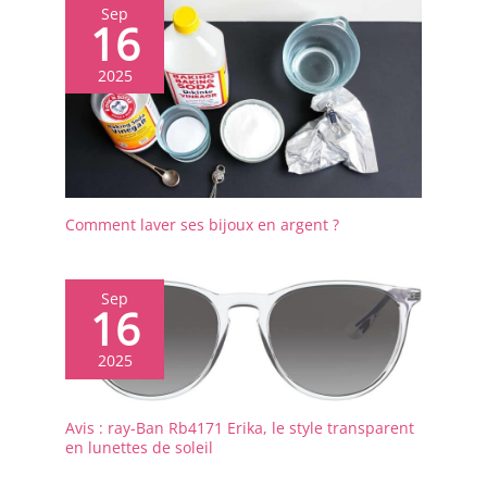
lunettes vous apporteront
Sep
des sensations différentes !
16
SERVICE CLIENT DE
CONFIANCE ► Après avoir
2025
reçu les lunettes de soleil
LINVO, si vous rencontrez
des problèmes avec vos
produits, notre équipe de
service client amicale est
toujours disponible pour
vous aider.
Comment laver ses bijoux en argent ?
Sep
16
2025
Avis : ray-Ban Rb4171 Erika, le style transparent
en lunettes de soleil