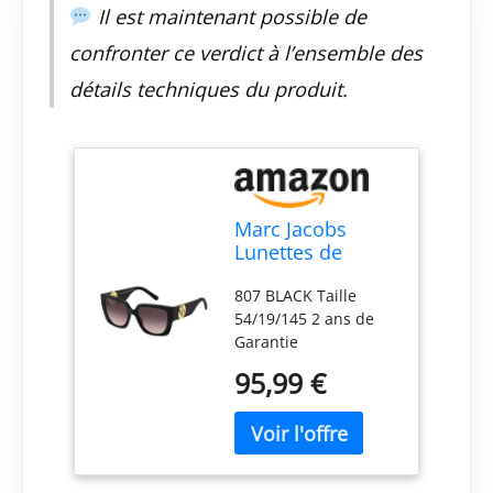
Il est maintenant possible de
confronter ce verdict à l’ensemble des
détails techniques du produit.
Marc Jacobs
Lunettes de
Soleil MARC
807 BLACK Taille
687/S 807 BLACK
54/19/145 2 ans de
54/19/145
Garantie
Femme
Internationale
95,99 €