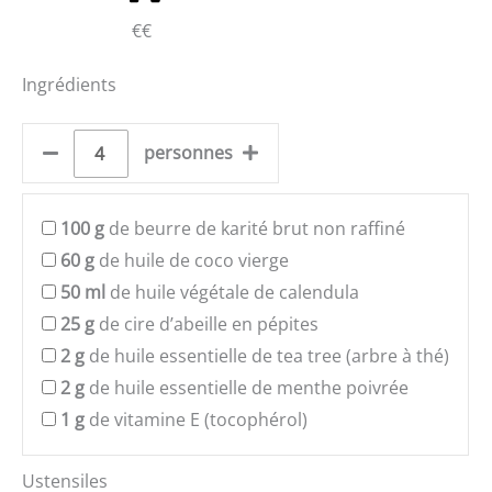
€€
Ingrédients
personnes
100
g
de beurre de karité brut non raffiné
60
g
de huile de coco vierge
50
ml
de huile végétale de calendula
25
g
de cire d’abeille en pépites
2
g
de huile essentielle de tea tree (arbre à thé)
2
g
de huile essentielle de menthe poivrée
1
g
de vitamine E (tocophérol)
Ustensiles