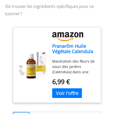
Où trouver les ingrédients spécifiques pour ce
tutoriel ?
Pranarôm Huile
Végétale Calendula
Bio 50 ml
Macération des fleurs de
souci des jardins
(Calendula) dans une
huile neutre - 100%
6,99 €
naturelle Le plus doux
des Macért huileux, aux
vertus anti-
inflammatoires,
antiallergiques et
antiprurigineuses