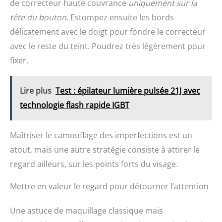
de correcteur haute couvrance
uniquement sur la
crème solaire, le liquide,
bouffée de maquillage est
etc. L'éponge de fond de
livrée avec 1 sangle pour
tête du bouton
. Estompez ensuite les bords
teint ne prend pas de place
que vous puissiez bien
et est légère et facile à
tenir, et plus facile à utiliser
délicatement avec le doigt pour fondre le correcteur
transporter, vous
l'applicateur de poudre, la
avec le reste du teint. Poudrez très légèrement pour
permettant d'optimiser
forme triangulaire rend le
votre maquillage à tout
maquillage
fixer.
moment et en tout lieu.
Lire plus
Test : épilateur lumière pulsée 21J avec
technologie flash rapide IGBT
Maîtriser le camouflage des imperfections est un
atout, mais une autre stratégie consiste à attirer le
regard ailleurs, sur les points forts du visage.
Mettre en valeur le regard pour détourner l’attention
Une astuce de maquillage classique mais