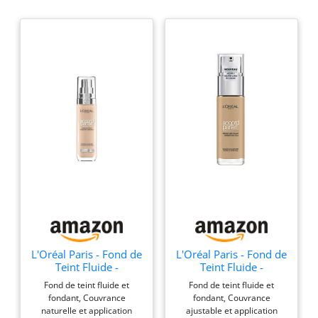
L'Oréal Paris - Fond de
L'Oréal Paris - Fond de
Teint Fluide -
Teint Fluide -
Hydratation 24H -
Hydratation 24H -
Fond de teint fluide et
Fond de teint fluide et
Formule à l'Acide
Formule à l'Acide
fondant, Couvrance
fondant, Couvrance
Hyaluronique - Tous
Hyaluronique - Tous
naturelle et application
ajustable et application
les Types de Peaux -
les Types de Peaux -