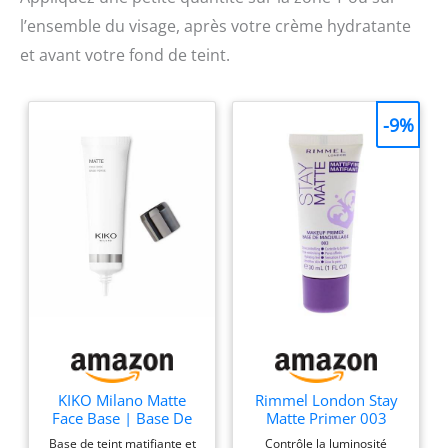
l’ensemble du visage, après votre crème hydratante
et avant votre fond de teint.
-9%
KIKO Milano Matte
Rimmel London Stay
Face Base | Base De
Matte Primer 003
Teint Matifiante Et
Transparent 30 ml
Base de teint matifiante et
Contrôle la luminosité