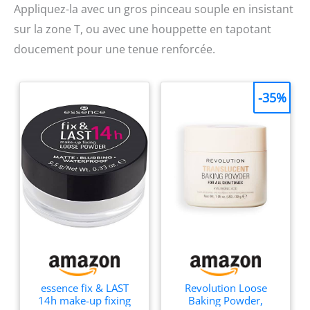
Appliquez-la avec un gros pinceau souple en insistant
sur la zone T, ou avec une houppette en tapotant
doucement pour une tenue renforcée.
-35%
essence fix & LAST
Revolution Loose
14h make-up fixing
Baking Powder,