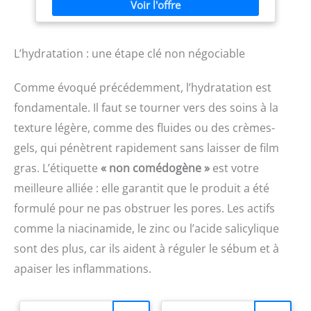
essentiels, revitalise, apaise et protège la peau
d'irritation ni d'effet
FORMULE EFFET PEELING VISAGE : Ce gel visage
desséchant. Testé sous
nettoyant associe des ingrédients effet peeling et un
contrôle dermatologique.
agent apaisant; Élimine l’excès de sébum et les
NETTOYANT VISAGE ET
L’hydratation : une étape clé non négociable
impuretés pour une peau plus fraîche et confortable
CORPS : s'applique sur le
APPLICATION : Matin et soir, faire mousser le soin acné
visage, le dos, la poitrine et
sur visage humide et ensuite rincer; Eviter la zone des
les épaules. Disponible en
Comme évoqué précédemment, l’hydratation est
yeux; Gel nettoyant visage 400 ml EXPERTISE
236 ml et 473 ml grand
DERMATOLOGIQUE : Vichy est une marque reconnue en
format. Convient aux
fondamentale. Il faut se tourner vers des soins à la
dermocosmétique qui allie science, expertise et
adolescents et adultes.
texture légère, comme des fluides ou des crèmes-
sensorialité pour offrir des soins efficaces; Ce gel visage
Adapté à toute la famille.
nettoyant purifie la peau
Sans parfum.
gels, qui pénètrent rapidement sans laisser de film
gras. L’étiquette
« non comédogène »
est votre
meilleure alliée : elle garantit que le produit a été
formulé pour ne pas obstruer les pores. Les actifs
comme la niacinamide, le zinc ou l’acide salicylique
sont des plus, car ils aident à réguler le sébum et à
apaiser les inflammations.