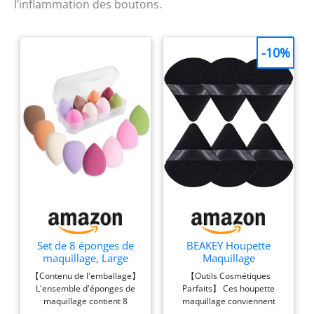
l’inflammation des boutons.
-10%
Set de 8 éponges de
BEAKEY Houpette
maquillage, Large
Maquillage
Make-up Egg Colourful
Triangle,Lot de 6
【Contenu de l'emballage】
【Outils Cosmétiques
Powder Puff Make-up
Houppettes
L'ensemble d'éponges de
Parfaits】 Ces houpette
Sponge Washable
Noires,Poudre Libre
maquillage contient 8
maquillage conviennent
Sponge Replacement
couleurs différentes
parfaitement à différentes