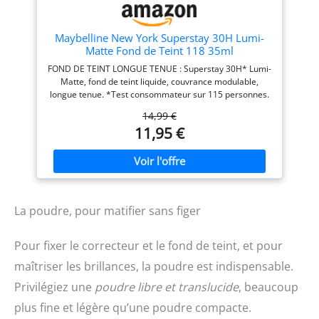
Paris Accord Parfait, Teinte
accordé aux tonalités de la
: Beige Rosé (3.R),
peau, Texture non grasse,
Contenance : 30 ml
Non comédogène, Testé
Maybelline New York Superstay 30H Lumi-
sous contrôle
Matte Fond de Teint 118 35ml
dermatologique Contenu :
FOND DE TEINT LONGUE TENUE : Superstay 30H* Lumi-
1x Fond de teint fondant
Matte, fond de teint liquide, couvrance modulable,
unifiant L'Oréal Paris
longue tenue. *Test consommateur sur 115 personnes.
Accord Parfait, Teinte :
TEXTURE AÉRIENNE : Confortable sur la peau, léger
Beige Doré (3.D),
14,99 €
comme l'air pour un fini mat lumineux. 93%** le
Contenance : 30 ml
11,95 €
trouvent léger sur la peau. **Test consommateur sur
120 personnes. FORMULE ENRICHIE EN ACIDES AMINÉS
: Formule vegan. Non comédogène. Testé
dermatologiquement. Convient à tous les types de peau,
même aux peaux sensibles. RÉSULTATS : Sa formule
lumi matte matifie le teint tout en gardant un aspect
La poudre, pour matifier sans figer
lumineux : pas d'effet plâtre ni teint terne. ULTRA-
RÉSISTANT : résiste à la chaleur, transpiration, eau et
sans transfert. APPLICATION : Secouer avant utilisation.
Pour fixer le correcteur et le fond de teint, et pour
1. Appliquer 1 à 2 pompes sur une peau propre et
hydratée 2. Estomper à l'aide d'un pinceau à fond de
maîtriser les brillances, la poudre est indispensable.
teint, des doigts ou d'une éponge pour unifier le teint.
Privilégiez une
poudre libre et translucide
, beaucoup
plus fine et légère qu’une poudre compacte.