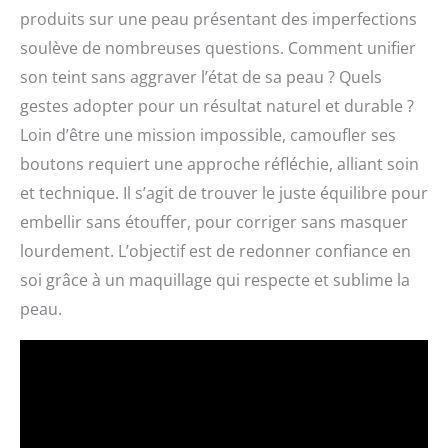
produits sur une peau présentant des imperfections
soulève de nombreuses questions. Comment unifier
son teint sans aggraver l’état de sa peau ? Quels
gestes adopter pour un résultat naturel et durable ?
Loin d’être une mission impossible, camoufler ses
boutons requiert une approche réfléchie, alliant soin
et technique. Il s’agit de trouver le juste équilibre pour
embellir sans étouffer, pour corriger sans masquer
lourdement. L’objectif est de redonner confiance en
soi grâce à un maquillage qui respecte et sublime la
peau.