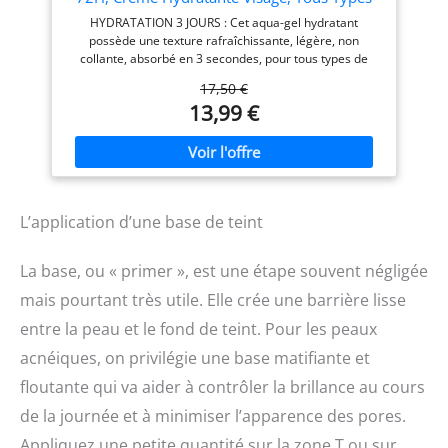
Testée sous contrôle
tolérance, hypoallergénique
de Peaux Même Mixtes et Sensibles, A Base
HYDRATATION 3 JOURS : Cet aqua-gel hydratant
dermatologique, cette
et sans parfum respecte
d'Acide Hyaluronique, Niacinamide et
possède une texture rafraîchissante, légère, non
crème visage SPF 30 à base
une charte stricte pour
Céramides, Texture Fluide et Légère
collante, absorbé en 3 secondes, pour tous types de
d'acide hyaluronique est
garantir une haute
peau, y compris les peaux mixtes et sensibles FORMULE
hypoallergénique et non
tolérance cutanée
17,50 €
COMPLETE : Enrichi en céramides, niacinamide et acide
comédogène, pour une
13,99 €
hyaluronique, cet aqua-gel, naturellement bleu, restaure
haute efficacité hydratante
la barrière cutanée, protège des agressions extérieures,
repulpe et apaise PEAU REPULPEE ET CONFORTABLE :
Cette crème hydratante visage procure 3 jours
d'hydratation, laissant la peau équilibrée, souple, lisse et
visiblement repulpée dès la première semaine
L’application d’une base de teint
APPLICATION QUOTIDIENNE SIMPLE : Appliquer l'aqua-
gel matin et soir sur peau propre, sur le visage et le cou;
Sans parfum, cette crème hydratante visage est non
La base, ou « primer », est une étape souvent négligée
comédogène EXPERTISE CERAVE : Testée
dermatologiquement, cette crème hydratante visage
mais pourtant très utile. Elle crée une barrière lisse
CeraVe est adaptée à tous types de peaux, même
entre la peau et le fond de teint. Pour les peaux
sensibles; Cet aqua-gel protège et restaure la barrière
cutanée
acnéiques, on privilégie une base matifiante et
floutante qui va aider à contrôler la brillance au cours
de la journée et à minimiser l’apparence des pores.
Appliquez une petite quantité sur la zone T ou sur