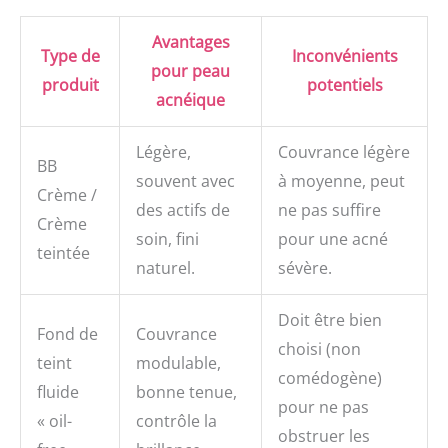
sur tout le visage. Plusieurs utilisations et plusieurs
façons d'appliquer. Choisissez ce qui fonctionne le
Avantages
mieux pour vous! STAY WILD: Nous sommes le
Type de
Inconvénients
partenaire de confiance des amateurs de maquillage de
pour peau
produit
potentiels
tout âge, de toute ethnie et de tout statut économique.
acnéique
Peu importe qui tu es ou où tu te trouves dans ta vie, la
large gamme de produits cosmétiques Wet n Wild aura
toujours un produit qui te convient
Légère,
Couvrance légère
BB
souvent avec
à moyenne, peut
Crème /
des actifs de
ne pas suffire
Crème
soin, fini
pour une acné
teintée
naturel.
sévère.
Doit être bien
Fond de
Couvrance
choisi (non
teint
modulable,
comédogène)
fluide
bonne tenue,
pour ne pas
« oil-
contrôle la
obstruer les