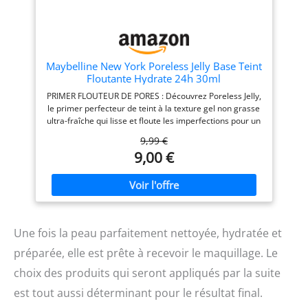
Maybelline New York Poreless Jelly Base Teint
Floutante Hydrate 24h 30ml
PRIMER FLOUTEUR DE PORES : Découvrez Poreless Jelly,
le primer perfecteur de teint à la texture gel non grasse
ultra-fraîche qui lisse et floute les imperfections pour un
maquillage qui tient toute la journée HYDRATE
9,99 €
PENDANT 24H : Testée sous contrôle dermatologique,
9,00 €
cette base de maquillage floute les pores et lisse le teint
sans pelucher et sans laisser de traces blanches, Elle
prolonge la tenue du maquillage tout en offrant 24
heures* d'hydratation TECHNOLOGIE EXCLUSIVE
WATER JELLY : Formulé sans silicone, avec 2% de
niacinamide, ce primer est doté de la technologie Water
Une fois la peau parfaitement nettoyée, hydratée et
Jelly qui laisse une sensation de légèreté et de fraîcheur,
pour un effet flou instantané CONSEILS D'APPLICATION :
préparée, elle est prête à recevoir le maquillage. Le
Appuyez sur la pompe pour appliquer une quantité
généreuse sur les doigts, Appliquez uniformément sur
choix des produits qui seront appliqués par la suite
tout le visage, Laissez sécher quelques secondes avant
est tout aussi déterminant pour le résultat final.
d'appliquer le maquillage, ou portez le primer seul
L'AUDACE NEW-YORKAISE : Née dans l'effervescence de