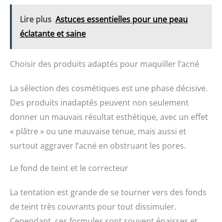
la ville qui ne dort jamais, Maybelline New York offre un
maquillage tendance et ultra-performant pour tous les
Lire plus
Astuces essentielles pour une peau
looks, tous les styles, toutes les carnations
éclatante et saine
Choisir des produits adaptés pour maquiller l’acné
La sélection des cosmétiques est une phase décisive.
Des produits inadaptés peuvent non seulement
donner un mauvais résultat esthétique, avec un effet
« plâtre » ou une mauvaise tenue, mais aussi et
surtout aggraver l’acné en obstruant les pores.
Le fond de teint et le correcteur
La tentation est grande de se tourner vers des fonds
de teint très couvrants pour tout dissimuler.
Cependant, ces formules sont souvent épaisses et