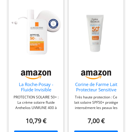
La Roche-Posay -
Corine de Farme Lait
Fluide Invisible
Protecteur Sensitive
Anthelios UVMUNE
SPF50+ Peaux
PROTECTION SOLAIRE 50+ :
Très haute protection : Ce
400 - Texture Fluide
Sensibles 50ml
La crème solaire fluide
lait solaire SPF50+ protège
Ultra Légére Sans
Anthelios UVMUNE 400 à
intensément les peaux les
Parfum - Soin Pour Le
l'eau thermale de La Roche-
plus sensibles. Résiste à
Visage Protection 50+
Posay est un soin pour le
l'eau : Une formule qui
10,79 €
7,00 €
Haute Efficacité -
visage offrant une
résiste à l'eau pour une
Produit solaire SPF50
protection solaire 50+
protection durable à la
Pour tous types de