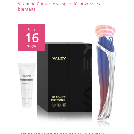
Vitamine C pour le visage : découvrez les
bienfaits
Sep
16
2025