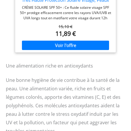
pour son expertise en soins
Normales à Grasses, Matifiant 12H, Sans
CRÈME SOLAIRE SPF 50+ : Ce fluide solaire visage SPF
dermatologiques, propose
Traces Blanches, Base Maquillage,
50+ protège efficacement contre les rayons UVA/UVB et
cette crème solaire 50+
Niacinamide et Vitamine E
UVA longs tout en matifiant votre visage durant 12h
fluide, formulée pour une
FORMULE RICHE : Cette crème solaire SPF 50+ visage
haute tolérance et testée
15,10 €
associe 3 céramides, niacinamide et technologie MVE;
dermatologiquement.
11,89 €
L'écran solaire offre une hydratation continue, renforce
la barrière cutanée et apaise la peau TOUCHER SEC ET
MATIFIANT : Ce fluide solaire visage SPF 50+ offre un fini
éclatant sans résidus, une texture non grasse, invisible
sur toutes les carnations et un effet matifiant pendant
12h UTILISATION ET FORMAT PRATIQUE : Appliquer
Une alimentation riche en antioxydants
l'écran solaire généreusement sur le visage et le cou
avant l’exposition, renouveler souvent; ce SPF 50+
visage est adapté à un usage quotidien EXPERTISE
Une bonne hygiène de vie contribue à la santé de la
CERAVE : Testée sous contrôle dermatologique, cette
protection solaire CeraVe est adapté à tous types de
peau. Une alimentation variée, riche en fruits et
peaux, même sensibles. Cette crème solaire protège et
légumes colorés, apporte des vitamines (C, E) et des
restaure la barrière cutanée
polyphénols. Ces molécules antioxydantes aident la
peau à lutter contre le stress oxydatif induit par les
UV et la pollution, un facteur qui peut aggraver les
troubles pigmentaires.