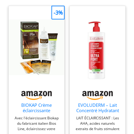
-3%
BIOKAP Crème
EVOLUDERM – Lait
éclaircissante
Concentré Hydratant
naturelle pour
Éclaircissant Ultra Fort
Avec l'éclaircissant Biokap
LAIT ÉCLAIRCISSANT : Les
cheveux 0,0 -
– 500 ml – Ingrédients
du fabricant italien Bios
AHA, acides naturels
Blondissement -
d’Origine Naturelle –
Line, éclaircissez votre
extraits de fruits stimulent
Éclaircissement doux
Végan – Fabrication