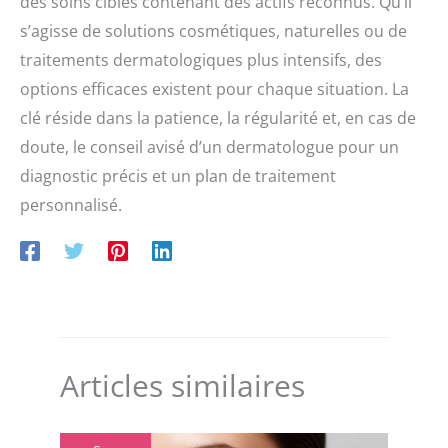
des soins ciblés contenant des actifs reconnus. Qu’il
notre sérum à la
Niacinamide avec Acide
s’agisse de solutions cosmétiques, naturelles ou de
Hyaluronique et Vitamine C
visage est le choix idéal en
traitements dermatologiques plus intensifs, des
combinaison avec la creme
options efficaces existent pour chaque situation. La
hydratante visage. Votre
peau sera plus ferme et
clé réside dans la patience, la régularité et, en cas de
vous aurez un teint frais et
doute, le conseil avisé d’un dermatologue pour un
lumineux.
É𝗤𝗨𝗔𝗟𝗜𝗧É
𝗘𝗧 𝗦É𝗖𝗨𝗥𝗜𝗧É - KREALIS
diagnostic précis et un plan de traitement
s’engage à créer des
personnalisé.
produits de qualité
impeccable, fabriqués
exclusivement dans des
laboratoires certifiés
comme garantie de
sécurité et
professionnalisme. Notre
service client est toujours
prêt à répondre à tous vos
doutes ou questions en
Articles similaires
vous offrant une garantie
satisfait ou remboursé.