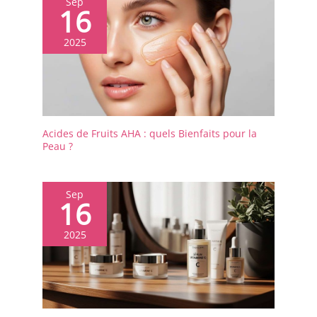
Sep
16
2025
Acides de Fruits AHA : quels Bienfaits pour la
Peau ?
Sep
16
2025