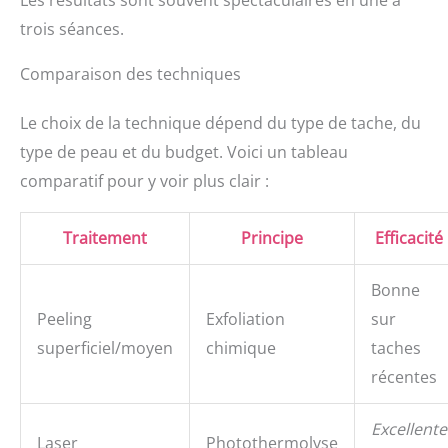
Les résultats sont souvent spectaculaires en une à
trois séances.
Comparaison des techniques
Le choix de la technique dépend du type de tache, du
type de peau et du budget. Voici un tableau
comparatif pour y voir plus clair :
Traitement
Principe
Efficacité
Bonne
Peeling
Exfoliation
sur
superficiel/moyen
chimique
taches
récentes
Excellente
Laser
Photothermolyse