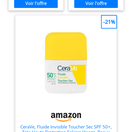
contre les UVA ultra-longs.
plage ou piscine.
peau
FORMULE EFFICACE : Cette
Fabrication française : Ce
crème solaire 50+ à la
produit est fabriqué en
texture fluide ultra-légère
France selon des normes
-21%
est enrichie en eau
de qualité strictes
thermale, Mexoryl 400,
rigoureuses. Utilisation :
Netlock et glycérine pour
Appliquez généreusement
une protection optimale 50
sur la peau avant et
optimale. INNOVATION et
pendant l'exposition au
TECHNOLOGIE : Grâce au
soleil. Format voyage : Ce
filtre Mexoryl 400, ce fluide
flacon de 50 ml se glisse
invisible offre une
facilement dans un sac
protection solaire 50
pour vos escapades
invisible. Ce produit solaire
estivales.
bloque les UVA longs pour
une protection optimale.
APPLICATION : Appliquez la
crème solaire fluide sur le
visage avant l'exposition.
Ce soin pour le visage
SPF50 disponible en tube de
50 ml, offre une protection
solaire efficace en un seul
geste. EXPERTISE SOLAIRE :
CeraVe, Fluide Invisible Toucher Sec SPF 50+,
La Roche-Posay, reconnue
Très Haute Protection Solaire Visage, Peaux