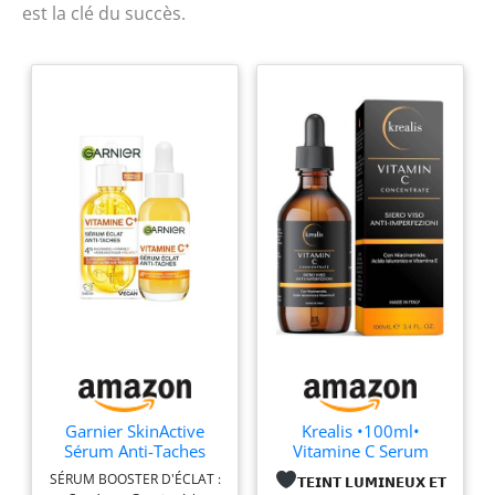
est la clé du succès.
Garnier SkinActive
Krealis •100ml•
Sérum Anti-Taches
Vitamine C Serum
Vitamine C
Visage avec Acide
SÉRUM BOOSTER D'ÉCLAT :
𝗧𝗘𝗜𝗡𝗧 𝗟𝗨𝗠𝗜𝗡𝗘𝗨𝗫 𝗘𝗧
Niacinamide Tous
Hyaluronique,