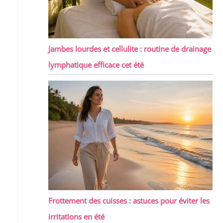
Jambes lourdes et cellulite : routine de drainage
lymphatique efficace cet été
Frottement des cuisses : astuces pour éviter les
irritations en été