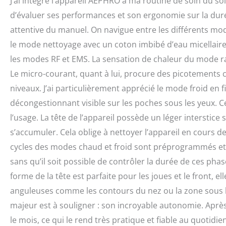
J’ai intégré l’appareil AEPHRO à ma routine de soin du so
d’évaluer ses performances et son ergonomie sur la durée.
attentive du manuel. On navigue entre les différents mo
le mode nettoyage avec un coton imbibé d’eau micellaire
les modes RF et EMS. La sensation de chaleur du mode ra
Le micro-courant, quant à lui, procure des picotements ca
niveaux. J’ai particulièrement apprécié le mode froid en 
décongestionnant visible sur les poches sous les yeux.
l’usage. La tête de l’appareil possède un léger interstic
s’accumuler. Cela oblige à nettoyer l’appareil en cours de
cycles des modes chaud et froid sont préprogrammés et as
sans qu’il soit possible de contrôler la durée de ces phas
forme de la tête est parfaite pour les joues et le front, 
anguleuses comme les contours du nez ou la zone sous le
majeur est à souligner : son incroyable autonomie. Après l
le mois, ce qui le rend très pratique et fiable au quotidien