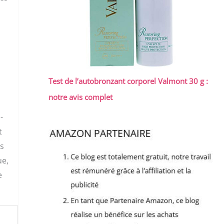
Test de l’autobronzant corporel Valmont 30 g :
notre avis complet
-
t
ns
ue,
e