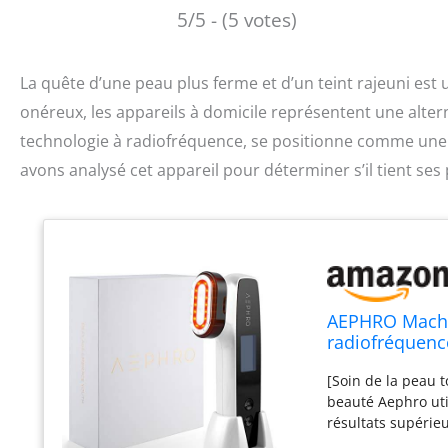
5/5 - (5 votes)
La quête d’une peau plus ferme et d’un teint rajeuni est 
onéreux, les appareils à domicile représentent une alte
technologie à radiofréquence, se positionne comme une s
avons analysé cet appareil pour déterminer s’il tient ses
AEPHRO Machin
radiofréquence
micro-courant,
[Soin de la peau 
raffermisseme
beauté Aephro uti
résultats supérieu
améliore le teint e