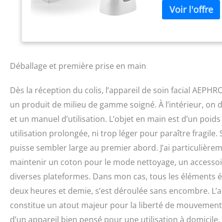
des avantages cibl
finalement le pro
Effets visibles im
circulation de la
après la première 
effets de rajeunis
Déballage et première prise en main
pores/cicatrices d
routine hebdomada
Dès la réception du colis, l’appareil de soin facial AEPH
vous permet de l'u
1. Nettoyage : le 
un produit de milieu de gamme soigné. À l’intérieur, on 
graisse accumulée
et un manuel d’utilisation. L’objet en main est d’un poids
peau revitalisée e
utilisation prolongée, ni trop léger pour paraître fragil
aide à améliorer 
gonflements, cerne
puisse sembler large au premier abord. J’ai particulièrem
fond de la peau p
maintenir un coton pour le mode nettoyage, un accessoi
peau avec une lum
fréquence radio m
diverses plateformes. Dans mon cas, tous les éléments 
l'élastine pour ob
deux heures et demie, s’est déroulée sans encombre. L’app
et ridules au fil 
constitue un atout majeur pour la liberté de mouvement d
visage instantané
du visage, réduire
d’un appareil bien pensé pour une utilisation à domicil