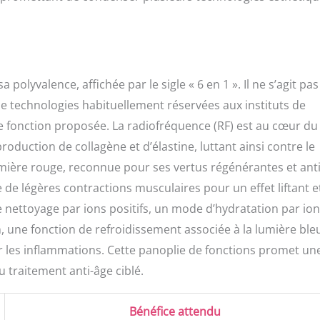
 lumière bleue. Sûr et facile à utiliser : l'outil multifonction de
est fabriqué en matériaux 100 % sûrs qui ne laissent pas la peau
èche ou blessée. Équipé d'un socle de charge, d'un adaptateur
ns. Cet appareil de soins de la peau est portable à transporter
 : veuillez charger complètement l'appareil avant utilisation et
 le manuel de l'utilisateur (français non garanti). Produit innovant
olyvalence, affichée par le sigle « 6 en 1 ». Il ne s’agit pas
ans soucis : cet outil multifonction de soins de la peau apporte
e technologies habituellement réservées aux instituts de
érience de soins de la peau à domicile avec un effet salon. Vous
aque fonction proposée. La radiofréquence (RF) est au cœur du
tion complète de soins de la peau et anti-âge à la maison avec
de temps. Nous fournissons un service client à vie très réactif
production de collagène et d’élastine, luttant ainsi contre le
ut moment et une garantie d'un an. N'hésitez pas à nous contacter
umière rouge, reconnue pour ses vertus régénérantes et anti
on. Toutes les questions sont généralement répondues dans les
 conseils utiles.
 de légères contractions musculaires pour un effet liftant e
nettoyage par ions positifs, un mode d’hydratation par io
n, une fonction de refroidissement associée à la lumière ble
er les inflammations. Cette panoplie de fonctions promet un
 traitement anti-âge ciblé.
Bénéfice attendu