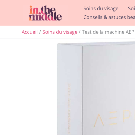
Aller
Soins du visage
So
au
Conseils & astuces be
contenu
Accueil
Soins du visage
Test de la machine AEP