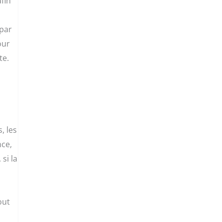
fin
 par
our
te.
, les
nce,
si la
out