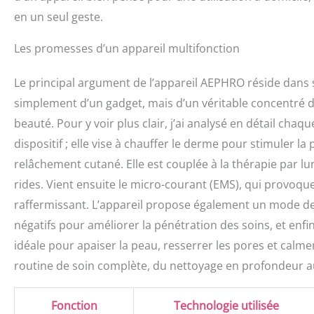
stérilisant avec la
en un seul geste.
soins de la peau 
rouge, irritée, s
Les promesses d’un appareil multifonction
externe et de coto
partout. Remarque
lire attentivement
Le principal argument de l’appareil AEPHRO réside dans sa p
2023 et garantie s
simplement d’un gadget, mais d’un véritable concentré d
une meilleure exp
beauté. Pour y voir plus clair, j’ai analysé en détail ch
recevrez une solu
moins de frais et 
dispositif ; elle vise à chauffer le derme pour stimuler la 
24h/24, 7j/7 à to
relâchement cutané. Elle est couplée à la thérapie par l
pour toute questi
12 heures avec des
rides. Vient ensuite le micro-courant (EMS), qui provoque
raffermissant. L’appareil propose également un mode de 
négatifs pour améliorer la pénétration des soins, et enfi
idéale pour apaiser la peau, resserrer les pores et calm
routine de soin complète, du nettoyage en profondeur au
Fonction
Technologie utilisée