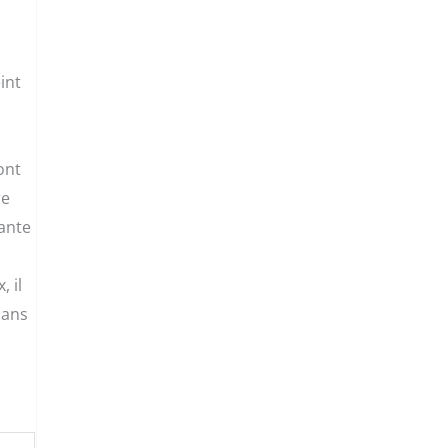
int
ont
re
sante
, il
dans