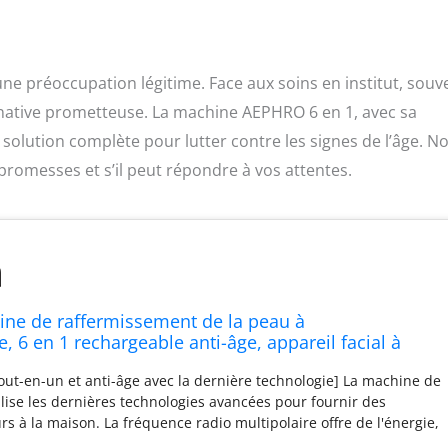
une préoccupation légitime. Face aux soins en institut, souv
rnative prometteuse. La machine AEPHRO 6 en 1, avec sa
olution complète pour lutter contre les signes de l’âge. N
 promesses et s’il peut répondre à vos attentes.
e de raffermissement de la peau à
, 6 en 1 rechargeable anti-âge, appareil facial à
 lumière rouge, retrait des rides, rajeunissement,
tout-en-un et anti-âge avec la dernière technologie] La machine de
nt de la
lise les dernières technologies avancées pour fournir des
rs à la maison. La fréquence radio multipolaire offre de l'énergie,
t la fermeté de la peau, réduit les rides, raffermit la peau, offre