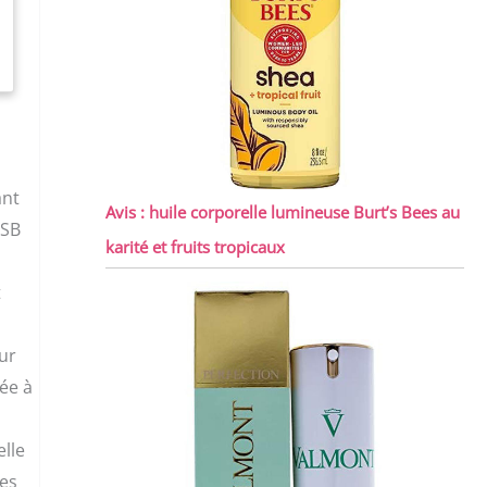
ant
Avis : huile corporelle lumineuse Burt’s Bees au
USB
karité et fruits tropicaux
t
ur
ée à
elle
ues