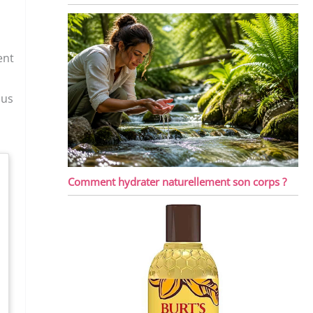
ent
ous
Comment hydrater naturellement son corps ?