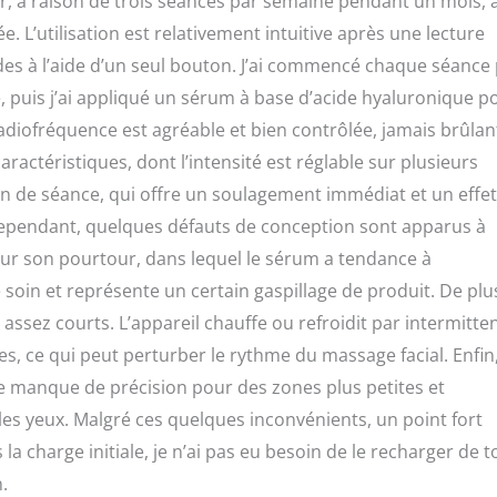
ir, à raison de trois séances par semaine pendant un mois, a
 L’utilisation est relativement intuitive après une lecture
des à l’aide d’un seul bouton. J’ai commencé chaque séance
, puis j’ai appliqué un sérum à base d’acide hyaluronique p
diofréquence est agréable et bien contrôlée, jamais brûlan
ractéristiques, dont l’intensité est réglable sur plusieurs
fin de séance, qui offre un soulagement immédiat et un effet
 Cependant, quelques défauts de conception sont apparus à
e sur son pourtour, dans lequel le sérum a tendance à
 soin et représente un certain gaspillage de produit. De plus
sez courts. L’appareil chauffe ou refroidit par intermitte
es, ce qui peut perturber le rythme du massage facial. Enfin, 
elle manque de précision pour des zones plus petites et
s yeux. Malgré ces quelques inconvénients, un point fort
a charge initiale, je n’ai pas eu besoin de le recharger de t
.