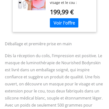
visage et le cou :
de la Peau du
Fabriqué à partir de
Visage - 7 Couleurs
199,99 €
silicone souple et léger
Rouge et Bleu -
de qualité médicale,
Rajeunissement,
notre appareil
Produit Anti-âge
luminothérapie
pour les Rides.
révolutionnera vos
routines de beauté.
Équipé de 684 LED sur
Déballage et première prise en main
228 ampoules, notre
masque visage et cou
Dès la réception du colis, l’impression est positive. Le
offre 7 modes de lumière
masque de luminothérapie de Nourished Bodynskin
pour aider à raffermir la
peau, améliorer sa
est livré dans un emballage soigné, qui inspire
texture et s’adapter à
confiance et suggère un produit de qualité. Une fois
tous les types de peau.
ouvert, on découvre un masque pour le visage et une
Pas d'inconfort autour
des yeux ou du nez. Nous
extension pour le cou, tous deux fabriqués dans un
avons développé le
silicone médical blanc, souple et étonnamment léger.
masque de thérapie par
la lumière bleue et rouge
Avec un poids de seulement 500 grammes pour