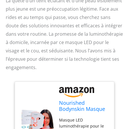
La quête d’un teint éclatant et d’une peau visiblement
plus jeune est une préoccupation légitime. Face aux
rides et au temps qui passe, vous cherchez sans
doute des solutions innovantes et efficaces à intégrer
dans votre routine. La promesse de la luminothérapie
à domicile, incarnée par ce masque LED pour le
visage et le cou, est séduisante. Nous l’avons mis à
l’épreuve pour déterminer si la technologie tient ses
engagements.
Nourished
Bodynskin Masque
Visage et Cou de
Masque LED
Luminothérapie LED
luminothérapie pour le
- Appareil de Soin