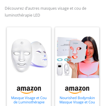
routines de beauté.
Équipé de 684 LED sur
Découvrez d’autres masques visage et cou de
228 ampoules, notre
luminothérapie LED
masque visage et cou
offre 7 modes de lumière
pour aider à raffermir la
peau, améliorer sa
texture et s’adapter à
tous les types de peau.
Pas d'inconfort autour
des yeux ou du nez. Nous
avons développé le
masque de thérapie par
la lumière bleue et rouge
le plus léger et le plus
confortable, qui cible
également le décolletage.
La luminothérapie faciale
a montré qu'elle améliore
les signes de
Masque Visage et Cou
Nourished Bodynskin
de Luminothérapie
Masque Visage et Cou
vieillissement et