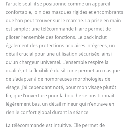
le plus léger et le plus
l’article seul, il se positionne comme un appareil
confortable, qui cible
confortable, loin des masques rigides et encombrants
également le décolletage.
La luminothérapie faciale
que l’on peut trouver sur le marché. La prise en main
a montré qu'elle améliore
est simple : une télécommande filaire permet de
les signes de
piloter l’ensemble des fonctions. Le pack inclut
vieillissement et
l'hyperpigmentation,
également des protections oculaires intégrées, un
stimule la production de
détail crucial pour une utilisation sécurisée, ainsi
collagène, lisse les rides
et équilibre la peau
qu’un chargeur universel. L’ensemble respire la
grasse. Faites plaisir à
qualité, et la flexibilité du silicone permet au masque
quelqu'un avec ce
de s’adapter à de nombreuses morphologies de
masque LED. Il est livré
dans une belle boîte
visage. J’ai cependant noté, pour mon visage plutôt
pour faire une parfaite
fin, que l’ouverture pour la bouche se positionnait
surprise. Choisissez
légèrement bas, un détail mineur qui n’entrave en
Nourished et profitez
d'un service client 24/7 et
rien le confort global durant la séance.
d'une garantie d'un an.
La télécommande est intuitive. Elle permet de