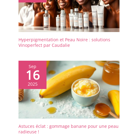
Hyperpigmentation et Peau Noire : solutions
Vinoperfect par Caudalie
Sep
16
2025
Astuces éclat : gommage banane pour une peau
radieuse !