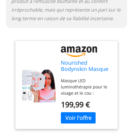
produit à l’efficacité bluffante et au confort
irréprochable, mais qui représente un pari sur le
long terme en raison de sa fiabilité incertaine.
Nourished
Bodynskin Masque
Visage et Cou de
Masque LED
Luminothérapie LED
luminothérapie pour le
- Appareil de Soin
visage et le cou :
de la Peau du
Fabriqué à partir de
Visage - 7 Couleurs
199,99 €
silicone souple et léger
Rouge et Bleu -
de qualité médicale,
Rajeunissement,
notre appareil
Produit Anti-âge
luminothérapie
pour les Rides.
révolutionnera vos