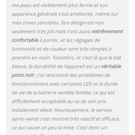
stimule la production de
ma peau est visiblement plus ferme et son
collagène, lisse les rides
et équilibre la peau
apparence générale s’est améliorée, même sur
grasse. Faites plaisir à
mes zones sensibles. Son design est non
quelqu'un avec ce
seulement très joli mais il est aussi
extrêmement
masque LED. Il est livré
dans une belle boîte
confortable
à porter, et les réglages de
pour faire une parfaite
luminosité et de couleur sont très simples à
surprise. Choisissez
prendre en main. Toutefois, et c’est là que le bât
Nourished et profitez
d'un service client 24/7 et
blesse, la durabilité de l’appareil est un
véritable
d'une garantie d'un an.
point noir
; j’ai rencontré des problèmes de
fonctionnement avec certaines LED et la durée
de vie de la batterie semble limitée, ce qui est
difficilement acceptable au vu de son prix
initialement élevé. Heureusement, le service
après-vente s’est montré très réactif et efficace,
ce qui sauve un peu la mise. C’est donc un