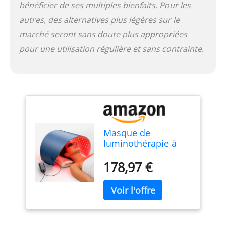
bénéficier de ses multiples bienfaits. Pour les
autres, des alternatives plus légères sur le
marché seront sans doute plus appropriées
pour une utilisation régulière et sans contrainte.
Masque de
luminothérapie à
LED - Photon à LED -
Photon à LED -
178,97 €
Soins de la peau du
visage - Silicone
souple - 7 modes
d'éclairage
personnalisables -