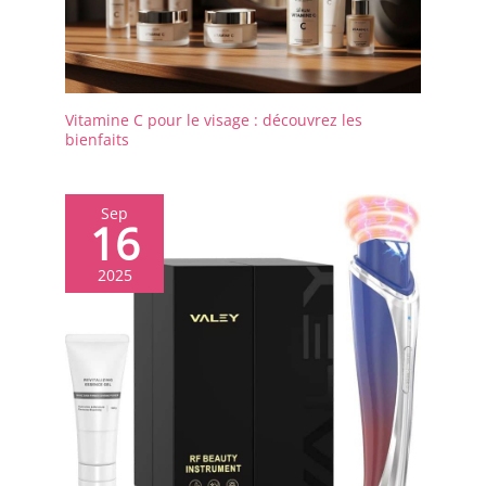
lui permet de reprendre vos
idée cadeau beauté.
paramètres précédents au
démarrage. L'appareil de
soin du visage propose 4
modes d'éclairage, 3
niveaux de puissance et 4
Vitamine C pour le visage : découvrez les
options de minuterie (5, 10,
bienfaits
15 ou 20 minutes). Il est
recommandé d'utiliser 3 à 5
fois par semaine, 10 à 20
minutes à chaque fois, et de
Sep
16
l'utiliser de manière
constante pour de meilleurs
résultats. Hello Face rend
2025
facile l'intégration de soins
professionnels de la peau
dans votre vie quotidienne.
La lumière est aussi
essentielle aux cellules que
la nourriture l'est pour les
humains, vous ne saurez
jamais à quel point elle est
efficace jusqu'à ce que vous
l'essayiez vous-même
【Plus de dix ans