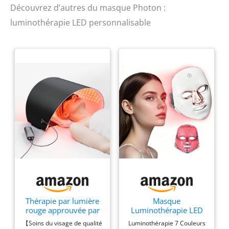
Rouge bleu jaune -
Découvrez d’autres du masque Photon :
Thérapie par
luminothérapie LED personnalisable
lumière LED
Thérapie par lumière
Masque
rouge approuvée par
Luminothérapie LED
la FDA pour le visage,
pour Visage,7 Modes
【Soins du visage de qualité
Luminothérapie 7 Couleurs
4 modes, masque de
de Lumière avec 90