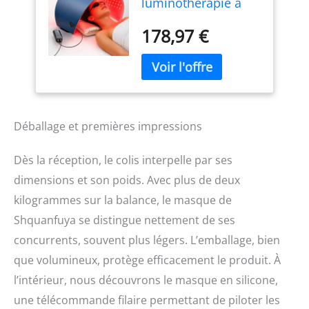
luminothérapie à
LED - Photon à LED -
Photon à LED -
178,97 €
Soins de la peau du
visage - Silicone
souple - 7 modes
d'éclairage
personnalisables -
Rouge bleu jaune -
Déballage et premières impressions
Thérapie par
lumière LED
Dès la réception, le colis interpelle par ses
dimensions et son poids. Avec plus de deux
kilogrammes sur la balance, le masque de
Shquanfuya se distingue nettement de ses
concurrents, souvent plus légers. L’emballage, bien
que volumineux, protège efficacement le produit. À
l’intérieur, nous découvrons le masque en silicone,
une télécommande filaire permettant de piloter les