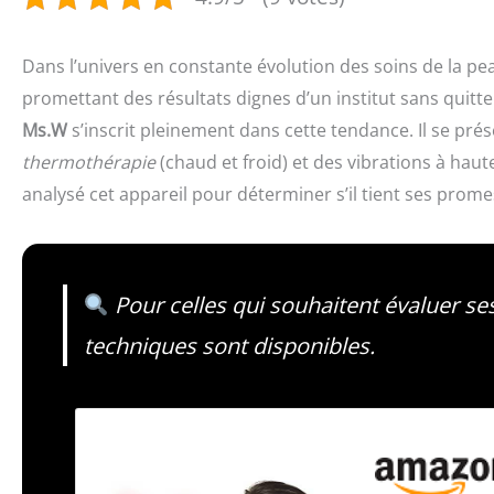
Dans l’univers en constante évolution des soins de la pe
promettant des résultats dignes d’un institut sans quitte
Ms.W
s’inscrit pleinement dans cette tendance. Il se pré
thermothérapie
(chaud et froid) et des vibrations à haut
analysé cet appareil pour déterminer s’il tient ses prome
Pour celles qui souhaitent évaluer ses
techniques sont disponibles.