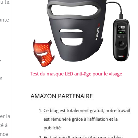
uite.
ante
e
Test du masque LED anti-âge pour le visage
es
er la
té à
ence