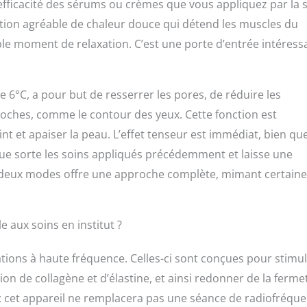
l’efficacité des sérums ou crèmes que vous appliquez par la s
igue musculaire, les cercles sombres, etc. [Design
on ludique de la queue de poisson,poignée élégante et
ation agréable de chaleur douce qui détend les muscles du
 avec la théorie de l'ergonomie,peu importe la poussée ou la
able moment de relaxation. C’est une porte d’entrée intéress
e,l'expérience est excellente.La tête de massage imperméable
çue avec un arc exquis,un excellent ajustement des lignes
lement développé pour la beauté domestique,pour mieux
e 6°C, a pour but de resserrer les pores, de réduire les
ergie à chaque pouce de peau dans le cou.Convient à tous les
 de personnes de tous âges. [Recharge sans fil] la
oches, comme le contour des yeux. Cette fonction est
echarge a été mise à niveau pour réaliser que l'interface de
int et apaiser la peau. L’effet tenseur est immédiat, bien qu
 même temps que la recharge USB du corps. L'équipement de
se de recharge. Vous pouvez facilement charger l'élévateur
elque sorte les soins appliqués précédemment et laisse une
se ou utiliser l'interface de câble USB, ce qui est plus pratique
es deux modes offre une approche complète, mimant certain
tit masseur Facial est léger et facile à transporter.
e aux soins en institut ?
ations à haute fréquence. Celles-ci sont conçues pour stimul
ion de collagène et d’élastine, et ainsi redonner de la ferme
es : cet appareil ne remplacera pas une séance de radiofréqu