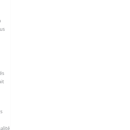
a
lus
és
it
ts
alité