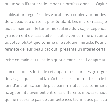
ou un soin liftant pratiqué par un professionnel. Il s’agit 
L’utilisation régulière des vibrations, couplée aux modes
de la peau et à un teint plus éclatant. Les micro-massag
aide à maintenir le tonus musculaire du visage. Cependan
grandement de l’assiduité. Il faut le voir comme un com
adaptée, plutôt que comme une solution miracle. Pour ce
fermeté de leur peau, cet outil présente un intérêt certai
Prise en main et utilisation quotidienne : est-il adapté a
L’un des points forts de cet appareil est son design er
du visage, que ce soit la mâchoire, les pommettes ou le fr
lors d’une utilisation de plusieurs minutes. Les comman
naviguer intuitivement entre les différents modes (chaud, 
qui ne nécessite pas de compétences techniques particuli