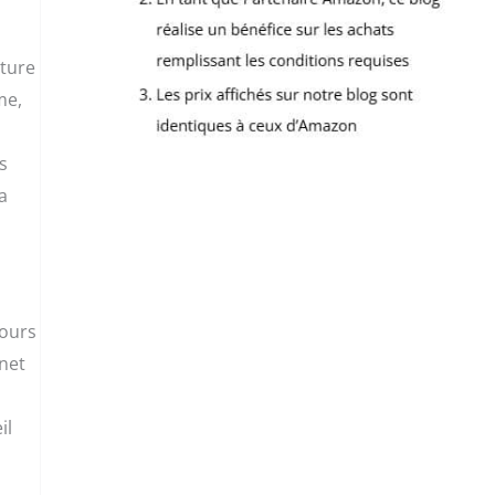
xture
me,
s
a
tours
gnet
il