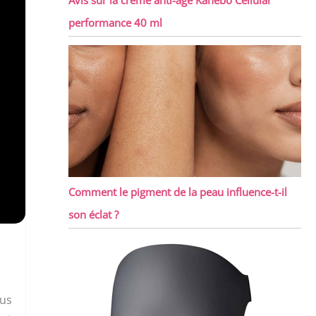
performance 40 ml
Comment le pigment de la peau influence-t-il
son éclat ?
lus