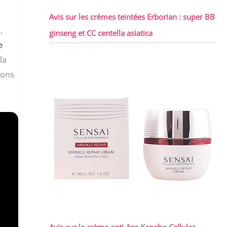
Avis sur les crèmes teintées Erborian : super BB
,
ginseng et CC centella asiatica
e
la
vons
Avis sur la crème anti-âge Kanebo Cellular