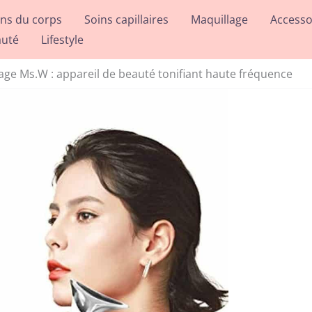
ins du corps
Soins capillaires
Maquillage
Accesso
auté
Lifestyle
age Ms.W : appareil de beauté tonifiant haute fréquence