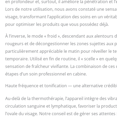
en profondeur et, surtout, il améliore la pénétration et 
l'oedème, la fat
unique]Concepti
Lors de notre utilisation, nous avons constaté une sens
ronde,en accord
visage, transformant l’application des soins en un vérit
traction répété
pour optimiser les produits que vous possédez déjà.
à l'eau est con
faciales,spécia
À l’inverse, le mode « froid », descendant aux alentours d
transférer l'én
types de peau et
rougeurs et de décongestionner les zones sujettes aux p
technologie de r
particulièrement appréciable le matin pour réveiller le te
base existe en
beauté a une ba
temporaire. Utilisé en fin de routine, il « scelle » en qu
Facial sur la ba
sensation de fraîcheur vivifiante. La combinaison de c
à utiliser. Le pe
étapes d’un soin professionnel en cabine.
Haute fréquence et tonification — une alternative crédibl
Au-delà de la thermothérapie, l’appareil intègre des vibr
circulation sanguine et lymphatique, favoriser la product
l’ovale du visage. Notre conseil est de gérer ses attent