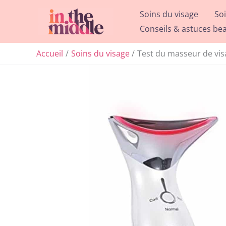
Aller
Soins du visage
So
au
Conseils & astuces be
contenu
Accueil
Soins du visage
Test du masseur de vis