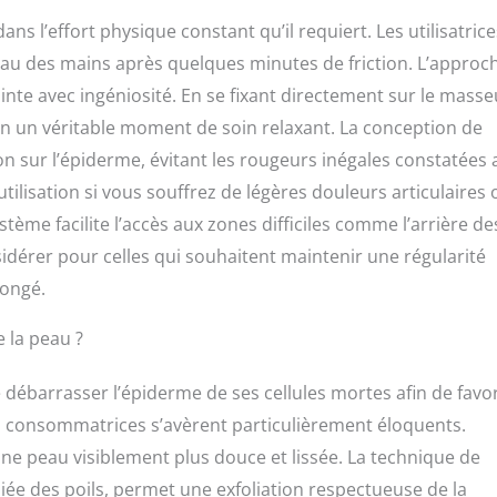
 RECOMMANDATIONS | Appliquer 20 min par jour, il est
ans l’effort physique constant qu’il requiert. Les utilisatrice
 à utiliser même par des mains inexpérimentées. Il peut être
 crèmes à l'huile et anti-cellulite, renforçant l'effet des
au des mains après quelques minutes de friction. L’approc
inte avec ingéniosité. En se fixant directement sur le masse
n un véritable moment de soin relaxant. La conception de
 sur l’épiderme, évitant les rougeurs inégales constatées 
tilisation si vous souffrez de légères douleurs articulaires 
ème facilite l’accès aux zones difficiles comme l’arrière de
onsidérer pour celles qui souhaitent maintenir une régularité
longé.
e la peau ?
débarrasser l’épiderme de ses cellules mortes afin de favo
des consommatrices s’avèrent particulièrement éloquents.
une peau visiblement plus douce et lissée. La technique de
iée des poils, permet une exfoliation respectueuse de la