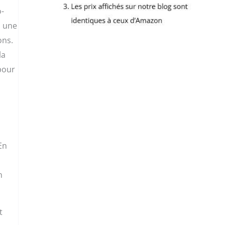
o-
z une
ons.
la
pour
En
n
t