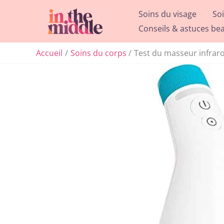
Aller
Soins du visage
So
au
Conseils & astuces be
contenu
Accueil
Soins du corps
Test du masseur infrarou