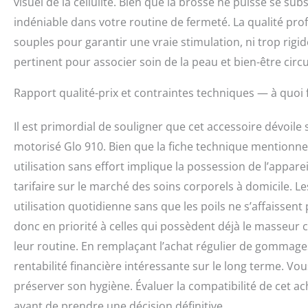
visuel de la cellulite. Bien que la brosse ne puisse se su
indéniable dans votre routine de fermeté. La qualité prof
souples pour garantir une vraie stimulation, ni trop rigid
pertinent pour associer soin de la peau et bien-être circu
Rapport qualité-prix et contraintes techniques — à quoi fa
Il est primordial de souligner que cet accessoire dévoile
motorisé Glo 910. Bien que la fiche technique mentionne
utilisation sans effort implique la possession de l’appare
tarifaire sur le marché des soins corporels à domicile. 
utilisation quotidienne sans que les poils ne s’affaisse
donc en priorité à celles qui possèdent déjà le masseu
leur routine. En remplaçant l’achat régulier de gommage
rentabilité financière intéressante sur le long terme. V
préserver son hygiène. Évaluer la compatibilité de cet a
avant de prendre une décision définitive.