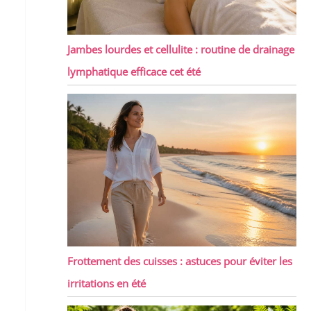
Jambes lourdes et cellulite : routine de drainage
lymphatique efficace cet été
Frottement des cuisses : astuces pour éviter les
irritations en été