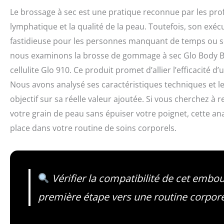
Le brossage à sec est une pratique reconnue par les prof
lymphatique et la qualité de la peau. Toutefois, son exé
fastidieuse pour les personnes manquant de temps ou souf
nous examinons la brosse de gommage à sec Glo Body Br
cellulite Glo 910. Ce produit promet d’allier l’efficacité 
Nous avons analysé ses caractéristiques techniques et le
objectif sur sa réelle valeur ajoutée. Si vous cherchez à r
votre grain de peau sans épuiser votre poignet, cette a
place dans votre routine de soins corporels.
Vérifier la compatibilité de cet embo
première étape vers une routine corpore