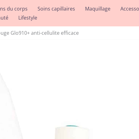
ins du corps
Soins capillaires
Maquillage
Accesso
auté
Lifestyle
ge Glo910+ anti-cellulite efficace