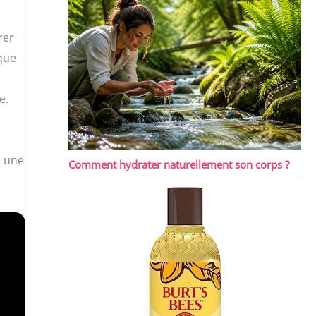
rer
 que
e.
e une
Comment hydrater naturellement son corps ?