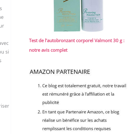
s
he
ur
Test de l’autobronzant corporel Valmont 30 g :
avec
notre avis complet
ou si
s
riser