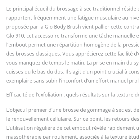
UTILISATION ET
Le principal écueil du brossage à sec traditionnel réside d
rapide et facile
combiné avec des
rapportent fréquemment une fatigue musculaire au nive
traitements
proposée par la Glo Body Brush vient pallier cette contra
Glo 910, cet accessoire transforme une tâche manuelle e
l’embout permet une répartition homogène de la pression
des brosses classiques. Vous apprécierez cette facilité d’u
vous manquez de temps le matin. La prise en main du syst
cuisses ou le bas du dos. Il s’agit d’un point crucial à c
exemplaire sans subir l’inconfort d’un effort manuel pro
Efficacité de l’exfoliation : quels résultats sur la texture d
L’objectif premier d’une brosse de gommage à sec est de 
le renouvellement cellulaire. Sur ce point, les retours 
L’utilisation régulière de cet embout révèle rapidement 
massothérapie par roulement, associée à la texture étud