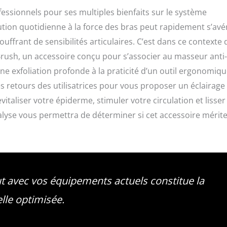
essionnels pour ses multiples bienfaits sur le système
cution quotidienne à la force des bras peut rapidement s’avé
frant de sensibilités articulaires. C’est dans ce contexte
ush, un accessoire conçu pour s’associer au masseur anti-
d’une exfoliation profonde à la praticité d’un outil ergonomiqu
s retours des utilisatrices pour vous proposer un éclairage
evitaliser votre épiderme, stimuler votre circulation et lisser
nalyse vous permettra de déterminer si cet accessoire mérit
ut avec vos équipements actuels constitue la
lle optimisée.