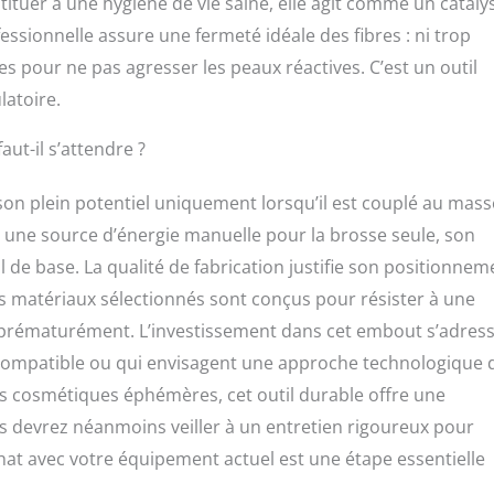
bstituer à une hygiène de vie saine, elle agit comme un cataly
essionnelle assure une fermeté idéale des fibres : ni trop
es pour ne pas agresser les peaux réactives. C’est un outil
latoire.
ut-il s’attendre ?
 son plein potentiel uniquement lorsqu’il est couplé au mas
 une source d’énergie manuelle pour la brosse seule, son
il de base. La qualité de fabrication justifie son positionnem
Les matériaux sélectionnés sont conçus pour résister à une
nt prématurément. L’investissement dans cet embout s’adres
r compatible ou qui envisagent une approche technologique 
s cosmétiques éphémères, cet outil durable offre une
ous devrez néanmoins veiller à un entretien rigoureux pour
chat avec votre équipement actuel est une étape essentielle