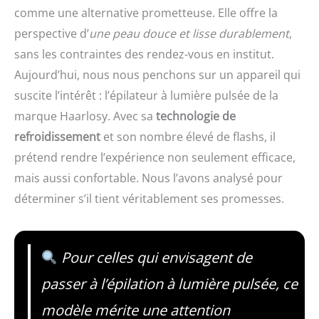
comme une alternative prometteuse. Elle offre la
perspective d’
une peau douce et lisse durablement
,
sans les contraintes des rendez-vous en institut.
Aujourd’hui, nous nous penchons sur un appareil qui
suscite l’intérêt : l’épilateur à lumière pulsée de la
marque Haarlosy. Avec sa
technologie de
refroidissement
et son nombre élevé de flashs, il
prétend rendre l’expérience non seulement efficace,
mais aussi confortable. Nous l’avons analysé pour
déterminer s’il tient véritablement ses promesses.
Pour celles qui envisagent de
passer à l’épilation à lumière pulsée, ce
modèle mérite une attention