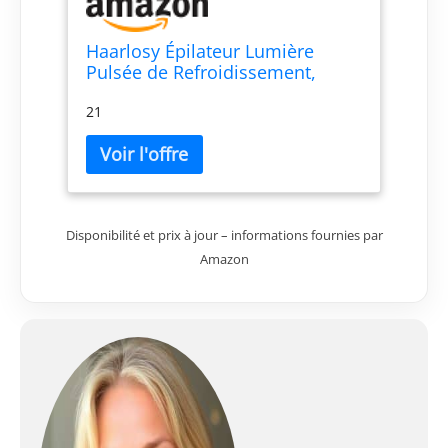
Haarlosy Épilateur Lumière
Pulsée de Refroidissement,
999,900 Flashes IPL Laser
21
Épilateur Definitive, 2 Modes 5
Niveaux Énergie Épilation Laser
pour
Visage/Corps/Maillot/Aisselles,
Rose
Disponibilité et prix à jour – informations fournies par
Amazon