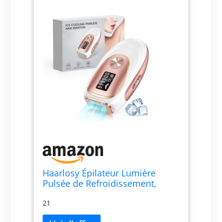
Haarlosy Épilateur Lumière
Pulsée de Refroidissement,
999,900 Flashes IPL Laser
21
Épilateur Definitive, 2 Modes 5
Niveaux Énergie Épilation Laser