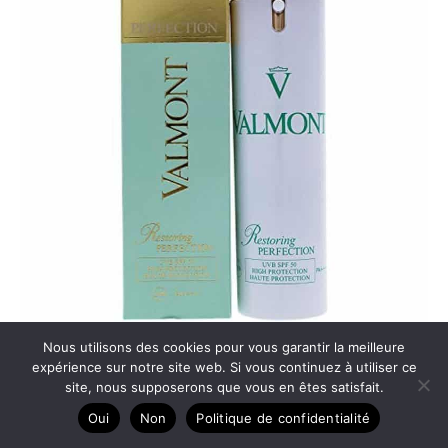
Nous utilisons des cookies pour vous garantir la meilleure
Test de l’autobronzant corporel Valmont 30 g : notre avis
expérience sur notre site web. Si vous continuez à utiliser ce
complet
site, nous supposerons que vous en êtes satisfait.
Oui
Non
Politique de confidentialité