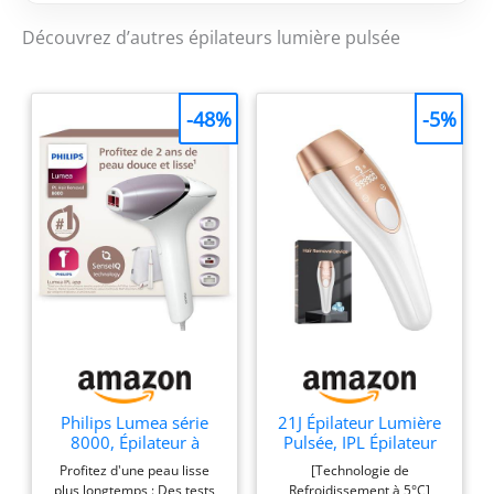
Découvrez d’autres épilateurs lumière pulsée
-48%
-5%
Philips Lumea série
21J Épilateur Lumière
8000, Épilateur à
Pulsée, IPL Épilateur
lumière pulsée,
Laser avec Fonction
Profitez d'une peau lisse
[Technologie de
alternative à l'épilation
de Refroidissement,
plus longtemps : Des tests
Refroidissement à 5°C]