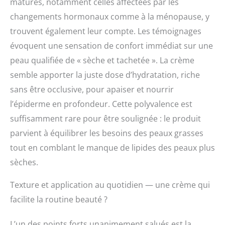
l'apparence des rides
matures, notamment celles affectées par les
et ridules en un rien de
changements hormonaux comme à la ménopause, y
temps. Travaillant pour
trouvent également leur compte. Les témoignages
restaurer l'élasticité
naturelle tout en
évoquent une sensation de confort immédiat sur une
fournissant une
peau qualifiée de « sèche et tachetée ». La crème
hydratation durable,
semble apporter la juste dose d’hydratation, riche
vous sentirez les
bienfaits de l'humidité
sans être occlusive, pour apaiser et nourrir
en un rien de temps
l’épiderme en profondeur. Cette polyvalence est
Excellent pour tous les
types de peau : la
suffisamment rare pour être soulignée : le produit
crème visage au
parvient à équilibrer les besoins des peaux grasses
collagène parfaite pour
tout en comblant le manque de lipides des peaux plus
les peaux sensibles,
cette crème visage
sèches.
complexe aux peptides
Eva Naturals est
Texture et application au quotidien — une crème qui
recommandée pour
facilite la routine beauté ?
tous les types de peau,
y compris les peaux
normales, les peaux
L’un des points forts unanimement salués est la