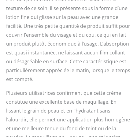
sèches, les peaux
texture de ce soin. Il se présente sous la forme d’une
mixtes et les peaux
lotion fine qui glisse sur la peau avec une grande
grasses. Appliquez
notre crème hydratante
facilité. Une très petite quantité de produit suffit pour
au collagène pour le
couvrir l’ensemble du visage et du cou, ce qui en fait
visage une fois le matin
un produit plutôt économique à l’usage. L’absorption
et une fois le soir pour
une hydratation et une
est quasi instantanée, ne laissant aucun film collant
action renouvelante de
ou désagréable en surface. Cette caractéristique est
la peau pendant 24
heures. De plus, cette
particulièrement appréciée le matin, lorsque le temps
crème hydratante non
est compté.
grasse et légère est
facile à superposer
Plusieurs utilisatrices confirment que cette crème
avec d'autres sérums et
maquillage. Ingrédients
constitue une excellente base de maquillage. En
propres : comme tous
lissant le grain de peau et en l’hydratant sans
les produits de beauté
l’alourdir, elle permet une application plus homogène
Eva Naturals , cet
hydratant facial
et une meilleure tenue du fond de teint ou de la
complexe peptidique