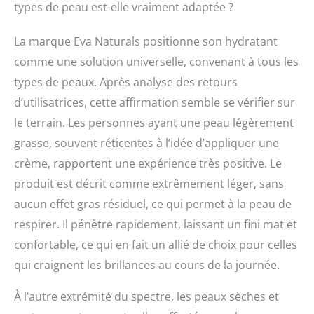
types de peau est-elle vraiment adaptée ?
hydratation durable.
Utilisez cet hydratant
peptide jour et nuit
La marque Eva Naturals positionne son hydratant
pour nourrir et réparer
comme une solution universelle, convenant à tous les
tout en estompant les
rides à la source.
types de peaux. Après analyse des retours
Formule anti-âge et
d’utilisatrices, cette affirmation semble se vérifier sur
anti-rides : inversez les
le terrain. Les personnes ayant une peau légèrement
signes du vieillissement
prématuré et arrêtez
grasse, souvent réticentes à l’idée d’appliquer une
l'affaissement et la
crème, rapportent une expérience très positive. Le
sécheresse dans ses
produit est décrit comme extrêmement léger, sans
traces. Avec notre
hydratant facial
aucun effet gras résiduel, ce qui permet à la peau de
complexe Eva Naturals
respirer. Il pénètre rapidement, laissant un fini mat et
Peptide Complex –
formulé pour fournir
confortable, ce qui en fait un allié de choix pour celles
des antioxydants anti-
qui craignent les brillances au cours de la journée.
âge rajeunissants –
vous remarquerez une
À l’autre extrémité du spectre, les peaux sèches et
réduction de