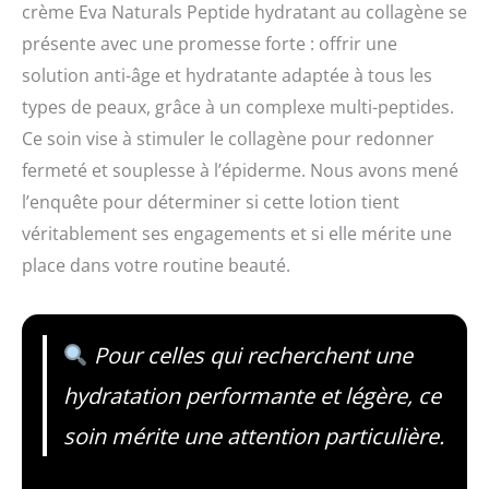
crème Eva Naturals Peptide hydratant au collagène se
présente avec une promesse forte : offrir une
solution anti-âge et hydratante adaptée à tous les
types de peaux, grâce à un complexe multi-peptides.
Ce soin vise à stimuler le collagène pour redonner
fermeté et souplesse à l’épiderme. Nous avons mené
l’enquête pour déterminer si cette lotion tient
véritablement ses engagements et si elle mérite une
place dans votre routine beauté.
Pour celles qui recherchent une
hydratation performante et légère, ce
soin mérite une attention particulière.