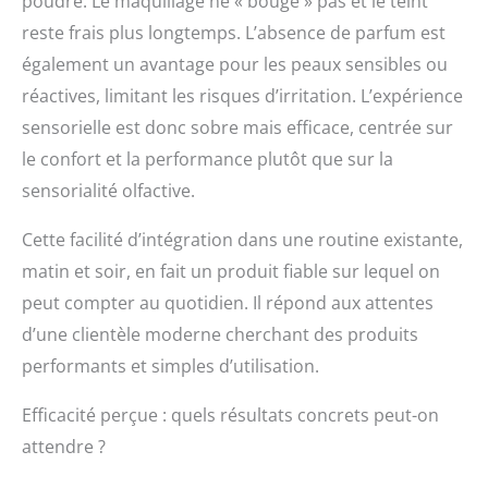
poudre. Le maquillage ne « bouge » pas et le teint
est 100 % sans
reste frais plus longtemps. L’absence de parfum est
paraben, sans sulfate,
sans gluten, sans
également un avantage pour les peaux sensibles ou
parfum et sans cruauté
réactives, limitant les risques d’irritation. L’expérience
envers les animaux.
Formulé en utilisant
sensorielle est donc sobre mais efficace, centrée sur
uniquement des
le confort et la performance plutôt que sur la
ingrédients hydratants
sensorialité olfactive.
pour le visage de la
plus haute qualité,
Cette facilité d’intégration dans une routine existante,
notre priorité la plus
élevée est de fournir
matin et soir, en fait un produit fiable sur lequel on
des moyens sûrs, doux
peut compter au quotidien. Il répond aux attentes
et efficaces de nourrir
tous les types de peau,
d’une clientèle moderne cherchant des produits
résultant en un
performants et simples d’utilisation.
hydratant visage
améliorant l'éclat pour
Efficacité perçue : quels résultats concrets peut-on
les femmes anti-âge.
attendre ?