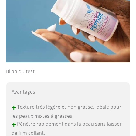
Bilan du test
Avantages
+
Texture très légère et non grasse, idéale pour
les peaux mixtes à grasses.
+
Pénètre rapidement dans la peau sans laisser
de film collant.