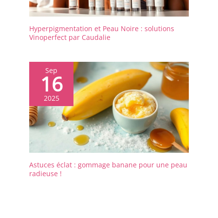
moyens sûrs, doux et
efficaces de nourrir
tous les types de
Hyperpigmentation et Peau Noire : solutions
peau, résultant en un
Vinoperfect par Caudalie
hydratant visage
améliorant l'éclat
pour les femmes anti-
Sep
16
âge.
2025
Astuces éclat : gommage banane pour une peau
radieuse !