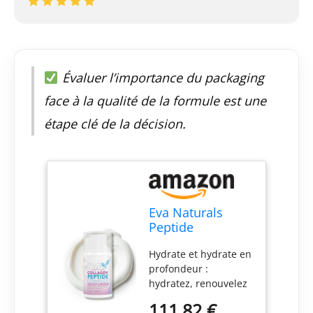
Évaluer l’importance du packaging
face à la qualité de la formule est une
étape clé de la décision.
Eva Naturals
Peptide
hydratant au
Hydrate et hydrate en
collagène pour le
profondeur :
visage –
hydratez, renouvelez
Hydratant anti-
et régénérez tout en
rides pour le
111,82 €
profitant de