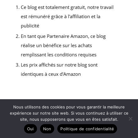
Copyright © 2026 In the middle - Partenaire Amazon
Nous utilisons des cookies pour vous garantir la meilleure
expérience sur notre site web. Si vous continuez à utiliser ce
Contact
site, nous supposerons que vous en êtes satisfait.
Mentions légales
Oui
Non
Politique de confidentialité
Politique de confidentialité