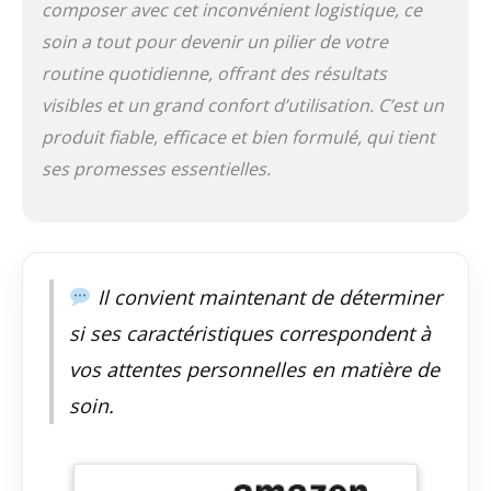
durable, vous
composer avec cet inconvénient logistique, ce
sentirez les bienfaits
soin a tout pour devenir un pilier de votre
de l'humidité en un
routine quotidienne, offrant des résultats
rien de temps
Excellent pour tous
visibles et un grand confort d’utilisation. C’est un
les types de peau : la
produit fiable, efficace et bien formulé, qui tient
crème visage au
ses promesses essentielles.
collagène parfaite
pour les peaux
sensibles, cette
crème visage
complexe aux
peptides Eva Naturals
Il convient maintenant de déterminer
est recommandée
pour tous les types
si ses caractéristiques correspondent à
de peau, y compris
vos attentes personnelles en matière de
les peaux normales,
les peaux sèches, les
soin.
peaux mixtes et les
peaux grasses.
Appliquez notre
crème hydratante au