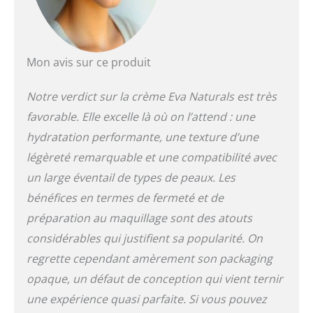
du vieillissement
prématuré et arrêtez
l'affaissement et la
sécheresse dans ses
Mon avis sur ce produit
traces. Avec notre
hydratant facial
Notre verdict sur la crème Eva Naturals est très
complexe Eva
Naturals Peptide
favorable. Elle excelle là où on l’attend : une
Complex – formulé
hydratation performante, une texture d’une
pour fournir des
antioxydants anti-âge
légèreté remarquable et une compatibilité avec
rajeunissants – vous
un large éventail de types de peaux. Les
remarquerez une
bénéfices en termes de fermeté et de
réduction de
l'apparence des rides
préparation au maquillage sont des atouts
et ridules en un rien
considérables qui justifient sa popularité. On
de temps. Travaillant
regrette cependant amèrement son packaging
pour restaurer
l'élasticité naturelle
opaque, un défaut de conception qui vient ternir
tout en fournissant
une expérience quasi parfaite. Si vous pouvez
une hydratation