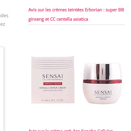
Avis sur les crèmes teintées Erborian : super BB
ides
ginseng et CC centella asiatica
hez
Avis sur la crème anti-âge Kanebo Cellular