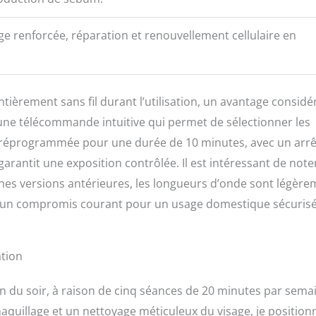
ge renforcée, réparation et renouvellement cellulaire en
tièrement sans fil durant l’utilisation, un avantage considé
 une télécommande intuitive qui permet de sélectionner les
préprogrammée pour une durée de 10 minutes, avec un arrê
garantit une exposition contrôlée. Il est intéressant de note
nes versions antérieures, les longueurs d’onde sont légère
ls, un compromis courant pour un usage domestique sécurisé
ation
n du soir, à raison de cinq séances de 20 minutes par sema
quillage et un nettoyage méticuleux du visage, je positionn