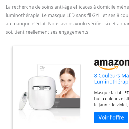
La recherche de soins anti-âge efficaces à domicile mèn
luminothérapie. Le masque LED sans fil GYH et ses 8 cou
au manque d’éclat. Nous avons voulu vérifier si cet appar
soi, tient réellement ses engagements.
8 Couleurs M
Luminothérapie
Lumière Bleue,
Masque facial LED 
Cloud-SSS (RB
huit couleurs dist
le jaune, le viole
répondre à divers
avantages tels que
uniforme et une 
d'Onde Optimisées