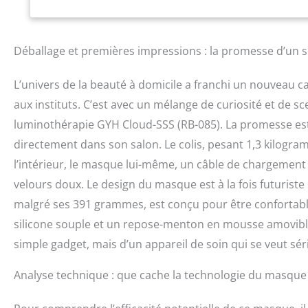
lumière. Notre m
lumière avec une
précise du traite
Déballage et premières impressions : la promesse d’un s
clés pour les thé
infrarouge, 630nm
L’univers de la beauté à domicile a franchi un nouveau c
Technologie de lu
lampe sont entière
aux instituts. C’est avec un mélange de curiosité et de s
clinique. La dens
luminothérapie GYH Cloud-SSS (RB-085). La promesse est a
suffisamment d'é
directement dans son salon. Le colis, pesant 1,3 kilogra
causés par la lumi
longueur d'onde e
l’intérieur, le masque lui-même, un câble de chargeme
précision la couch
velours doux. Le design du masque est à la fois futurist
test clinique men
organisation tierc
malgré ses 391 grammes, est conçu pour être confortable
compacité de la p
silicone souple et un repose-menton en mousse amovible.
de 41,89%, la rug
simple gadget, mais d’un appareil de soin qui se veut sé
diminué de 3,25%, 
globale de 26 suj
possède un suppor
Analyse technique : que cache la technologie du masque
réglable pour s'a
uniques maintienn