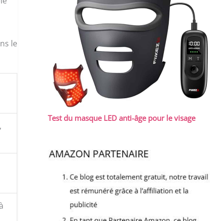
le
ns le
Test du masque LED anti-âge pour le visage
,
à