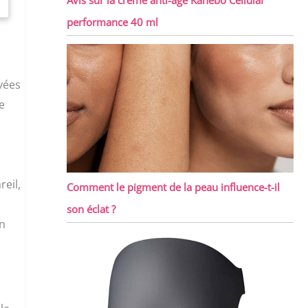
performance 40 ml
vées
e
eil,
Comment le pigment de la peau influence-t-il
son éclat ?
un