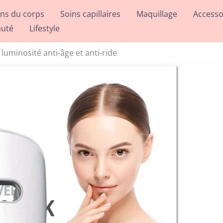
ins du corps
Soins capillaires
Maquillage
Accesso
auté
Lifestyle
uminosité anti-âge et anti-ride