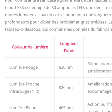
Pour comprendre l’efficacité potentielle de ce masque, il
propre à utiliser
Cloud-SSS est équipé de 60 ampoules LED, une densité no
charge. Garantie d
ans, reflétant le 
modes lumineux, chacun correspondant à une longueur d’
GYH. En cas de pr
profondeurs pour cibler des problématiques précises. L
immédiatement. N
tableau ci-dessous, qui combine les données du fabrican
intégral. Votre sa
est la plus récent
politique prévaut.
Longueur
Couleur de lumière
d’onde
Stimulation d
Lumière Rouge
630 nm
amélioration d
Lumière Proche
Amélioration
820 nm
Infrarouge (NIR)
endommagées,
Action purifi
Lumière Bleue
465 nm
réguler la p