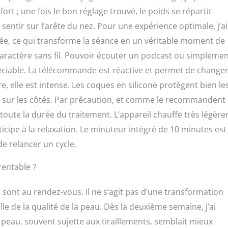
rt ; une fois le bon réglage trouvé, le poids se répartit
entir sur l’arête du nez. Pour une expérience optimale, j’ai
ngée, ce qui transforme la séance en un véritable moment de
caractère sans fil. Pouvoir écouter un podcast ou simplemen
réciable. La télécommande est réactive et permet de change
e, elle est intense. Les coques en silicone protègent bien le
le sur les côtés. Par précaution, et comme le recommandent
t toute la durée du traitement. L’appareil chauffe très légèr
ticipe à la relaxation. Le minuteur intégré de 10 minutes est
de relancer un cycle.
rentable ?
s sont au rendez-vous. Il ne s’agit pas d’une transformation
le de la qualité de la peau. Dès la deuxième semaine, j’ai
 peau, souvent sujette aux tiraillements, semblait mieux