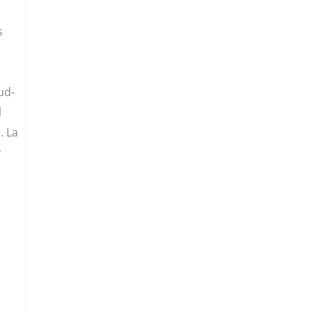
s
ud-
l
. La
r