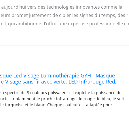
e aujourd’hui vers des technologies innovantes comme la
leurs promet justement de cibler les signes du temps, des r
eil, qui ambitionne d’offrir une expertise professionnelle c
asque Led Visage Luminothérapie GYH - Masque
 Visage sans fil avec verte, LED Infrarouge,Red,
 Appareil Led Visage Pour Anti-âge & Anti Ride,
à spectre de 8 couleurs polyvalent : Il exploite la puissance de
-085)
inctes, notamment le proche-infrarouge, le rouge, le bleu, le vert,
t, le turquoise et le blanc. Chaque couleur est adaptée pour
 besoins de la peau, améliorant les soins de la peau avec des
 la diminution des rides, l'amélioration du collagène, un teint
hydratation équilibrée pour une complexion améliorée. Longueurs
 : Chez GYH, la précision est primordiale en thérapie par la