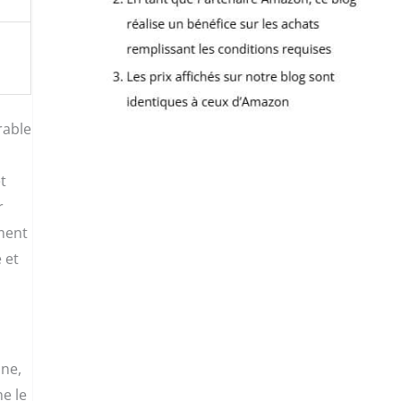
rable
t
r
ment
 et
ine,
e le