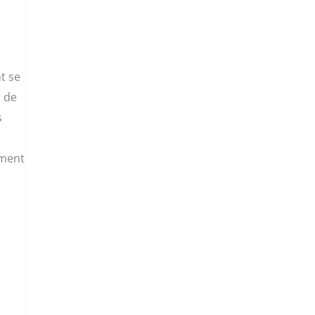
t se
r de
s
ement