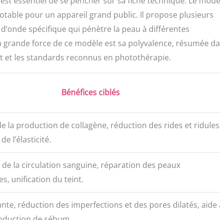
 est essentiel de se pencher sur sa fiche technique. Le modè
. La batterie intégrée de 2000 mAh dure 180 minutes sur une seule
table pour un appareil grand public. Il propose plusieurs
e service sans souci : Profitez de notre garantie sans souci de 2
plus haut standard de service de l'industrie pour tous les produits
onde spécifique qui pénètre la peau à différentes
oblème ou d'insatisfaction, veuillez nous contacter
a grande force de ce modèle est sa polyvalence, résumée da
ous offrons : ① Remplacement gratuit ; ② Remboursement
t et les standards reconnus en photothérapie.
tisfaction est notre priorité absolue. Cette politique après-vente
e ; si les termes de la carte de garantie du produit diffèrent, cette
Bénéfices ciblés
e la production de collagène, réduction des rides et ridules
e l’élasticité.
 de la circulation sanguine, réparation des peaux
 unification du teint.
ante, réduction des imperfections et des pores dilatés, aide 
roduction de sébum.