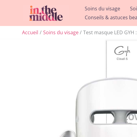
Aller
Soins du visage
So
au
Conseils & astuces be
contenu
Accueil
Soins du visage
Test masque LED GYH : l