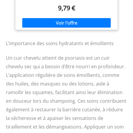
sensorialité pour offrir des
Soutien au reboisement des
9,79 €
soins efficaces; Ce
forêts locales allemandes :
shampoing anti
Avec chaque produit Evolsin
démangeaison est apaisant
que vous achetez, vous
soutenez le reboisement de
forêts. Evolsin fait don, pour
chaque produit acheté,
d'une partie de ses recettes
L’importance des soins hydratants et émollients
au projet Waldliebe
Formule douce et efficace :
Convient pour un usage
Un cuir chevelu atteint de psoriasis est un cuir
quotidien sur le cuir chevelu
sensible et irrité, offrant un
chevelu sec qui a besoin d’être nourri en profondeur.
nettoyage en douceur tout
L’application régulière de soins émollients, comme
en traitant les affections
cutanées
des huiles, des masques ou des lotions, aide à
ramollir les squames, facilitant ainsi leur élimination
en douceur lors du shampoing. Ces soins contribuent
également à restaurer la barrière cutanée, à réduire
la sécheresse et à apaiser les sensations de
tiraillement et les démangeaisons. Appliquer un soin