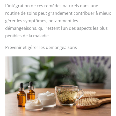
B1, B2, B3, B6 et B12.
L’intégration de ces remèdes naturels dans une
Nourrit essentiellement la
routine de soins peut grandement contribuer à mieux
peau et contient beaucoup
d'antioxydants pour aider à
gérer les symptômes, notamment les
maintenir une peau saine.
démangeaisons, qui restent l’un des aspects les plus
pénibles de la maladie.
Prévenir et gérer les démangeaisons