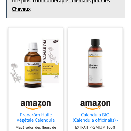
Lire plus
Luminothérapie : bienfaits pour les
Cheveux
Pranarôm Huile
Calendula BIO
Végétale Calendula
(Calendula officinalis) -
Bio 50 ml
100 mL - Macérat
Macération des fleurs de
EXTRAIT PREMIUM 100%
Huileux Certifié