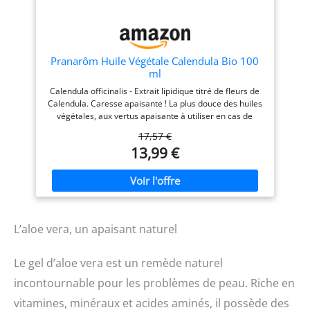
compromis sur la qualité.
Pranarôm Huile Végétale Calendula Bio 100
ml
Calendula officinalis - Extrait lipidique titré de fleurs de
Calendula. Caresse apaisante ! La plus douce des huiles
végétales, aux vertus apaisante à utiliser en cas de
démangeaisons, elle soutient le pouvoir réparateur des
17,57 €
peaux fragiles. Ce sont surtout les insaponifiables et
13,99 €
phytostérols contenus dans cet extrait lipidique qui en
font une huile calmante Le calendula est un très bon ami
de Bébé et des peaux sensibles, pour apaiser le feu, ou
calmer la peau qui gratouille Une huile facile à utiliser et
sûre, qui agit toute seule ou, pour les bobos des adultes,
en synergie avec une faible dose d’huiles essentielles
L’aloe vera, un apaisant naturel
agissant dans la même direction (lavande aspic, ciste
ladanifère, camomille noble ou allemande…) Conseil :
Appliquer sur la peau et masser jusqu’à pénétration
Le gel d’aloe vera est un remède naturel
complète
incontournable pour les problèmes de peau. Riche en
vitamines, minéraux et acides aminés, il possède des