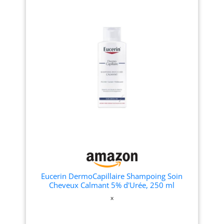
démangeaison Dercos est
peau sèche. Promeut la
enrichi en actifs
cicatrisation à chaque
dermatologiques, pour les
application. Utilisable pour
cuirs chevelus à tendance
la tête, mais également
psoriasique; L'Acide
pour tout le corps comme
salicylique élimine les
gel lavant et gel douche
squames EFFICACITÉ
Soins réparateurs de la
CLINIQUEMENT PROUVÉE :
peau : La formulation
D'après une auto-
brevetée crée un
évaluation du shampoing
environnement optimal
psoriasis par 50 sujets, 93%
pour la cicatrisation de la
des patients trouvent le
peau grâce à un apport
rinçage facile; Après
continu en oxygène
application, 30% sont
Dispositif médical agréé : Il
hydratés APPLICATION :
s'agit d'un dispositif
Appliquez le shampoing
médical agréé de classe 2a
psoriasis PSOlution sur
fabriqué exclusivement
cheveux mouillés, Massez
dans l'UE selon les normes
délicatement, Laissez poser
de qualité et de sécurité les
le shampooing 2 minutes,
plus élevées Contenu du
Eucerin DermoCapillaire Shampoing Soin
Puis rincez EXPERTISE
grand emballage :
Cheveux Calmant 5% d'Urée, 250 ml
DERMATOLOGIQUE : Vichy
Shampooing avec un
x
est une marque reconnue
contenant accru de 250 ml
en dermocosmétique qui
pour une durée d'utilisation
allie science, expertise et
extrêmement longue