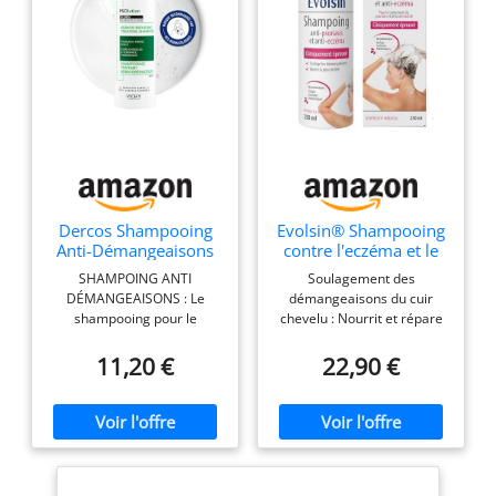
Dercos Shampooing
Evolsin® Shampooing
Anti-Démangeaisons
contre l'eczéma et le
Psoriasis Squames
psoriasis 250 ml
SHAMPOING ANTI
Soulagement des
Acide Salicylique
DÉMANGEAISONS : Le
démangeaisons du cuir
shampooing pour le
chevelu : Nourrit et répare
psoriasis PSOLUTION a une
le cuir chevelu stressé et
action complète; Ce
irrité. Les minéraux
11,20 €
22,90 €
shampoing cuir chevelu
naturels arrêtent les
irrité calme les
démangeaisons du cuir
démangeaisons et apaise
chevelu atteint par
instantanément ACTIFS
l'eczéma, la dermatite
DERMATOLOGIQUES : Le
atopique, le psoriasis, les
shampoing anti
rougeurs, les pellicules et la