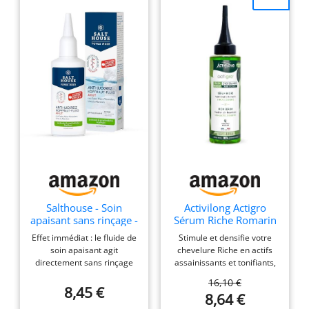
Salthouse - Soin
Activilong Actigro
apaisant sans rinçage -
Sérum Riche Romarin
Anti-démangeaisons -
130 ml
Effet immédiat : le fluide de
Stimule et densifie votre
Sans rinçage - Avec
soin apaisant agit
chevelure Riche en actifs
panthénol et
directement sans rinçage
assainissants et tonifiants,
niacinamide - Pour
en cas de démangeaisons
le Sérum Riche sera votre
démangeaisons du
16,10 €
et de cuir chevelu sensible.
allié de nuit indispensable
8,45 €
cuir chevelu - 75 ml
8,64 €
Hydratant : le fluide anti-
pour activer la croissance