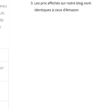
peau
it,
 de
n
our