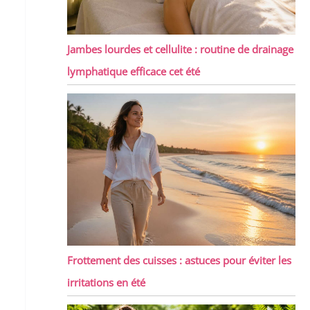
Jambes lourdes et cellulite : routine de drainage
lymphatique efficace cet été
Frottement des cuisses : astuces pour éviter les
irritations en été