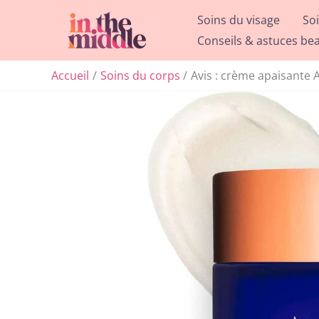
Aller
Soins du visage
So
au
Conseils & astuces be
contenu
Accueil
Soins du corps
Avis : crème apaisante