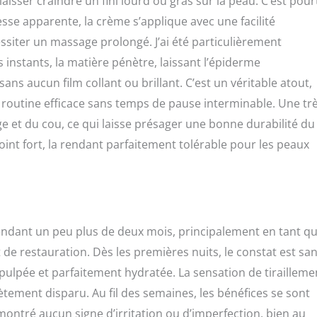
aisser craindre un fini lourd ou gras sur la peau. C’est pour
sse apparente, la crème s’applique avec une facilité
ssiter un massage prolongé. J’ai été particulièrement
instants, la matière pénètre, laissant l’épiderme
ns aucun film collant ou brillant. C’est un véritable atout,
outine efficace sans temps de pause interminable. Une tr
ge et du cou, ce qui laisse présager une bonne durabilité du
int fort, la rendant parfaitement tolérable pour les peaux
endant un peu plus de deux mois, principalement en tant q
t de restauration. Dès les premières nuits, le constat est sa
repulpée et parfaitement hydratée. La sensation de tirailleme
ètement disparu. Au fil des semaines, les bénéfices se sont
montré aucun signe d’irritation ou d’imperfection, bien au