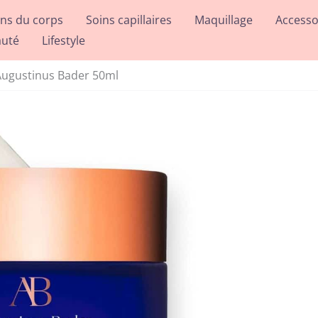
ins du corps
Soins capillaires
Maquillage
Accesso
auté
Lifestyle
 Augustinus Bader 50ml