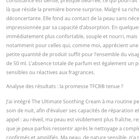
consistance est dense, presque beurrée, ce qui pourrait l
là que réside la première bonne surprise. Malgré sa riche
déconcertante. Elle fond au contact de la peau sans néce
impressionnée par sa capacité d’absorption. En quelques 
immédiatement plus confortable, souple et nourri, mais sa
notamment pour celles qui, comme moi, apprécient une r
petite quantité de produit suffit pour l’ensemble du visa
de 50 ml. L’absence totale de parfum est également un po
sensibles ou réactives aux fragrances.
Analyse des résultats : la promesse TFC8® tenue ?
J’ai intégré The Ultimate Soothing Cream à ma routine p
soin de nuit, afin d’évaluer ses capacités de réparation e
appel : au réveil, ma peau est visiblement plus fraîche, 
que je peux parfois ressentir après le nettoyage a compl
confirmés et amplifiés. Ma peau, de nature sensible, n’a 