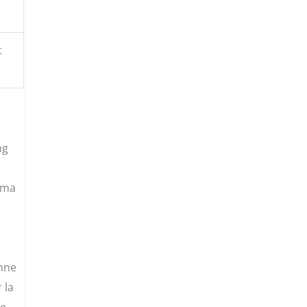
t
ng
, ma
onne
 la