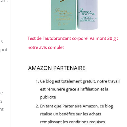
tant
Test de l’autobronzant corporel Valmont 30 g :
ès
notre avis complet
 pot
ue
ns
nt