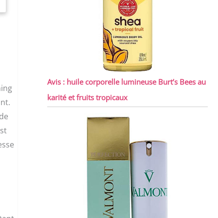
Avis : huile corporelle lumineuse Burt’s Bees au
hing
karité et fruits tropicaux
nt.
 de
st
esse