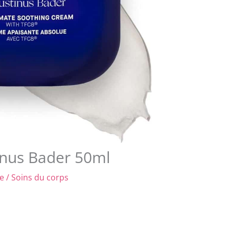
inus Bader 50ml
re
/
Soins du corps