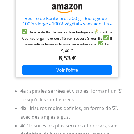
Beurre de Karité brut 200 g - Biologique -
100% vierge - 100% végétal - sans additifs -
Non raffiné- cheveux - corps - visage - pur -
Beurre de Karité non raffiné biologique ​
Certifié
Végan
Cosmos organic et certifié par Ecocert Greenlife
Il
assouplit et hydrate la peau en profondeur.
Le
beurre de karité est un produit qui s’utilise sur toutes les
9,40 €
zones du corps, après l'avoir fait fondre au creux de ses
8,53 €
mains. Il peut être utilisé en tant qu'ingrédient
cosmétique dans vos préparations. Par exemple :
baume hydratant, masque pour les cheveux, soin
exfoliant pour les lèvres
100% vierge, 100% végétal
et sans additifs
4a :
spirales serrées et visibles, formant un ‘S’
lorsqu’elles sont étirées.
4b :
frisures moins définies, en forme de ‘Z’,
avec des angles aigus.
4c :
frisures les plus serrées et denses, sans