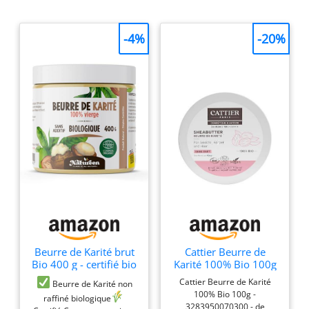
-4%
-20%
Beurre de Karité brut
Cattier Beurre de
Bio 400 g - certifié bio
Karité 100% Bio 100g
- biologique - sans
Cattier Beurre de Karité
Beurre de Karité non
additifs - Non raffiné -
100% Bio 100g -
raffiné biologique ​
Planète au Naturel
3283950070300 - de