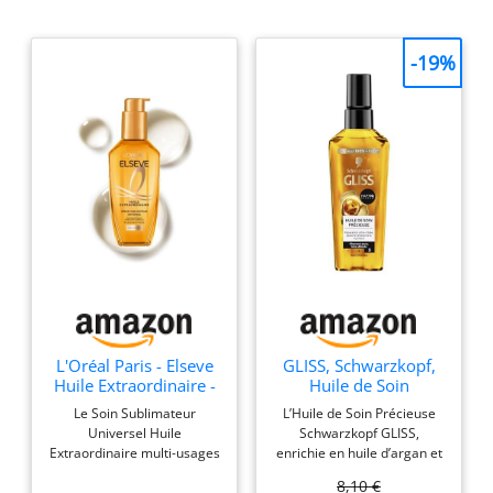
-19%
L'Oréal Paris - Elseve
GLISS, Schwarzkopf,
Huile Extraordinaire -
Huile de Soin
Soin Sublimateur
Precieuse, Reparation
Le Soin Sublimateur
L’Huile de Soin Précieuse
Universel Nourrissant
ultra ciblee, Apporte
Universel Huile
Schwarzkopf GLISS,
Multi-Usages - Sans
Resistance &
Extraordinaire multi-usages
enrichie en huile d’argan et
Rinçage - Enrichi en
Nutrition, Haptiq
transformera vos cheveux
en vitamine E, offre une
Huiles Rares de
System, Cheveux Secs
8,10 €
secs en une matière
réparation ciblée pour les