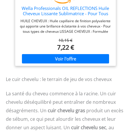
Avant le brushing, sur
cheveux essorés, pour plus
Wella Professionals OIL REFLECTIONS Huile
de souplesse et faciliter le
Cheveux Lissante Sublimatrice - Pour Tous
coiffage. 2. Le geste beauté,
Types de Cheveux - Huile de Camélia, Extrait
HUILE CHEVEUX : Huile capillaire de finition polyvalente
sur cheveux secs, en finition
de Thé Blanc 30ml
qui apporte une brillance éclatante à vos cheveux - Pour
sur les pointes.
tous types de cheveux LISSAGE CHEVEUX : Formulée
avec de l'huile de camélia et un extrait de thé blanc,
10,15 €
cette huile cheveux Wella lissante protège la fibre
7,22 €
capillaire pour favoriser la réflexion de la lumière et
apporter aux cheveux une brillance éclatante METAL
PURIFIER: Cette huile pour cheveux optimise la
protection contre les radicaux libres et encapsule les
métaux nocifs présents dans l'eau pour maintenir l'éclat
de la couleur HYDRATE : Notre huile cheveux lissante
Le cuir chevelu : le terrain de jeu de vos cheveux
sublimatrice hydrate vos cheveux pour un aspect sain,
sans les alourdir SOINS DES CHEVEUX : Rend les
cheveux visiblement plus lisses et brillants. Associez
La santé du cheveu commence à la racine. Un cuir
cette huile cheveux aux autres soins et masques pour
les cheveux Wella Professionals pour des cheveux
chevelu déséquilibré peut entraîner de nombreux
instantanément plus lumineux
désagréments. Un
cuir chevelu gras
produit un excès
de sébum, ce qui peut alourdir les cheveux et leur
donner un aspect luisant. Un
cuir chevelu sec
, au