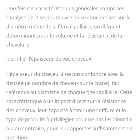
avec des experts du cuir chevelu, le shampoing Dermo
produits innovants adaptés
Une fois ces caractéristiques générales comprises,
Régulateur Scalp Advanced apport +83 % d'apaisement
à chaque spécificité
du cuir chevelu* et + 49 % d'hydratation à la fibre
capillaire.
l’analyse peut se poursuivre en se concentrant sur le
capillaire**. CONSEILS D'UTILISATION : Appliquer sur
cheveux et cuir chevelu mouillés, puis émulsionner pour
diamètre même de la fibre capillaire, un élément
produire une mousse légère. Rincer. Pour plus de
déterminant pour le volume et la résistance de la
soulagement, compléter avec l'application du
Traitement Anti-Inconfort Intense. L'EXPERTISE
chevelure.
PROFESSIONNELLE A DOMICILE : L'Oréal Professionnel
Paris met l'innovation au service de votre style avec des
Identifier l’épaisseur de vos cheveux
soins, appareils et outils de coiffure conçus par des
experts pour recréer chez vous l'excellence des salons
parisiens.
L’épaisseur du cheveu, à ne pas confondre avec la
densité (le nombre de cheveux sur le crâne), fait
référence au diamètre de chaque tige capillaire. Cette
caractéristique a un impact direct sur la résistance
des cheveux, leur capacité à tenir une coiffure et le
type de produits à privilégier pour ne pas les alourdir
ou, au contraire, pour leur apporter suffisamment de
nutrition.