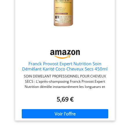
d'Eau de Riz Formulation à
hydratantes et
base d'amidon et d'infusion
restructurantes. De quoi
d'Eau de Riz riche en
apporter douceur et
nutriments, Apporte
légèreté à vos cheveux
brillance et douceur tout en
Conseils d'utilisation :
luttant contre les frisottis,
Répartissez une noisette de
Sans produits ou sous-
votre Soin Express
produits d'origine animale
Hydratation Légèreté sur
Contenu : 1x Garnier Ultra
l’ensemble de votre
Doux, Après-shampooing
chevelure. Laissez agir 1
lissant douceur & brillance
minute puis rincez Détails
à l'infusion d'eau de riz,
pratiques : Flacon de 200
Franck Provost Expert Nutrition Soin
Contenance : 200 ml
ml. Emballage entièrement
Démêlant Karité Coco Cheveux Secs 450ml
recyclable à jeter dans le
SOIN DEMELANT PROFESSIONNEL POUR CHEVEUX
bac de tri après utilisation.
SECS : L'après-shampooing Franck Provost Expert
Complétez votre routine
Nutrition démêle instantanément les longueurs et
avec le shampooing et le
nourrit la fibre des cheveux secs et rêches en ciblant
masque Hydratation
uniquement les zones abîmées du cheveu pour les
5,69 €
Légèreté Eau de Coco Bio
traiter sans les alourdir. UNE ROUTINE AUX RÉSULTATS
PROUVÉS : Testé et approuvé par Franck Provost, ce
soin cheveux professionnel apporte +95% de nutrition*,
2x plus de brillance* et +71% de douceur* (*test
instrumental avec application du shampooing et du
masque capillaire Expert Nutrition). FORMULE RICHE EN