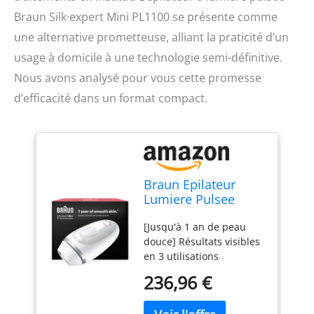
Braun Silk·expert Mini PL1100 se présente comme
une alternative prometteuse, alliant la praticité d’un
usage à domicile à une technologie semi-définitive.
Nous avons analysé pour vous cette promesse
d’efficacité dans un format compact.
Braun Epilateur
Lumiere Pulsee
Silk·expert Mini
[Jusqu'à 1 an de peau
PL1100 Au Design
douce] Résultats visibles
Compact, Epilation
en 3 utilisations
Semi-Définitive,
seulement (en suivant le
Alternative Au Laser
236,96 €
programme, les résultats
Facile A Emporter,
peuvent varier selon les
Capteur De Peau