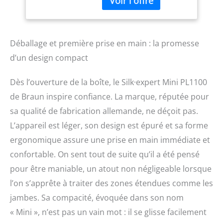
individus). Si facile à
Pour Epiler
utiliser [Appareil doux
Doucement Le
pour la peau] Son
Corps
capteur de peau intégré
analyse vos variations de
Déballage et première prise en main : la promesse
teint et adapte chaque
d’un design compact
flash à votre peau
[Puissance optimale pour
Dès l’ouverture de la boîte, le Silk·expert Mini PL1100
chaque partie du corps]
Avec Skin-Protection LITE,
de Braun inspire confiance. La marque, réputée pour
une technologie
sa qualité de fabrication allemande, ne déçoit pas.
professionnelle qui
L’appareil est léger, son design est épuré et sa forme
assure un traitement
doux de tout le corps en
ergonomique assure une prise en main immédiate et
seulement 13 minutes
confortable. On sent tout de suite qu’il a été pensé
[Petit et puissant] pour
une manipulation facile
pour être maniable, un atout non négligeable lorsque
et confortable Conçu en
l’on s’apprête à traiter des zones étendues comme les
Allemagne et fabriqué au
jambes. Sa compacité, évoquée dans son nom
Royaume-Uni
« Mini », n’est pas un vain mot : il se glisse facilement