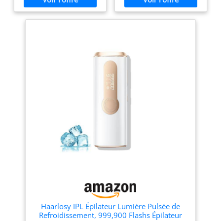
réduction des poils après
faites une séance pour le
seulement 4 séances², et
corps entier en seulement
conservez votre peau lisse
10 minutes depuis chez
pendant 2 ans¹. L’emballage
vous Sûr, approuvé par les
peut encore afficher une
dermatologues : l'appareil à
durée de 12 mois Résultats
lumière pulsée ajuste
rapides : toutes les 2
automatiquement et en
semaines pour commencer
continu chaque flash aux
pendant une période de 6
variations de votre peau
semaines , puis une fois par
grâce au capteur
mois. Cela représente deux
SkinProtect, Approuvé par
fois moins de séances
les dermatologues de la
qu'avec d'autres marques
Skin Health Alliance Doux
Personnalisation avec
pour la peau : confortable
SenseIQ : le capteur
et presque indolore, même
SmartSkin détecte votre
sur les zones sensibles,
carnation et indique le
grâce à ses 3 modes
réglage de luminosité que
d'intensité, Filtre UV intégré
vous pouvez utiliser, tandis
Séances de la tête au pieds
que notre application
: traitez vos jambes,
gratuite vous guide pas à
aisselles, bras, torse, dos,
pas dans vos séances 4
visage et même le maillot,
embouts incurvés
avec ses têtes dédiées
Haarlosy IPL Épilateur Lumière Pulsée de
intelligents fournis : les
Conçu en Allemagne et
Refroidissement, 999,900 Flashs Épilateur
embouts pour le corps, le
fabriqué au Royaume-Uni