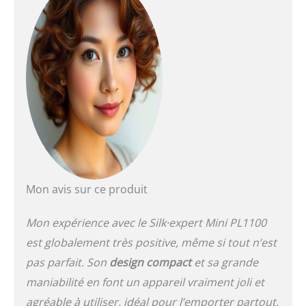
[Puissance optimale pour
chaque partie du corps]
Avec Skin-Protection LITE,
une technologie
professionnelle qui
assure un traitement
doux de tout le corps en
seulement 13 minutes
[Petit et puissant] pour
une manipulation facile
et confortable Conçu en
Allemagne et fabriqué au
Royaume-Uni
Mon avis sur ce produit
Mon expérience avec le Silk·expert Mini PL1100
est globalement très positive, même si tout n’est
pas parfait. Son
design compact
et sa grande
maniabilité en font un appareil vraiment joli et
agréable à utiliser, idéal pour l’emporter partout.