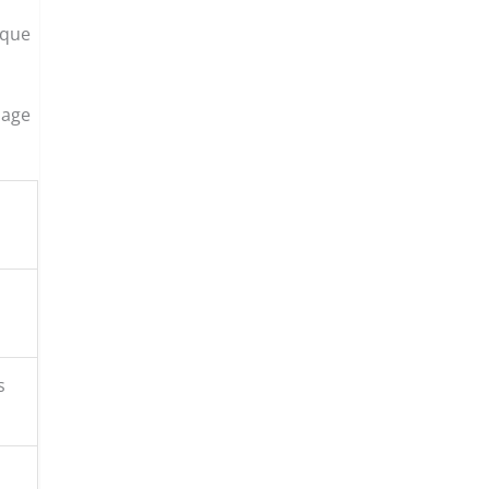
 que
sage
s