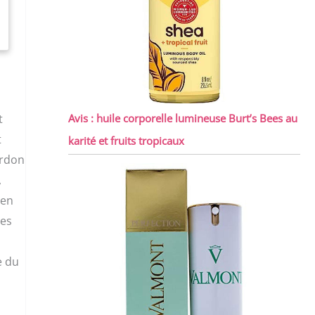
t
Avis : huile corporelle lumineuse Burt’s Bees au
t
karité et fruits tropicaux
ordon
,
ien
ues
e du