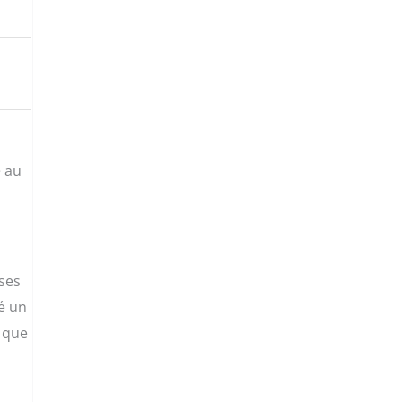
e au
 ses
ré un
e que