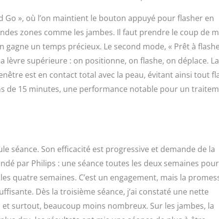
nd Go », où l’on maintient le bouton appuyé pour flasher en
 grandes zones comme les jambes. Il faut prendre le coup de 
n gagne un temps précieux. Le second mode, « Prêt à flashe
 lèvre supérieure : on positionne, on flashe, on déplace. La
fenêtre est en contact total avec la peau, évitant ainsi tout fl
ins de 15 minutes, une performance notable pour un traite
ule séance. Son efficacité est progressive et demande de la
mmandé par Philips : une séance toutes les deux semaines pour
s les quatre semaines. C’est un engagement, mais la promes
fisante. Dès la troisième séance, j’ai constaté une nette
fins et surtout, beaucoup moins nombreux. Sur les jambes, la