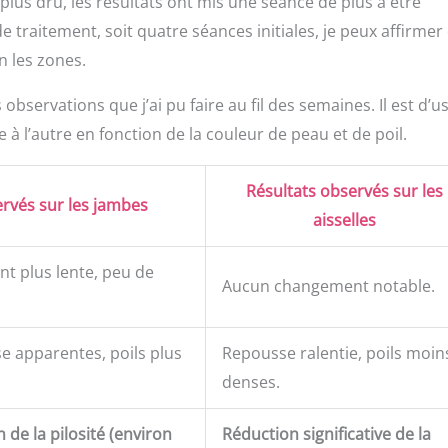
t plus dru, les résultats ont mis une séance de plus à être
de traitement, soit quatre séances initiales, je peux affirmer
on les zones.
observations que j’ai pu faire au fil des semaines. Il est d’u
à l’autre en fonction de la couleur de peau et de poil.
Résultats observés sur les
ervés sur les jambes
aisselles
t plus lente, peu de
Aucun changement notable.
.
e apparentes, poils plus
Repousse ralentie, poils moin
denses.
 de la pilosité (environ
Réduction significative de la