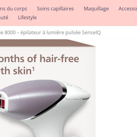
ins du corps
Soins capillaires
Maquillage
Accesso
auté
Lifestyle
ie 8000 – épilateur à lumière pulsée SenseIQ