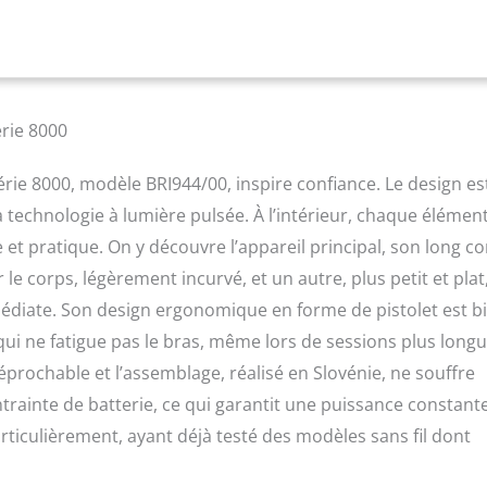
ois moins de séances qu'avec d'autres marques Personnalisation
 capteur SmartSkin détecte votre carnation et indique le réglage
 vous pouvez utiliser, tandis que notre application gratuite vous
ans vos séances Avec 2 embouts pour le corps et le visage : les
nt parfaitement aux courbes du corps et déclenchent
les programmes les plus efficaces pour chaque zone Formule
rie 8000
 lumière pulsée Lumea SmartPulse : une puissance équilibrée,
ée et une durée d'impulsion optimale pour une épilation sûre,
érie 8000, modèle BRI944/00, inspire confiance. Le design es
. Formule basée sur plus de 20 ans de recherche et
 technologie à lumière pulsée. À l’intérieur, chaque élémen
piré des salons professionnels : développé en collaboration
l'épilateur à lumière pulsée Philips Lumea a été testé sur plus de
et pratique. On y découvre l’appareil principal, son long c
it comprend : 1 épilateur à lumière pulsée Philips Lumea série
le corps, légèrement incurvé, et un autre, plus petit et plat
 2 embouts pour corps et visage, 1 trousse de rangement, 1
ffon de nettoyage
mmédiate. Son design ergonomique en forme de pistolet est b
qui ne fatigue pas le bras, même lors de sessions plus long
éprochable et l’assemblage, réalisé en Slovénie, ne souffre
ontrainte de batterie, ce qui garantit une puissance constant
articulièrement, ayant déjà testé des modèles sans fil dont