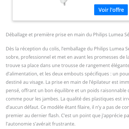
représente deux f
avec SenseIQ : le
de luminosité que
guide pas à pas d
embouts s'adapte
automatiquement 
Déballage et première prise en main du Philips Lumea Sé
brevetée unique à
une lumière color
Dès la réception du colis, l’emballage du Philips Lumea S
efficace et douce
sobre, professionnel et met en avant les promesses de la
développement Ins
avec des experts, 
trouve sa place dans une trousse de rangement élégante 
3 000 femmes Le k
d’alimentation, et les deux embouts spécifiques : un pour 
8000 (BRI944/00),
adaptateur, 1 chi
destiné au visage. La prise en main de l’épilateur est i
pensé, offrant un bon équilibre et un poids raisonnable 
comme pour les jambes. La qualité des plastiques est irr
d’aucun défaut. Ce modèle étant filaire, il n’y a pas de c
premier au dernier flash. C’est un point que j’apprécie p
l’autonomie s’avérait frustrante.