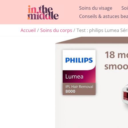
Aller
Soins du visage
So
au
Conseils & astuces be
contenu
Accueil
Soins du corps
Test : philips Lumea Sér