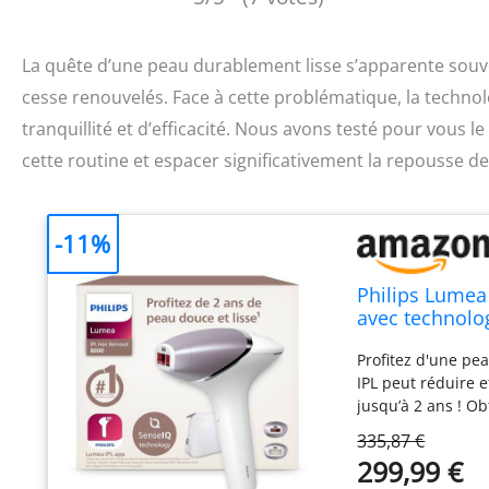
La quête d’une peau durablement lisse s’apparente souve
cesse renouvelés. Face à cette problématique, la techno
tranquillité et d’efficacité. Nous avons testé pour vous l
cette routine et espacer significativement la repousse de
-11%
Philips Lumea 
avec technolog
utilisation fi
Profitez d'une pe
IPL peut réduire 
jusqu’à 2 ans ! O
séances², et cons
335,87 €
afficher une duré
299,99 €
commencer pendan