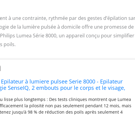
nt à une contrainte, rythmée par des gestes d’épilation sa
logie de la lumière pulsée à domicile offre une promesse de
e Philips Lumea Série 8000, un appareil conçu pour simplifier
s poils.
Epilateur à lumiere pulsee Serie 8000 - Epilateur
ie SenseIQ, 2 embouts pour le corps et le visage,
laire (modèle BRI944/00)
au lisse plus longtemps : Des tests cliniques montrent que Lumea
efficacement la pilosité non pas seulement pendant 12 mois, mais
btenez jusqu’à 98 % de réduction des poils après seulement 4
ervez votre peau lisse pendant 2 ans¹. L’emballage peut encore
e de 12 mois Résultats rapides : toutes les 2 semaines pour
t une période de 6 semaines , puis une fois par mois. Cela