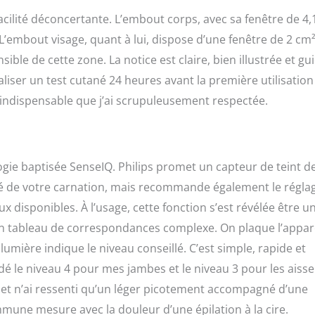
acilité déconcertante. L’embout corps, avec sa fenêtre de 4,
L’embout visage, quant à lui, dispose d’une fenêtre de 2 cm²
ible de cette zone. La notice est claire, bien illustrée et gu
 réaliser un test cutané 24 heures avant la première utilisation
 indispensable que j’ai scrupuleusement respectée.
ogie baptisée SenseIQ. Philips promet un capteur de teint d
lité de votre carnation, mais recommande également le régla
x disponibles. À l’usage, cette fonction s’est révélée être u
un tableau de correspondances complexe. On plaque l’appar
umière indique le niveau conseillé. C’est simple, rapide et
é le niveau 4 pour mes jambes et le niveau 3 pour les aissel
s et n’ai ressenti qu’un léger picotement accompagné d’une
mmune mesure avec la douleur d’une épilation à la cire.