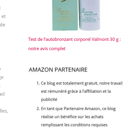
1
 et
ide
Test de l’autobronzant corporel Valmont 30 g :
notre avis complet
e
ge
n
eil
les,