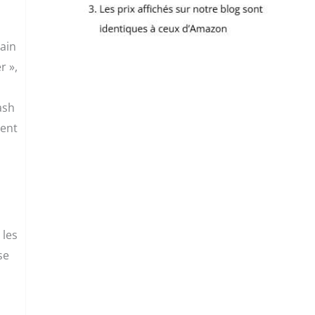
main
r »,
ash
ment
 les
se