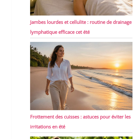
Jambes lourdes et cellulite : routine de drainage
lymphatique efficace cet été
Frottement des cuisses : astuces pour éviter les
irritations en été