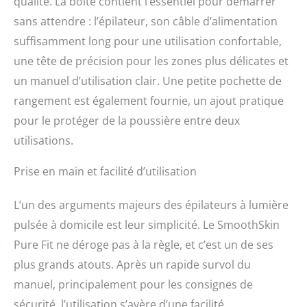
qualité. La boîte contient l’essentiel pour démarrer
d'intensité, SmoothSkin
le fait pour vous.
sans attendre : l’épilateur, son câble d’alimentation
Comprend une tête
suffisamment long pour une utilisation confortable,
adaptateur de précision
une tête de précision pour les zones plus délicates et
brevetée pour traiter les
petites zones avec
un manuel d’utilisation clair. Une petite pochette de
facilité. TRAITEMENT
rangement est également fournie, un ajout pratique
POUR TOUT LE CORPS EN
10 MINUTES SEULEMENT
pour le protéger de la poussière entre deux
: contrairement à
utilisations.
d'autres appareils IPL, il
vous suffit d'utiliser
Prise en main et facilité d’utilisation
SmoothSkin Pure Fit une
fois par semaine pendant
L’un des arguments majeurs des épilateurs à lumière
12 semaines pour obtenir
une réduction
pulsée à domicile est leur simplicité. Le SmoothSkin
permanente des poils.
Pure Fit ne déroge pas à la règle, et c’est un de ses
Rechargez toutes les 4 à
8 semaines au besoin,
plus grands atouts. Après un rapide survol du
pour maintenir les
manuel, principalement pour les consignes de
résultats tout au long de
sécurité, l’utilisation s’avère d’une facilité
l'année. L'épilation n'a