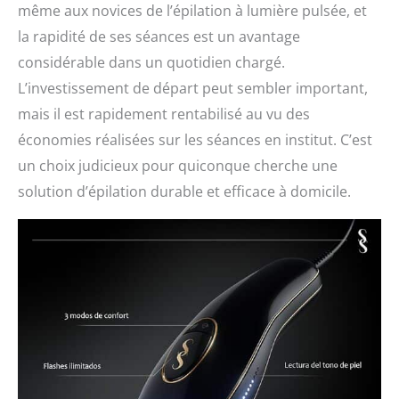
même aux novices de l’épilation à lumière pulsée, et
la rapidité de ses séances est un avantage
considérable dans un quotidien chargé.
L’investissement de départ peut sembler important,
mais il est rapidement rentabilisé au vu des
économies réalisées sur les séances en institut. C’est
un choix judicieux pour quiconque cherche une
solution d’épilation durable et efficace à domicile.