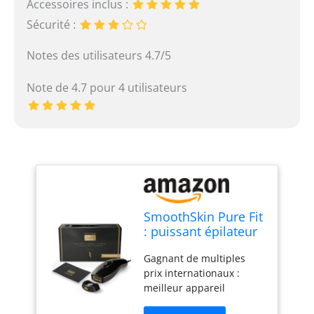
Accessoires inclus :
Sécurité :
Notes des utilisateurs 4.7/5
Note de 4.7 pour 4 utilisateurs
SmoothSkin Pure Fit
: puissant épilateur
à lumière pulsée IPL
Gagnant de multiples
pour corps et
prix internationaux :
visage. Résultats
meilleur appareil
durables pour
d'épilation laser
femmes et