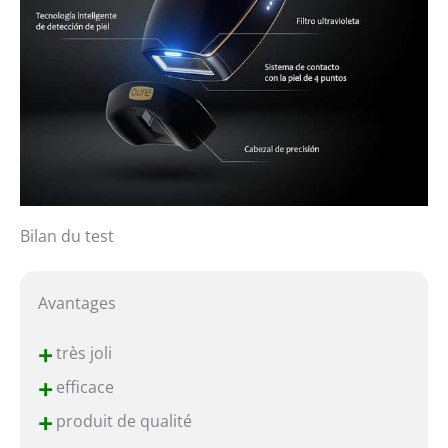
Bilan du test
Avantages
+
très joli
+
efficace
+
produit de qualité