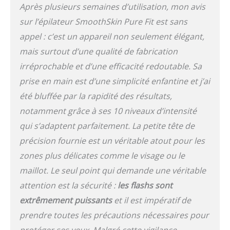
Après plusieurs semaines d’utilisation, mon avis
Sensing adapte chaque
éclat à votre teint unique.
sur l’épilateur SmoothSkin Pure Fit est sans
Il n'est pas nécessaire de
appel : c’est un appareil non seulement élégant,
deviner le bon niveau
mais surtout d’une qualité de fabrication
d'intensité, SmoothSkin
le fait pour vous.
irréprochable et d’une efficacité redoutable. Sa
Comprend une tête
prise en main est d’une simplicité enfantine et j’ai
adaptateur de précision
été bluffée par la rapidité des résultats,
brevetée pour traiter les
petites zones avec
notamment grâce à ses 10 niveaux d’intensité
facilité. TRAITEMENT
qui s’adaptent parfaitement. La petite tête de
POUR TOUT LE CORPS EN
10 MINUTES SEULEMENT
précision fournie est un véritable atout pour les
: contrairement à
zones plus délicates comme le visage ou le
d'autres appareils IPL, il
maillot. Le seul point qui demande une véritable
vous suffit d'utiliser
SmoothSkin Pure Fit une
attention est la sécurité :
les flashs sont
fois par semaine pendant
extrêmement puissants
et il est impératif de
12 semaines pour obtenir
prendre toutes les précautions nécessaires pour
une réduction
permanente des poils.
protéger ses yeux. Malgré cette vigilance