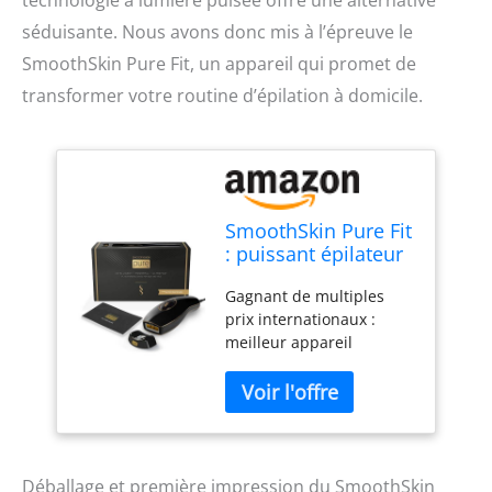
technologie à lumière pulsée offre une alternative
séduisante. Nous avons donc mis à l’épreuve le
SmoothSkin Pure Fit, un appareil qui promet de
transformer votre routine d’épilation à domicile.
SmoothSkin Pure Fit
: puissant épilateur
à lumière pulsée IPL
Gagnant de multiples
pour corps et
prix internationaux :
visage. Résultats
meilleur appareil
durables pour
d'épilation laser
femmes et
Cosmopolitan 2023 et
hommes. Avec tête
meilleur appareil IPL
de précision et 10
Good Housekeeping
niveaux d'intensité
2023. Testé cliniquement.
Résultats visibles en 2
Déballage et première impression du SmoothSkin