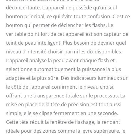
jamais été aussi facile.
déconcertante. L’appareil ne possède qu’un seul
Technologie de sécurité
bouton principal, ce qui évite toute confusion. C’est ce
inégalée : conçue pour
votre sécurité, avec la
bouton qui permet de déclencher les flashs. Le
technologie brevetée
véritable point fort de cet appareil est son capteur de
Smart Skin Sensing et le
teint de peau intelligent. Plus besoin de deviner quel
filtre UV en verre de 3
mm protègent votre
niveau d’intensité choisir parmi les dix disponibles.
peau, tandis que nos
L’appareil analyse la peau avant chaque flash et
capteurs de contact avec
sélectionne automatiquement la puissance la plus
la peau à 4 points
protègent vos yeux.
adaptée et la plus sûre. Des indicateurs lumineux sur
L'appareil clignote
le côté de l’appareil confirment le niveau choisi,
uniquement s'il est en
contact direct avec la
offrant une transparence totale sur le processus. La
peau, éliminant ainsi le
mise en place de la tête de précision est tout aussi
besoin de lunettes de
simple, elle se clipse fermement en une seconde.
protection. Autorisé par
la FDA pour une
Cette tête réduit la fenêtre de flashage, la rendant
utilisation sur le visage et
idéale pour des zones comme la lèvre supérieure, le
le corps.