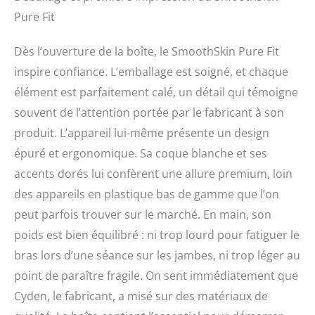
semaines et jusqu'à 99 %
Pure Fit
de réduction des poils en
seulement 12 semaines.
Dès l’ouverture de la boîte, le SmoothSkin Pure Fit
C'est l'épilateur le plus
rapide et le plus puissant
inspire confiance. L’emballage est soigné, et chaque
du marché. Puissance
élément est parfaitement calé, un détail qui témoigne
optique de 20 W et flash
illimités pour une
souvent de l’attention portée par le fabricant à son
utilisation à long terme.
produit. L’appareil lui-même présente un design
Plus de rasage,
épuré et ergonomique. Sa coque blanche et ses
d'épilation à la cire ou de
traitements coûteux en
accents dorés lui confèrent une allure premium, loin
salon ! TRAITEMENTS
des appareils en plastique bas de gamme que l’on
PERSONNALISÉS AVEC SI
peut parfois trouver sur le marché. En main, son
TOUCHER UN BOUTON :
Notre technologie
poids est bien équilibré : ni trop lourd pour fatiguer le
brevetée Smart Skin
bras lors d’une séance sur les jambes, ni trop léger au
Sensing adapte chaque
éclat à votre teint unique.
point de paraître fragile. On sent immédiatement que
Il n'est pas nécessaire de
Cyden, le fabricant, a misé sur des matériaux de
deviner le bon niveau