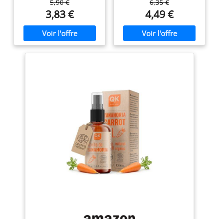
5,90 €
6,35 €
naturel, ce Macért vitaminé
3,83 €
4,49 €
pour dorer la peau !
Couleur et texture: huile
orangée Pénétration
moyenne mais rapide.
Risque de taches