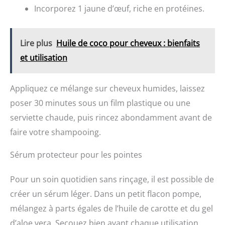
ajouté. Rien d'ajouté, rien de retiré GOÛT
Incorporez 1 jaune d’œuf, riche en protéines.
FLORAL & DÉLICAT : Issu du nectar
d'innombrables fleurs sauvages – riche, nuancé
et aromatique. CRISTALLISATION NATURELLE :
Lire plus
Huile de coco pour cheveux : bienfaits
Un miel brut cristallise naturellement – la preuve
d'un miel authentique et non transformé. À
et utilisation
NOUVEAU FLUIDE SI VOUS PRÉFÉREZ : Vous
aimez le miel liquide ? Placez simplement le pot
fermé dans un bain-marie tiède (max. 40 °C) et
Appliquez ce mélange sur cheveux humides, laissez
remuez doucement. Le miel retrouve sa fluidité
sans perdre ses enzymes, son arôme ni sa
poser 30 minutes sous un film plastique ou une
qualité. RÉCOLTÉ PAR DES APICULTEURS :
Récolté avec soin et mis en pot délicatement,
serviette chaude, puis rincez abondamment avant de
pour préserver tout son arôme GRAND POT D'1
faire votre shampooing.
KG : Idéal pour toute la famille et tous les
amateurs de vrai miel au quotidien. POLYVALENT
: Sur une tartine, dans un yaourt, avec du
Sérum protecteur pour les pointes
fromage, pour sucrer un thé ou en pâtisserie.
Pour un soin quotidien sans rinçage, il est possible de
créer un sérum léger. Dans un petit flacon pompe,
mélangez à parts égales de l’huile de carotte et du gel
d’aloe vera. Secouez bien avant chaque utilisation.