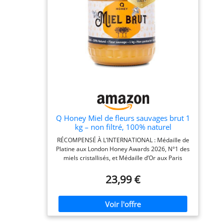
particulière à la récolte, pour vous proposer un
miel naturel, RECOLTE A FROID, non chauffé, non
issu de mélanges et non pasteurisé. Du PLAISIR à
chaque cuiller ! Que ce soit occasionnel ou
quotidien, le miel est idéal seul, en cuisine ou
pour sucrer vos aliments.
Q Honey Miel de fleurs sauvages brut 1
kg – non filtré, 100% naturel
RÉCOMPENSÉ À L’INTERNATIONAL : Médaille de
Platine aux London Honey Awards 2026, N°1 des
miels cristallisés, et Médaille d’Or aux Paris
International Honey Awards 2025. MONO-
ORIGINE LITUANIE : Pas un mélange anonyme –
23,99 €
un miel à l'origine unique et clairement traçable
BRUT & NON FILTRÉ : Récolté brut et mis en pot
sans filtration – tous les pollens et enzymes
naturelles préservés. 100% NATUREL : Ni
chauffé, ni pasteurisé, sans additif ni sucre