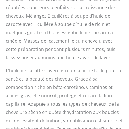
amélioration de l'apparence de votre peau.
Parfait
naturellement hydratante,
appliqué sur le cuir chevelu
réputées pour leurs bienfaits sur la croissance des
aussi comme soin pour bébé ou pour vos animaux de
l'aloès Vera est un excellent
pour stimuler la croissance
compagnie. En format de 1 litre, notre gel d'Aloe Vera
hydratant pour la peau issu
des cheveux et traiter les
cheveux. Mélangez 2 cuillères à soupe d’huile de
vous offre une utilisation prolongée pour un soin de la
de la plante miracle de la
pellicules. Ce Gel d'Aloe
peau optimal. Avec bleu & marine Bretania,
carotte avec 1 cuillère à soupe d’huile de ricin et
nature. Utilisez-le sur
Vera est excellent comme
redécouvrez la beauté naturelle de votre peau
n'importe quelle partie de
Conditionneur Cheveux
quelques gouttes d’huile essentielle de romarin à
votre corps et appliquez-le
Naturel, pour le plaquage
si nécessaire pour hydrater
des cheveux et un bon
cinéole. Massez délicatement le cuir chevelu avec
ou utilisez-le sur votre
hydratant quotidien.
cette préparation pendant plusieurs minutes, puis
visage pour nettoyer les
pores. NATURELLEMENT
laissez poser au moins une heure avant de laver.
RICHE EN VITAMINES
NOURRISSANTES -
L’huile de carotte s’avère être un allié de taille pour la
Comprend des dizaines de
substances saines telles
santé et la beauté des cheveux. Grâce à sa
que les vitamines A, C, E,
B1, B2, B3, B6 et B12.
composition riche en bêta-carotène, vitamines et
Nourrit essentiellement la
acides gras, elle nourrit, protège et répare la fibre
peau et contient beaucoup
d'antioxydants pour aider à
capillaire. Adaptée à tous les types de cheveux, de la
maintenir une peau saine.
chevelure sèche en quête d’hydratation aux boucles
qui nécessitent définition, son utilisation est simple et
ses bienfaits multiples. Que ce soit en bain d’huile, en