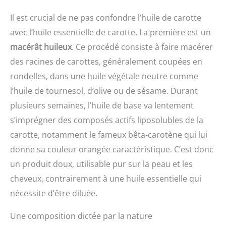
quelconque vous n'êtes pas entièrement satisfait,
veuillez demander un remboursement. Nous
Il est crucial de ne pas confondre l’huile de carotte
promettons qu'il n'y aura pas de problème
avec l’huile essentielle de carotte. La première est un
macérât huileux
. Ce procédé consiste à faire macérer
des racines de carottes, généralement coupées en
rondelles, dans une huile végétale neutre comme
l’huile de tournesol, d’olive ou de sésame. Durant
plusieurs semaines, l’huile de base va lentement
s’imprégner des composés actifs liposolubles de la
carotte, notamment le fameux bêta-carotène qui lui
donne sa couleur orangée caractéristique. C’est donc
un produit doux, utilisable pur sur la peau et les
cheveux, contrairement à une huile essentielle qui
nécessite d’être diluée.
Une composition dictée par la nature