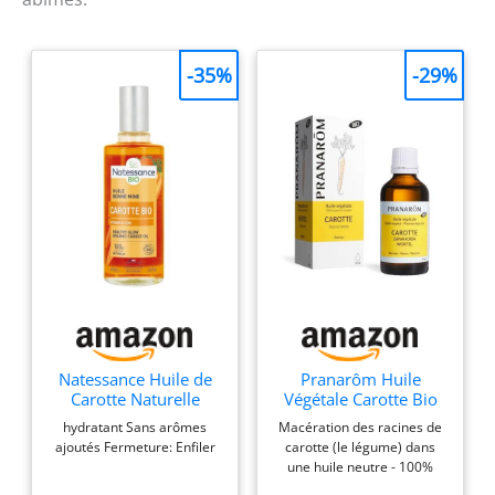
-35%
-29%
Natessance Huile de
Pranarôm Huile
Carotte Naturelle
Végétale Carotte Bio
Tonifiante et
Éclat du Teint 50 ml
hydratant Sans arômes
Macération des racines de
Bronzante, 50 ml, 1
ajoutés Fermeture: Enfiler
carotte (le légume) dans
pièce
une huile neutre - 100%
naturelle Autobronzant