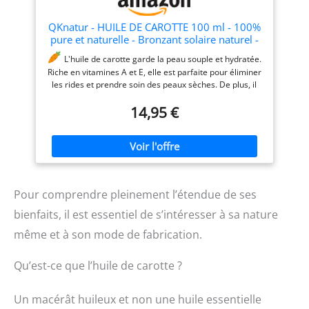
QKnatur - HUILE DE CAROTTE 100 ml - 100%
pure et naturelle - Bronzant solaire naturel -
Hydrate et rajeunit la peau - Répare les
L'huile de carotte garde la peau souple et hydratée.
cheveux - Flacon en verre
Riche en vitamines A et E, elle est parfaite pour éliminer
les rides et prendre soin des peaux sèches. De plus, il
réduit le sébum des peaux grasses, il est donc très
14,95 €
bénéfique pour les personnes souffrant d'acné
Sert
de bronzant naturel. Si vous n'avez pas la peau très
claire, vous pouvez l'utiliser pour capter davantage les
rayons du soleil et obtenir la couleur brune que vous
recherchez. Toujours avec précaution et en évitant les
fortes radiations
Répare les cheveux. L'huile de
carotte aide à éliminer les ravages causés par la
Pour comprendre pleinement l’étendue de ses
chaleur, le sel, le vent ou le froid sur les cheveux, leur
bienfaits, il est essentiel de s’intéresser à sa nature
redonnant brillance et volume
100% NATUREL,
VEGAN ET PRESSÉ À FROID - Bouteille en verre - Mis en
même et à son mode de fabrication.
bouteille en Espagne avec des ingrédients de haute
qualité, entièrement naturels et végétaliens, sans
Qu’est-ce que l’huile de carotte ?
additifs toxiques pour la peau
100% SATISFACTION
GARANTIE. Garantie de remboursement de 30 jours.
Nous sommes convaincus que nos huiles sont les
Un macérât huileux et non une huile essentielle
meilleures du marché, mais si pour une raison